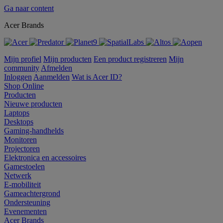
Ga naar content
Acer Brands
Mijn profiel
Mijn producten
Een product registreren
Mijn
community
Afmelden
Inloggen
Aanmelden
Wat is Acer ID?
Shop Online
Producten
Nieuwe producten
Laptops
Desktops
Gaming-handhelds
Monitoren
Projectoren
Elektronica en accessoires
Gamestoelen
Netwerk
E-mobiliteit
Gameachtergrond
Ondersteuning
Evenementen
Acer Brands