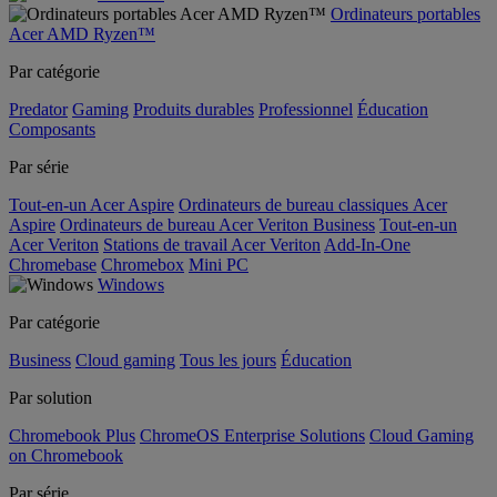
Ordinateurs portables
Acer AMD Ryzen™
Par catégorie
Predator
Gaming
Produits durables
Professionnel
Éducation
Composants
Par série
Tout-en-un Acer Aspire
Ordinateurs de bureau classiques Acer
Aspire
Ordinateurs de bureau Acer Veriton Business
Tout-en-un
Acer Veriton
Stations de travail Acer Veriton
Add-In-One
Chromebase
Chromebox
Mini PC
Windows
Par catégorie
Business
Cloud gaming
Tous les jours
Éducation
Par solution
Chromebook Plus
ChromeOS Enterprise Solutions
Cloud Gaming
on Chromebook
Par série