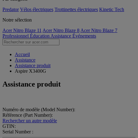
Predator
Vélos électriques
Trottinettes électriques
Kinetic Tech
Notre sélection
Acer Nitro Blaze 11
Acer Nitro Blaze 8
Acer Nitro Blaze 7
Professionnel
Éducation
Assistance
Événements
Accueil
Assistance
Assistance produit
Aspire X3400G
Assistance produit
Numéro de modèle (Model Number):
Référence (Part Number):
Rechercher un autre modèle
GTIN:
Serial Number :