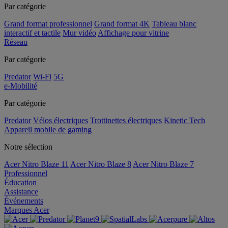
Par catégorie
Grand format professionnel
Grand format 4K
Tableau blanc
interactif et tactile
Mur vidéo
Affichage pour vitrine
Réseau
Par catégorie
Predator
Wi-Fi
5G
e-Mobilité
Par catégorie
Predator
Vélos électriques
Trottinettes électriques
Kinetic Tech
Appareil mobile de gaming
Notre sélection
Acer Nitro Blaze 11
Acer Nitro Blaze 8
Acer Nitro Blaze 7
Professionnel
Éducation
Assistance
Événements
Marques Acer