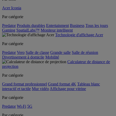
Acer Iconia
Par catégorie
Predator
Produits durables
Entertainment
Business
Tous les jours
Gaming
SpatialLabs™
Moniteur intelligent
Technologie d'affichage Acer
Par catégorie
Predator
Vero
Salle de classe
Grande salle
Salle de réunion
Divertissement à domicile
Mobilité
Calculateur de distance de
projection
Par catégorie
Grand format professionnel
Grand format 4K
Tableau blanc
interactif et tactile
Mur vidéo
Affichage pour vitrine
Par catégorie
Predator
Wi-Fi
5G
Par catégorie