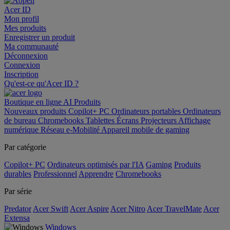
Acer ID
Mon profil
Mes produits
Enregistrer un produit
Ma communauté
Déconnexion
Connexion
Inscription
Qu'est-ce qu'Acer ID ?
Boutique en ligne
AI
Produits
Nouveaux produits
Copilot+ PC
Ordinateurs portables
Ordinateurs
de bureau
Chromebooks
Tablettes
Écrans
Projecteurs
Affichage
numérique
Réseau
e-Mobilité
Appareil mobile de gaming
Par catégorie
Copilot+ PC
Ordinateurs optimisés par l'IA
Gaming
Produits
durables
Professionnel
Apprendre
Chromebooks
Par série
Predator
Acer Swift
Acer Aspire
Acer Nitro
Acer TravelMate
Acer
Extensa
Windows