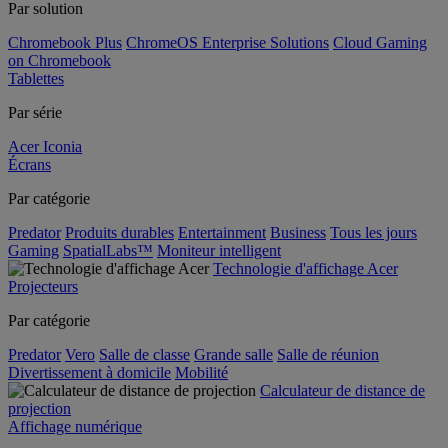
Par solution
Chromebook Plus
ChromeOS Enterprise Solutions
Cloud Gaming
on Chromebook
Tablettes
Par série
Acer Iconia
Écrans
Par catégorie
Predator
Produits durables
Entertainment
Business
Tous les jours
Gaming
SpatialLabs™
Moniteur intelligent
Technologie d'affichage Acer
Projecteurs
Par catégorie
Predator
Vero
Salle de classe
Grande salle
Salle de réunion
Divertissement à domicile
Mobilité
Calculateur de distance de
projection
Affichage numérique