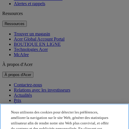
Alertes et rappels
Ressources
Ressources
Trouver un magasin
Acer Global Account Portal
BOUTIQUE EN LIGNE
Technologies Acer
McAfee
À propos d'Acer
À propos d'Acer
Contactez-nous
Relations avec les investisseurs
Actualités
Prix
Événements
Nous utilisons des cookies pour détecter les préférences,
Développement durable
améliorer la navigation sur le site Web, générer des statistiques
utilisateur afin de rendre notre site Web plus convivial, et offrir
Développement durable
du contenu et des publicités personnalisés. En cliquant sur