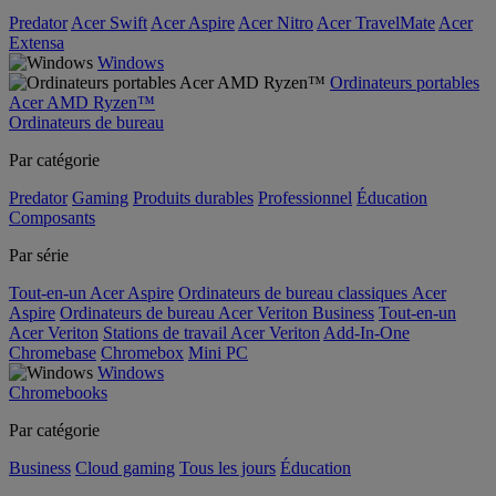
Predator
Acer Swift
Acer Aspire
Acer Nitro
Acer TravelMate
Acer
Extensa
Windows
Ordinateurs portables
Acer AMD Ryzen™
Ordinateurs de bureau
Par catégorie
Predator
Gaming
Produits durables
Professionnel
Éducation
Composants
Par série
Tout-en-un Acer Aspire
Ordinateurs de bureau classiques Acer
Aspire
Ordinateurs de bureau Acer Veriton Business
Tout-en-un
Acer Veriton
Stations de travail Acer Veriton
Add-In-One
Chromebase
Chromebox
Mini PC
Windows
Chromebooks
Par catégorie
Business
Cloud gaming
Tous les jours
Éducation