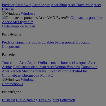
Predator
Acer Swift
Acer Aspire
Acer Nitro
Acer TravelMate
Acer
Extensa
Windows
Ordinateurs portables
Acer AMD Ryzen™
Ordinateurs de bureau
Par catégorie
Predator
Gaming
Produits durables
Professionnel
Éducation
Composants
Par série
Tout-en-un Acer Aspire
Ordinateurs de bureau classiques Acer
Aspire
Ordinateurs de bureau Acer Veriton Business
Tout-en-un
Acer Veriton
Stations de travail Acer Veriton
Add-In-One
Chromebase
Chromebox
Mini PC
Windows
Chromebooks
Par catégorie
Business
Cloud gaming
Tous les jours
Éducation