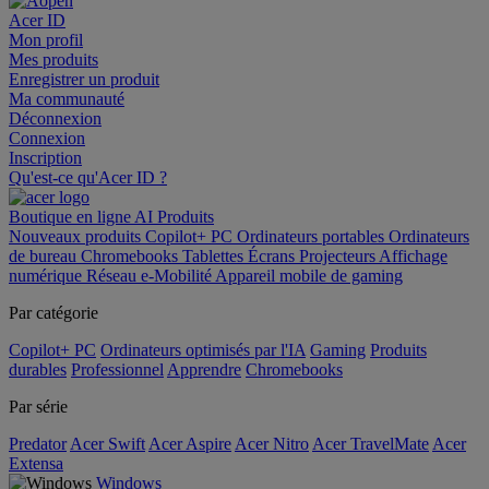
Acer ID
Mon profil
Mes produits
Enregistrer un produit
Ma communauté
Déconnexion
Connexion
Inscription
Qu'est-ce qu'Acer ID ?
Boutique en ligne
AI
Produits
Nouveaux produits
Copilot+ PC
Ordinateurs portables
Ordinateurs
de bureau
Chromebooks
Tablettes
Écrans
Projecteurs
Affichage
numérique
Réseau
e-Mobilité
Appareil mobile de gaming
Par catégorie
Copilot+ PC
Ordinateurs optimisés par l'IA
Gaming
Produits
durables
Professionnel
Apprendre
Chromebooks
Par série
Predator
Acer Swift
Acer Aspire
Acer Nitro
Acer TravelMate
Acer
Extensa
Windows