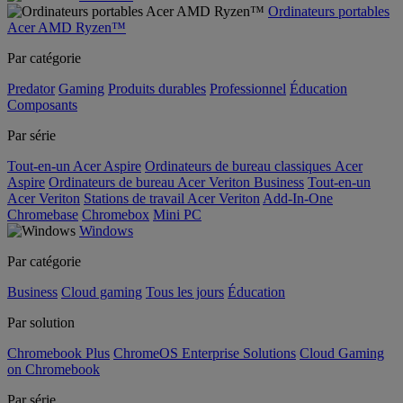
Ordinateurs portables
Acer AMD Ryzen™
Par catégorie
Predator
Gaming
Produits durables
Professionnel
Éducation
Composants
Par série
Tout-en-un Acer Aspire
Ordinateurs de bureau classiques Acer
Aspire
Ordinateurs de bureau Acer Veriton Business
Tout-en-un
Acer Veriton
Stations de travail Acer Veriton
Add-In-One
Chromebase
Chromebox
Mini PC
Windows
Par catégorie
Business
Cloud gaming
Tous les jours
Éducation
Par solution
Chromebook Plus
ChromeOS Enterprise Solutions
Cloud Gaming
on Chromebook
Par série