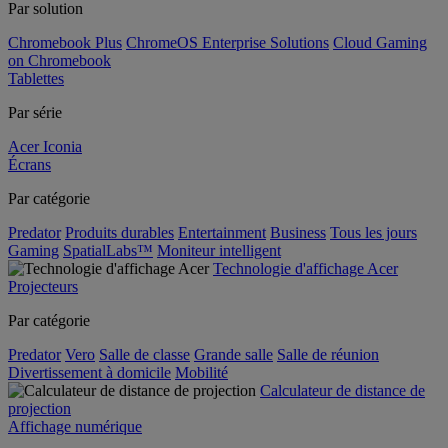
Par solution
Chromebook Plus
ChromeOS Enterprise Solutions
Cloud Gaming
on Chromebook
Tablettes
Par série
Acer Iconia
Écrans
Par catégorie
Predator
Produits durables
Entertainment
Business
Tous les jours
Gaming
SpatialLabs™
Moniteur intelligent
Technologie d'affichage Acer
Projecteurs
Par catégorie
Predator
Vero
Salle de classe
Grande salle
Salle de réunion
Divertissement à domicile
Mobilité
Calculateur de distance de
projection
Affichage numérique