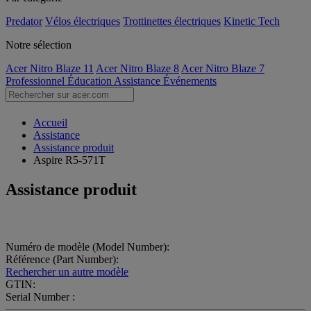
Predator
Vélos électriques
Trottinettes électriques
Kinetic Tech
Notre sélection
Acer Nitro Blaze 11
Acer Nitro Blaze 8
Acer Nitro Blaze 7
Professionnel
Éducation
Assistance
Événements
Accueil
Assistance
Assistance produit
Aspire R5-571T
Assistance produit
Numéro de modèle (Model Number):
Référence (Part Number):
Rechercher un autre modèle
GTIN:
Serial Number :