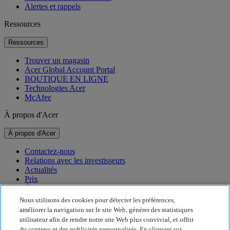
Alertes et rappels
Ressources
Ressources
Trouver un magasin
Acer Global Account Portal
BOUTIQUE EN LIGNE
Technologies Acer
McAfee
À propos d'Acer
À propos d'Acer
Contactez-nous
Relations avec les investisseurs
Actualités
Prix
Événements
Nous utilisons des cookies pour détecter les préférences,
Développement durable
améliorer la navigation sur le site Web, générer des statistiques
utilisateur afin de rendre notre site Web plus convivial, et offrir
Développement durable
du contenu et des publicités personnalisés. En cliquant sur