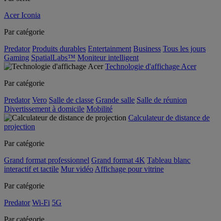
Acer Iconia
Par catégorie
Predator
Produits durables
Entertainment
Business
Tous les jours
Gaming
SpatialLabs™
Moniteur intelligent
Technologie d'affichage Acer
Par catégorie
Predator
Vero
Salle de classe
Grande salle
Salle de réunion
Divertissement à domicile
Mobilité
Calculateur de distance de
projection
Par catégorie
Grand format professionnel
Grand format 4K
Tableau blanc
interactif et tactile
Mur vidéo
Affichage pour vitrine
Par catégorie
Predator
Wi-Fi
5G
Par catégorie