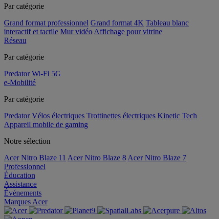
Par catégorie
Grand format professionnel
Grand format 4K
Tableau blanc
interactif et tactile
Mur vidéo
Affichage pour vitrine
Réseau
Par catégorie
Predator
Wi-Fi
5G
e-Mobilité
Par catégorie
Predator
Vélos électriques
Trottinettes électriques
Kinetic Tech
Appareil mobile de gaming
Notre sélection
Acer Nitro Blaze 11
Acer Nitro Blaze 8
Acer Nitro Blaze 7
Professionnel
Éducation
Assistance
Événements
Marques Acer