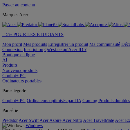
Passer au contenu
Marques Acer
-15% POUR LES ÉTUDIANTS
Mon profil
Mes produits
Enregistrer un produit
Ma communauté
Déc
Connexion
Inscription
Qu'est-ce qu'Acer ID ?
Boutique en ligne
AI
Produits
Nouveaux produits
Copilot+ PC
Ordinateurs portables
Par catégorie
Copilot+ PC
Ordinateurs optimisés par l'IA
Gaming
Produits durables
Par série
Predator
Acer Swift
Acer Aspire
Acer Nitro
Acer TravelMate
Acer Ex
Windows