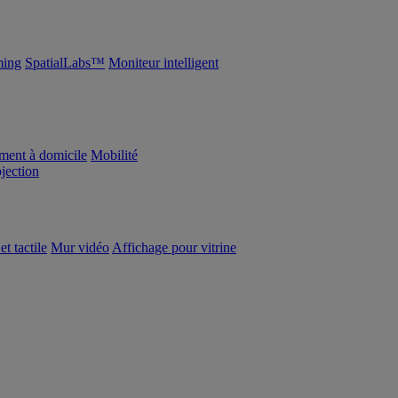
ing
SpatialLabs™
Moniteur intelligent
ement à domicile
Mobilité
ojection
et tactile
Mur vidéo
Affichage pour vitrine