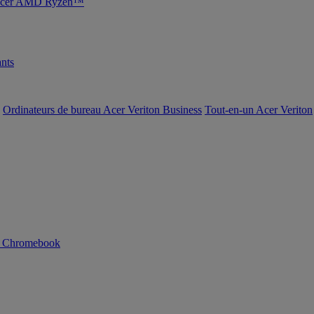
s Acer AMD Ryzen™
nts
Ordinateurs de bureau Acer Veriton Business
Tout-en-un Acer Veriton
n Chromebook