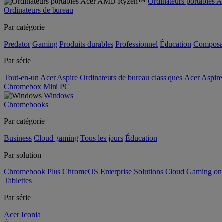
Ordinateurs portable
Ordinateurs de bureau
Par catégorie
Predator
Gaming
Produits durables
Professionnel
Éducation
Composa
Par série
Tout-en-un Acer Aspire
Ordinateurs de bureau classiques Acer Aspire
Chromebox
Mini PC
Windows
Chromebooks
Par catégorie
Business
Cloud gaming
Tous les jours
Éducation
Par solution
Chromebook Plus
ChromeOS Enterprise Solutions
Cloud Gaming o
Tablettes
Par série
Acer Iconia