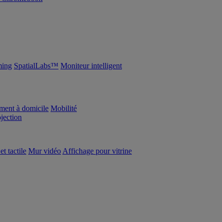
ing
SpatialLabs™
Moniteur intelligent
ement à domicile
Mobilité
ojection
et tactile
Mur vidéo
Affichage pour vitrine