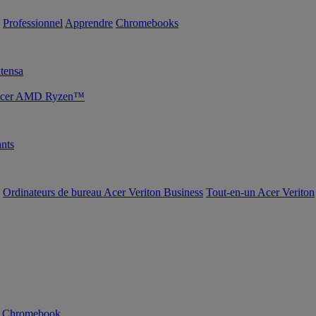
Professionnel
Apprendre
Chromebooks
tensa
s Acer AMD Ryzen™
nts
Ordinateurs de bureau Acer Veriton Business
Tout-en-un Acer Veriton
n Chromebook