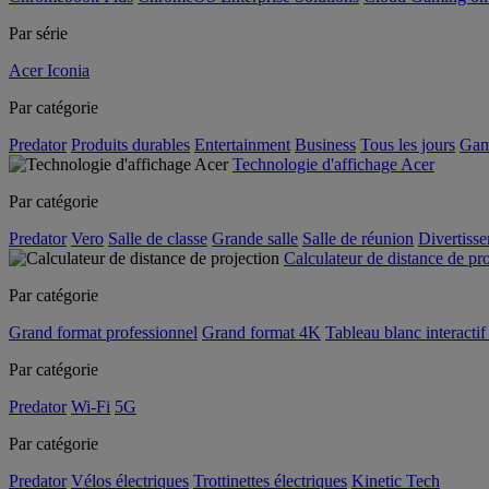
Par série
Acer Iconia
Par catégorie
Predator
Produits durables
Entertainment
Business
Tous les jours
Gam
Technologie d'affichage Acer
Par catégorie
Predator
Vero
Salle de classe
Grande salle
Salle de réunion
Divertiss
Calculateur de distance de pr
Par catégorie
Grand format professionnel
Grand format 4K
Tableau blanc interactif 
Par catégorie
Predator
Wi-Fi
5G
Par catégorie
Predator
Vélos électriques
Trottinettes électriques
Kinetic Tech