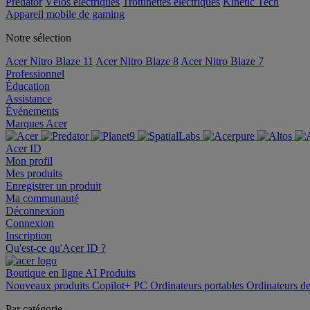
Predator
Vélos électriques
Trottinettes électriques
Kinetic Tech
Appareil mobile de gaming
Notre sélection
Acer Nitro Blaze 11
Acer Nitro Blaze 8
Acer Nitro Blaze 7
Professionnel
Éducation
Assistance
Événements
Marques Acer
Acer ID
Mon profil
Mes produits
Enregistrer un produit
Ma communauté
Déconnexion
Connexion
Inscription
Qu'est-ce qu'Acer ID ?
Boutique en ligne
AI
Produits
Nouveaux produits
Copilot+ PC
Ordinateurs portables
Ordinateurs d
Par catégorie