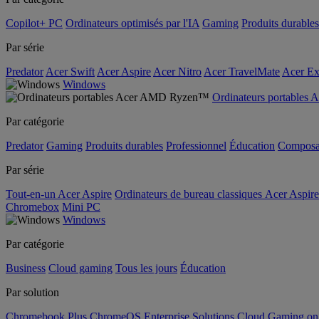
Copilot+ PC
Ordinateurs optimisés par l'IA
Gaming
Produits durables
Par série
Predator
Acer Swift
Acer Aspire
Acer Nitro
Acer TravelMate
Acer Ex
Windows
Ordinateurs portable
Par catégorie
Predator
Gaming
Produits durables
Professionnel
Éducation
Composa
Par série
Tout-en-un Acer Aspire
Ordinateurs de bureau classiques Acer Aspire
Chromebox
Mini PC
Windows
Par catégorie
Business
Cloud gaming
Tous les jours
Éducation
Par solution
Chromebook Plus
ChromeOS Enterprise Solutions
Cloud Gaming o