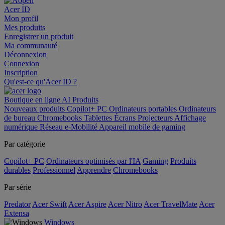
Acer ID
Mon profil
Mes produits
Enregistrer un produit
Ma communauté
Déconnexion
Connexion
Inscription
Qu'est-ce qu'Acer ID ?
Boutique en ligne
AI
Produits
Nouveaux produits
Copilot+ PC
Ordinateurs portables
Ordinateurs
de bureau
Chromebooks
Tablettes
Écrans
Projecteurs
Affichage
numérique
Réseau
e-Mobilité
Appareil mobile de gaming
Par catégorie
Copilot+ PC
Ordinateurs optimisés par l'IA
Gaming
Produits
durables
Professionnel
Apprendre
Chromebooks
Par série
Predator
Acer Swift
Acer Aspire
Acer Nitro
Acer TravelMate
Acer
Extensa
Windows