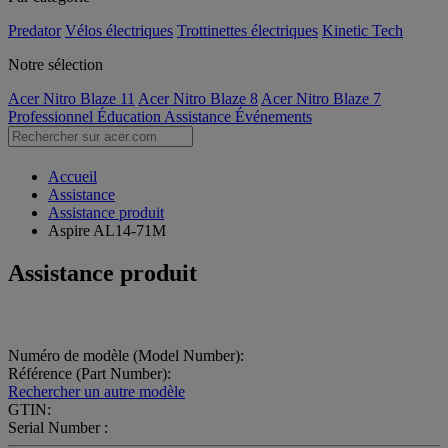
Predator
Vélos électriques
Trottinettes électriques
Kinetic Tech
Notre sélection
Acer Nitro Blaze 11
Acer Nitro Blaze 8
Acer Nitro Blaze 7
Professionnel
Éducation
Assistance
Événements
Accueil
Assistance
Assistance produit
Aspire AL14-71M
Assistance produit
Numéro de modèle (Model Number):
Référence (Part Number):
Rechercher un autre modèle
GTIN:
Serial Number :