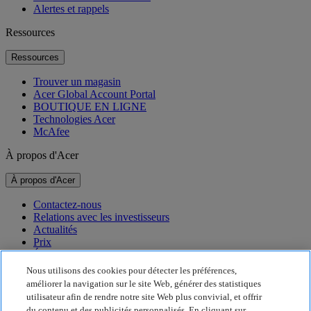
Alertes et rappels
Ressources
Ressources
Trouver un magasin
Acer Global Account Portal
BOUTIQUE EN LIGNE
Technologies Acer
McAfee
À propos d'Acer
À propos d'Acer
Contactez-nous
Relations avec les investisseurs
Actualités
Prix
Événements
Nous utilisons des cookies pour détecter les préférences,
Développement durable
améliorer la navigation sur le site Web, générer des statistiques
utilisateur afin de rendre notre site Web plus convivial, et offrir
Développement durable
du contenu et des publicités personnalisés. En cliquant sur