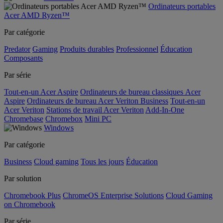
Ordinateurs portables
Acer AMD Ryzen™
Par catégorie
Predator
Gaming
Produits durables
Professionnel
Éducation
Composants
Par série
Tout-en-un Acer Aspire
Ordinateurs de bureau classiques Acer
Aspire
Ordinateurs de bureau Acer Veriton Business
Tout-en-un
Acer Veriton
Stations de travail Acer Veriton
Add-In-One
Chromebase
Chromebox
Mini PC
Windows
Par catégorie
Business
Cloud gaming
Tous les jours
Éducation
Par solution
Chromebook Plus
ChromeOS Enterprise Solutions
Cloud Gaming
on Chromebook
Par série