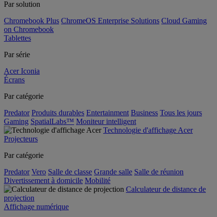
Par solution
Chromebook Plus
ChromeOS Enterprise Solutions
Cloud Gaming
on Chromebook
Tablettes
Par série
Acer Iconia
Écrans
Par catégorie
Predator
Produits durables
Entertainment
Business
Tous les jours
Gaming
SpatialLabs™
Moniteur intelligent
Technologie d'affichage Acer
Projecteurs
Par catégorie
Predator
Vero
Salle de classe
Grande salle
Salle de réunion
Divertissement à domicile
Mobilité
Calculateur de distance de
projection
Affichage numérique