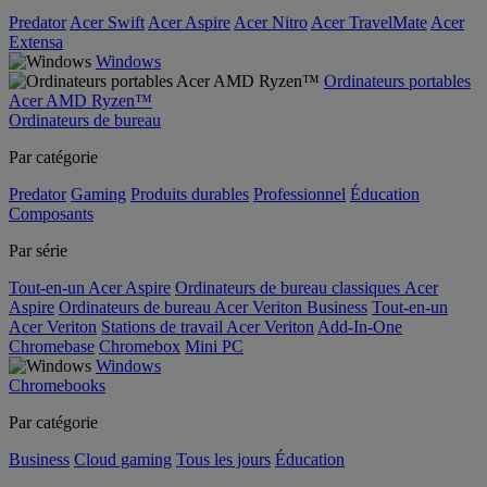
Predator
Acer Swift
Acer Aspire
Acer Nitro
Acer TravelMate
Acer
Extensa
Windows
Ordinateurs portables
Acer AMD Ryzen™
Ordinateurs de bureau
Par catégorie
Predator
Gaming
Produits durables
Professionnel
Éducation
Composants
Par série
Tout-en-un Acer Aspire
Ordinateurs de bureau classiques Acer
Aspire
Ordinateurs de bureau Acer Veriton Business
Tout-en-un
Acer Veriton
Stations de travail Acer Veriton
Add-In-One
Chromebase
Chromebox
Mini PC
Windows
Chromebooks
Par catégorie
Business
Cloud gaming
Tous les jours
Éducation