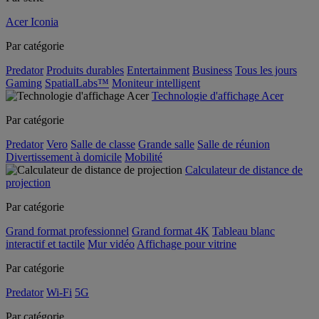
Acer Iconia
Par catégorie
Predator
Produits durables
Entertainment
Business
Tous les jours
Gaming
SpatialLabs™
Moniteur intelligent
Technologie d'affichage Acer
Par catégorie
Predator
Vero
Salle de classe
Grande salle
Salle de réunion
Divertissement à domicile
Mobilité
Calculateur de distance de
projection
Par catégorie
Grand format professionnel
Grand format 4K
Tableau blanc
interactif et tactile
Mur vidéo
Affichage pour vitrine
Par catégorie
Predator
Wi-Fi
5G
Par catégorie