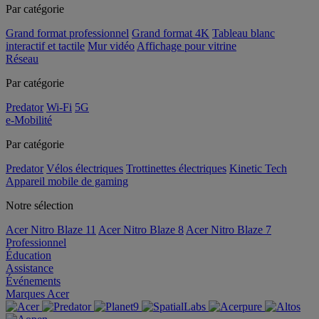
Par catégorie
Grand format professionnel
Grand format 4K
Tableau blanc
interactif et tactile
Mur vidéo
Affichage pour vitrine
Réseau
Par catégorie
Predator
Wi-Fi
5G
e-Mobilité
Par catégorie
Predator
Vélos électriques
Trottinettes électriques
Kinetic Tech
Appareil mobile de gaming
Notre sélection
Acer Nitro Blaze 11
Acer Nitro Blaze 8
Acer Nitro Blaze 7
Professionnel
Éducation
Assistance
Événements
Marques Acer