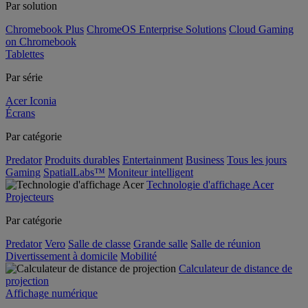
Par solution
Chromebook Plus
ChromeOS Enterprise Solutions
Cloud Gaming
on Chromebook
Tablettes
Par série
Acer Iconia
Écrans
Par catégorie
Predator
Produits durables
Entertainment
Business
Tous les jours
Gaming
SpatialLabs™
Moniteur intelligent
Technologie d'affichage Acer
Projecteurs
Par catégorie
Predator
Vero
Salle de classe
Grande salle
Salle de réunion
Divertissement à domicile
Mobilité
Calculateur de distance de
projection
Affichage numérique