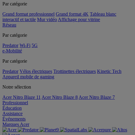
Par catégorie
Grand format professionnel
Grand format 4K
Tableau blanc
interactif et tactile
Mur vidéo
Affichage pour vitrine
Réseau
Par catégorie
Predator
Wi-Fi
5G
e-Mobilité
Par catégorie
Predator
Vélos électriques
Trottinettes électriques
Kinetic Tech
Appareil mobile de gaming
Notre sélection
Acer Nitro Blaze 11
Acer Nitro Blaze 8
Acer Nitro Blaze 7
Professionnel
Éducation
Assistance
Événements
Marques Acer