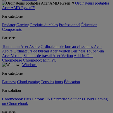
Ordinateurs portables
Acer AMD Ryzen™
Par catégorie
Predator
Gaming
Produits durables
Professionnel
Éducation
Composants
Par série
Tout-en-un Acer Aspire
Ordinateurs de bureau classiques Acer
Aspire
Ordinateurs de bureau Acer Veriton Business
Tout-en-un
Acer Veriton
Stations de travail Acer Veriton
Add-In-One
Chromebase
Chromebox
Mini PC
Windows
Par catégorie
Business
Cloud gaming
Tous les jours
Éducation
Par solution
Chromebook Plus
ChromeOS Enterprise Solutions
Cloud Gaming
on Chromebook
Par série