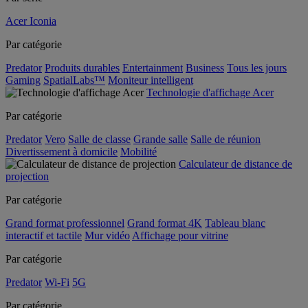
Acer Iconia
Par catégorie
Predator
Produits durables
Entertainment
Business
Tous les jours
Gaming
SpatialLabs™
Moniteur intelligent
Technologie d'affichage Acer
Par catégorie
Predator
Vero
Salle de classe
Grande salle
Salle de réunion
Divertissement à domicile
Mobilité
Calculateur de distance de
projection
Par catégorie
Grand format professionnel
Grand format 4K
Tableau blanc
interactif et tactile
Mur vidéo
Affichage pour vitrine
Par catégorie
Predator
Wi-Fi
5G
Par catégorie