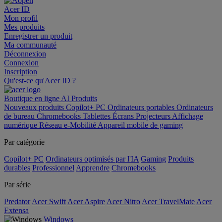
Acer ID
Mon profil
Mes produits
Enregistrer un produit
Ma communauté
Déconnexion
Connexion
Inscription
Qu'est-ce qu'Acer ID ?
Boutique en ligne
AI
Produits
Nouveaux produits
Copilot+ PC
Ordinateurs portables
Ordinateurs
de bureau
Chromebooks
Tablettes
Écrans
Projecteurs
Affichage
numérique
Réseau
e-Mobilité
Appareil mobile de gaming
Par catégorie
Copilot+ PC
Ordinateurs optimisés par l'IA
Gaming
Produits
durables
Professionnel
Apprendre
Chromebooks
Par série
Predator
Acer Swift
Acer Aspire
Acer Nitro
Acer TravelMate
Acer
Extensa
Windows