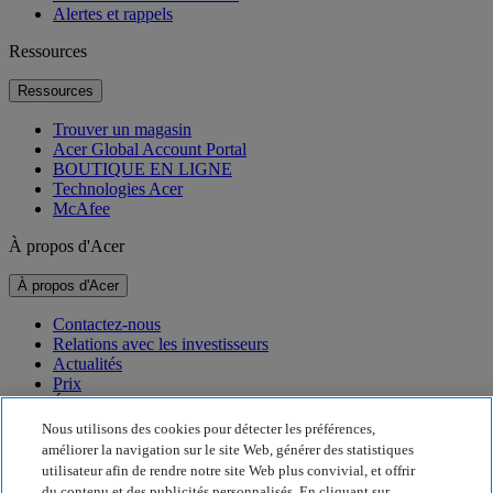
Alertes et rappels
Ressources
Ressources
Trouver un magasin
Acer Global Account Portal
BOUTIQUE EN LIGNE
Technologies Acer
McAfee
À propos d'Acer
À propos d'Acer
Contactez-nous
Relations avec les investisseurs
Actualités
Prix
Événements
Nous utilisons des cookies pour détecter les préférences,
Développement durable
améliorer la navigation sur le site Web, générer des statistiques
utilisateur afin de rendre notre site Web plus convivial, et offrir
Développement durable
du contenu et des publicités personnalisés. En cliquant sur