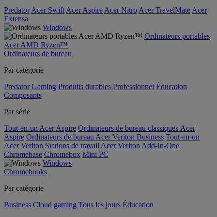
Predator
Acer Swift
Acer Aspire
Acer Nitro
Acer TravelMate
Acer
Extensa
Windows
Ordinateurs portables
Acer AMD Ryzen™
Ordinateurs de bureau
Par catégorie
Predator
Gaming
Produits durables
Professionnel
Éducation
Composants
Par série
Tout-en-un Acer Aspire
Ordinateurs de bureau classiques Acer
Aspire
Ordinateurs de bureau Acer Veriton Business
Tout-en-un
Acer Veriton
Stations de travail Acer Veriton
Add-In-One
Chromebase
Chromebox
Mini PC
Windows
Chromebooks
Par catégorie
Business
Cloud gaming
Tous les jours
Éducation