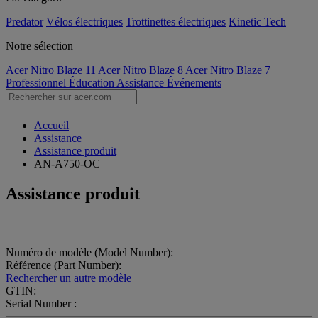
Predator
Vélos électriques
Trottinettes électriques
Kinetic Tech
Notre sélection
Acer Nitro Blaze 11
Acer Nitro Blaze 8
Acer Nitro Blaze 7
Professionnel
Éducation
Assistance
Événements
Accueil
Assistance
Assistance produit
AN-A750-OC
Assistance produit
Numéro de modèle (Model Number):
Référence (Part Number):
Rechercher un autre modèle
GTIN:
Serial Number :