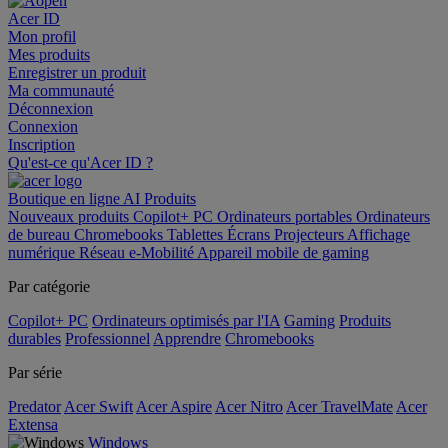
Acer ID
Mon profil
Mes produits
Enregistrer un produit
Ma communauté
Déconnexion
Connexion
Inscription
Qu'est-ce qu'Acer ID ?
Boutique en ligne
AI
Produits
Nouveaux produits
Copilot+ PC
Ordinateurs portables
Ordinateurs
de bureau
Chromebooks
Tablettes
Écrans
Projecteurs
Affichage
numérique
Réseau
e-Mobilité
Appareil mobile de gaming
Par catégorie
Copilot+ PC
Ordinateurs optimisés par l'IA
Gaming
Produits
durables
Professionnel
Apprendre
Chromebooks
Par série
Predator
Acer Swift
Acer Aspire
Acer Nitro
Acer TravelMate
Acer
Extensa
Windows