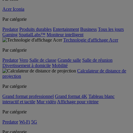
Acer Iconia
Par catégorie
Predator
Produits durables
Entertainment
Business
Tous les jours
Gaming
SpatialLabs™
Moniteur intelligent
Technologie d'affichage Acer
Par catégorie
Predator
Vero
Salle de classe
Grande salle
Salle de réunion
Divertissement à domicile
Mobilité
Calculateur de distance de
projection
Par catégorie
Grand format professionnel
Grand format 4K
Tableau blanc
interactif et tactile
Mur vidéo
Affichage pour vitrine
Par catégorie
Predator
Wi-Fi
5G
Par catégorie