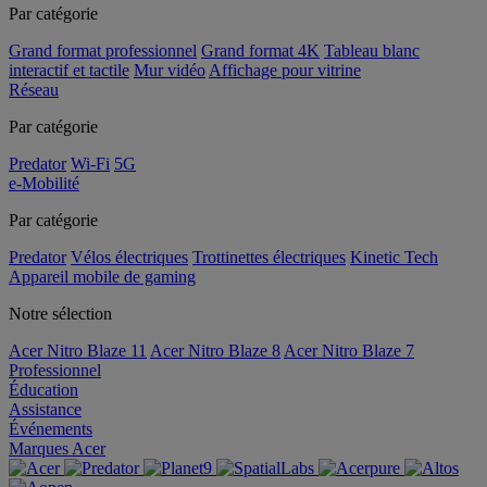
Par catégorie
Grand format professionnel
Grand format 4K
Tableau blanc
interactif et tactile
Mur vidéo
Affichage pour vitrine
Réseau
Par catégorie
Predator
Wi-Fi
5G
e-Mobilité
Par catégorie
Predator
Vélos électriques
Trottinettes électriques
Kinetic Tech
Appareil mobile de gaming
Notre sélection
Acer Nitro Blaze 11
Acer Nitro Blaze 8
Acer Nitro Blaze 7
Professionnel
Éducation
Assistance
Événements
Marques Acer