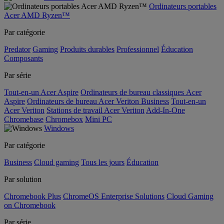
Ordinateurs portables
Acer AMD Ryzen™
Par catégorie
Predator
Gaming
Produits durables
Professionnel
Éducation
Composants
Par série
Tout-en-un Acer Aspire
Ordinateurs de bureau classiques Acer
Aspire
Ordinateurs de bureau Acer Veriton Business
Tout-en-un
Acer Veriton
Stations de travail Acer Veriton
Add-In-One
Chromebase
Chromebox
Mini PC
Windows
Par catégorie
Business
Cloud gaming
Tous les jours
Éducation
Par solution
Chromebook Plus
ChromeOS Enterprise Solutions
Cloud Gaming
on Chromebook
Par série