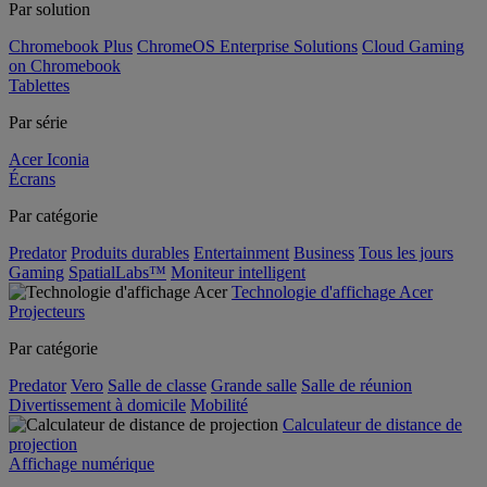
Par solution
Chromebook Plus
ChromeOS Enterprise Solutions
Cloud Gaming
on Chromebook
Tablettes
Par série
Acer Iconia
Écrans
Par catégorie
Predator
Produits durables
Entertainment
Business
Tous les jours
Gaming
SpatialLabs™
Moniteur intelligent
Technologie d'affichage Acer
Projecteurs
Par catégorie
Predator
Vero
Salle de classe
Grande salle
Salle de réunion
Divertissement à domicile
Mobilité
Calculateur de distance de
projection
Affichage numérique