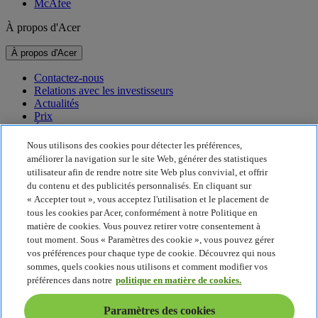
McAfee
À propos d'Acer
À propos d'Acer
Contactez-nous
Relations avec les investisseurs
Actualités
Prix
Événements
Nous utilisons des cookies pour détecter les préférences,
Développement durable
améliorer la navigation sur le site Web, générer des statistiques
utilisateur afin de rendre notre site Web plus convivial, et offrir
Développement durable
du contenu et des publicités personnalisés. En cliquant sur
« Accepter tout », vous acceptez l'utilisation et le placement de
Responsabilité sociale de l'entreprise
tous les cookies par Acer, conformément à notre Politique en
Empreinte carbone du produit
matière de cookies. Vous pouvez retirer votre consentement à
Project Humanity
tout moment. Sous « Paramètres des cookie », vous pouvez gérer
Earthion
vos préférences pour chaque type de cookie. Découvrez qui nous
Politique de confidentialité
sommes, quels cookies nous utilisons et comment modifier vos
Politique en matière de cookies
préférences dans notre
politique en matière de cookies.
Mentions légales
Informations légales supplémentaires
Paramètres des cookies
Politique en matière d'accessibilité