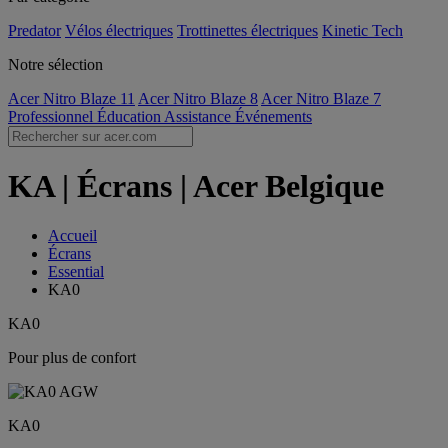
Predator
Vélos électriques
Trottinettes électriques
Kinetic Tech
Notre sélection
Acer Nitro Blaze 11
Acer Nitro Blaze 8
Acer Nitro Blaze 7
Professionnel
Éducation
Assistance
Événements
KA | Écrans | Acer Belgique
Accueil
Écrans
Essential
KA0
KA0
Pour plus de confort
KA0