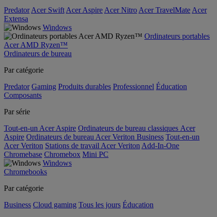
Predator
Acer Swift
Acer Aspire
Acer Nitro
Acer TravelMate
Acer
Extensa
Windows
Ordinateurs portables
Acer AMD Ryzen™
Ordinateurs de bureau
Par catégorie
Predator
Gaming
Produits durables
Professionnel
Éducation
Composants
Par série
Tout-en-un Acer Aspire
Ordinateurs de bureau classiques Acer
Aspire
Ordinateurs de bureau Acer Veriton Business
Tout-en-un
Acer Veriton
Stations de travail Acer Veriton
Add-In-One
Chromebase
Chromebox
Mini PC
Windows
Chromebooks
Par catégorie
Business
Cloud gaming
Tous les jours
Éducation