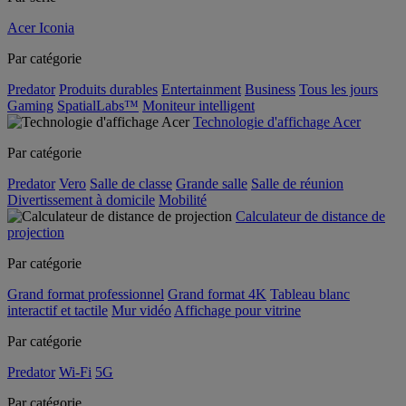
Acer Iconia
Par catégorie
Predator
Produits durables
Entertainment
Business
Tous les jours
Gaming
SpatialLabs™
Moniteur intelligent
Technologie d'affichage Acer
Par catégorie
Predator
Vero
Salle de classe
Grande salle
Salle de réunion
Divertissement à domicile
Mobilité
Calculateur de distance de
projection
Par catégorie
Grand format professionnel
Grand format 4K
Tableau blanc
interactif et tactile
Mur vidéo
Affichage pour vitrine
Par catégorie
Predator
Wi-Fi
5G
Par catégorie