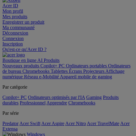
Acer ID
Mon profil
Mes produits
Enregistrer un produit
Ma communauté
Déconnexion
Connexion
Inscription
Qu'est-ce qu'Acer ID ?
Boutique en ligne
AI
Produits
Nouveaux produits
Copilot+ PC
Ordinateurs portables
Ordinateurs
de bureau
Chromebooks
Tablettes
Écrans
Projecteurs
Affichage
numérique
Réseau
e-Mobilité
Appareil mobile de gaming
Par catégorie
Copilot+ PC
Ordinateurs optimisés par l'IA
Gaming
Produits
durables
Professionnel
Apprendre
Chromebooks
Par série
Predator
Acer Swift
Acer Aspire
Acer Nitro
Acer TravelMate
Acer
Extensa
Windows