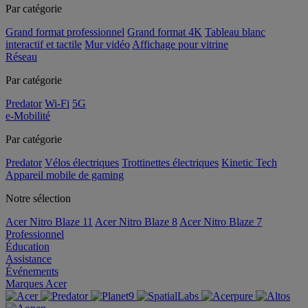
Par catégorie
Grand format professionnel
Grand format 4K
Tableau blanc
interactif et tactile
Mur vidéo
Affichage pour vitrine
Réseau
Par catégorie
Predator
Wi-Fi
5G
e-Mobilité
Par catégorie
Predator
Vélos électriques
Trottinettes électriques
Kinetic Tech
Appareil mobile de gaming
Notre sélection
Acer Nitro Blaze 11
Acer Nitro Blaze 8
Acer Nitro Blaze 7
Professionnel
Éducation
Assistance
Événements
Marques Acer