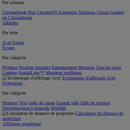
Par solution
Chromebook Plus
ChromeOS Enterprise Solutions
Cloud Gaming
on Chromebook
Tablettes
Par série
Acer Iconia
Écrans
Par catégorie
Predator
Produits durables
Entertainment
Business
Tous les jours
Gaming
SpatialLabs™
Moniteur intelligent
Technologie d'affichage Acer
Projecteurs
Par catégorie
Predator
Vero
Salle de classe
Grande salle
Salle de réunion
Divertissement à domicile
Mobilité
Calculateur de distance de
projection
Affichage numérique