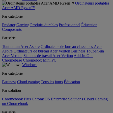
Ordinateurs portables
Acer AMD Ryzen™
Par catégorie
Predator
Gaming
Produits durables
Professionnel
Éducation
Composants
Par série
Tout-en-un Acer Aspire
Ordinateurs de bureau classiques Acer
Aspire
Ordinateurs de bureau Acer Veriton Business
Tout-en-un
Acer Veriton
Stations de travail Acer Veriton
Add-In-One
Chromebase
Chromebox
Mini PC
Windows
Par catégorie
Business
Cloud gaming
Tous les jours
Éducation
Par solution
Chromebook Plus
ChromeOS Enterprise Solutions
Cloud Gaming
on Chromebook
Par série