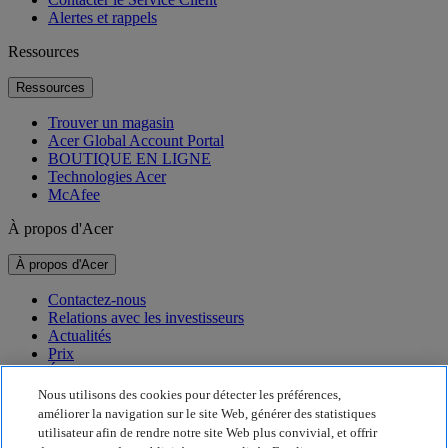
Alertes et rappels
Ressources
Ressources
Trouver un magasin
Acer Global Account Portal
BOUTIQUE EN LIGNE
Technologies Acer
McAfee
À propos d'Acer
À propos d'Acer
Contactez-nous
Relations avec les investisseurs
Actualités
Prix
Événements
Nous utilisons des cookies pour détecter les préférences,
Développement durable
améliorer la navigation sur le site Web, générer des statistiques
utilisateur afin de rendre notre site Web plus convivial, et offrir
Développement durable