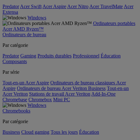
Predator
Acer Swift
Acer Aspire
Acer Nitro
Acer TravelMate
Acer
Extensa
Windows
Ordinateurs portables
Acer AMD Ryzen™
Ordinateurs de bureau
Par catégorie
Predator
Gaming
Produits durables
Professionnel
Éducation
Composants
Par série
Tout-en-un Acer Aspire
Ordinateurs de bureau classiques Acer
Aspire
Ordinateurs de bureau Acer Veriton Business
Tout-en-un
Acer Veriton
Stations de travail Acer Veriton
Add-In-One
Chromebase
Chromebox
Mini PC
Windows
Chromebooks
Par catégorie
Business
Cloud gaming
Tous les jours
Éducation