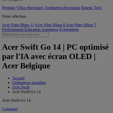
Predator
Vélos électriques
Trottinettes électriques
Kinetic Tech
Notre sélection
Acer Nitro Blaze 11
Acer Nitro Blaze 8
Acer Nitro Blaze 7
Professionnel
Éducation
Assistance
Événements
Acer Swift Go 14 | PC optimisé
par l'IA avec écran OLED |
Acer Belgique
Accueil
Ordinateurs portables
Acer Swift
Acer Swift Go 14
Acer Swift Go 14
Comparer