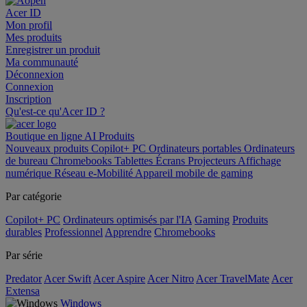
Acer ID
Mon profil
Mes produits
Enregistrer un produit
Ma communauté
Déconnexion
Connexion
Inscription
Qu'est-ce qu'Acer ID ?
Boutique en ligne
AI
Produits
Nouveaux produits
Copilot+ PC
Ordinateurs portables
Ordinateurs
de bureau
Chromebooks
Tablettes
Écrans
Projecteurs
Affichage
numérique
Réseau
e-Mobilité
Appareil mobile de gaming
Par catégorie
Copilot+ PC
Ordinateurs optimisés par l'IA
Gaming
Produits
durables
Professionnel
Apprendre
Chromebooks
Par série
Predator
Acer Swift
Acer Aspire
Acer Nitro
Acer TravelMate
Acer
Extensa
Windows