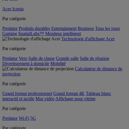
Acer Iconia
Par catégorie
Predator
Produits durables
Entertainment
Business
Tous les jours
Gaming
SpatialLabs™
Moniteur intelligent
Technologie d'affichage Acer
Par catégorie
Predator
Vero
Salle de classe
Grande salle
Salle de réunion
Divertissement à domicile
Mobilité
Calculateur de distance de
projection
Par catégorie
Grand format professionnel
Grand format 4K
Tableau blanc
interactif et tactile
Mur vidéo
Affichage pour vitrine
Par catégorie
Predator
Wi-Fi
5G
Par catégorie