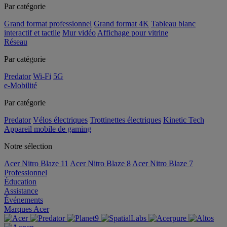
Par catégorie
Grand format professionnel
Grand format 4K
Tableau blanc
interactif et tactile
Mur vidéo
Affichage pour vitrine
Réseau
Par catégorie
Predator
Wi-Fi
5G
e-Mobilité
Par catégorie
Predator
Vélos électriques
Trottinettes électriques
Kinetic Tech
Appareil mobile de gaming
Notre sélection
Acer Nitro Blaze 11
Acer Nitro Blaze 8
Acer Nitro Blaze 7
Professionnel
Éducation
Assistance
Événements
Marques Acer