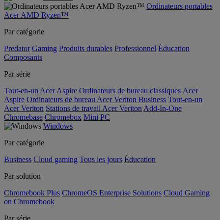
Ordinateurs portables
Acer AMD Ryzen™
Par catégorie
Predator
Gaming
Produits durables
Professionnel
Éducation
Composants
Par série
Tout-en-un Acer Aspire
Ordinateurs de bureau classiques Acer
Aspire
Ordinateurs de bureau Acer Veriton Business
Tout-en-un
Acer Veriton
Stations de travail Acer Veriton
Add-In-One
Chromebase
Chromebox
Mini PC
Windows
Par catégorie
Business
Cloud gaming
Tous les jours
Éducation
Par solution
Chromebook Plus
ChromeOS Enterprise Solutions
Cloud Gaming
on Chromebook
Par série