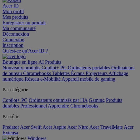
Acer ID
Mon profil
Mes produits
Enregistrer un produit
Ma communauté
Déconnexion
Connexion
Inscription
Qu'est-ce qu'Acer ID ?
Boutique en ligne
AI
Produits
Nouveaux produits
Copilot+ PC
Ordinateurs portables
Ordinateurs
de bureau
Chromebooks
Tablettes
Écrans
Projecteurs
Affichage
numérique
Réseau
e-Mobilité
Appareil mobile de gaming
Par catégorie
Copilot+ PC
Ordinateurs optimisés par l'IA
Gaming
Produits
durables
Professionnel
Apprendre
Chromebooks
Par série
Predator
Acer Swift
Acer Aspire
Acer Nitro
Acer TravelMate
Acer
Extensa
Windows