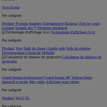
Acer Iconia
Par catégorie
Predator
Produits durables
Entertainment
Business
Tous les jours
Gaming
SpatialLabs™
Moniteur intelligent
Technologie d'affichage Acer
Par catégorie
Predator
Vero
Salle de classe
Grande salle
Salle de réunion
Divertissement à domicile
Mobilité
Calculateur de distance de
projection
Par catégorie
Grand format professionnel
Grand format 4K
Tableau blanc
interactif et tactile
Mur vidéo
Affichage pour vitrine
Par catégorie
Predator
Wi-Fi
5G
Par catégorie