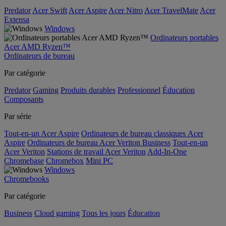
Predator
Acer Swift
Acer Aspire
Acer Nitro
Acer TravelMate
Acer
Extensa
Windows
Ordinateurs portables
Acer AMD Ryzen™
Ordinateurs de bureau
Par catégorie
Predator
Gaming
Produits durables
Professionnel
Éducation
Composants
Par série
Tout-en-un Acer Aspire
Ordinateurs de bureau classiques Acer
Aspire
Ordinateurs de bureau Acer Veriton Business
Tout-en-un
Acer Veriton
Stations de travail Acer Veriton
Add-In-One
Chromebase
Chromebox
Mini PC
Windows
Chromebooks
Par catégorie
Business
Cloud gaming
Tous les jours
Éducation