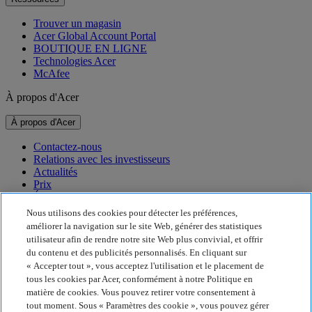
Trouver un magasin
Acer Global Account Portal
BOUTIQUE EN LIGNE
Technologies Acer
McAfee
À propos d'Acer
À propos d'Acer
Contactez-nous
Relations avec les investisseurs
Actualités
Prix
Événements
Nous utilisons des cookies pour détecter les préférences,
Développement durable
améliorer la navigation sur le site Web, générer des statistiques
utilisateur afin de rendre notre site Web plus convivial, et offrir
Développement durable
du contenu et des publicités personnalisés. En cliquant sur
« Accepter tout », vous acceptez l'utilisation et le placement de
Responsabilité sociale de l'entreprise
tous les cookies par Acer, conformément à notre Politique en
Empreinte carbone du produit
matière de cookies. Vous pouvez retirer votre consentement à
Project Humanity
tout moment. Sous « Paramètres des cookie », vous pouvez gérer
Earthion