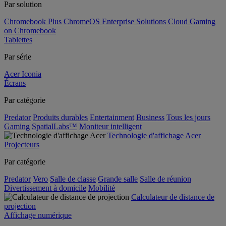
Par solution
Chromebook Plus
ChromeOS Enterprise Solutions
Cloud Gaming
on Chromebook
Tablettes
Par série
Acer Iconia
Écrans
Par catégorie
Predator
Produits durables
Entertainment
Business
Tous les jours
Gaming
SpatialLabs™
Moniteur intelligent
Technologie d'affichage Acer
Projecteurs
Par catégorie
Predator
Vero
Salle de classe
Grande salle
Salle de réunion
Divertissement à domicile
Mobilité
Calculateur de distance de
projection
Affichage numérique