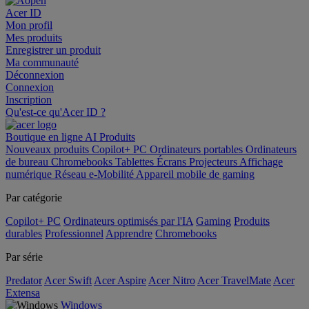
Acer ID
Mon profil
Mes produits
Enregistrer un produit
Ma communauté
Déconnexion
Connexion
Inscription
Qu'est-ce qu'Acer ID ?
Boutique en ligne
AI
Produits
Nouveaux produits
Copilot+ PC
Ordinateurs portables
Ordinateurs
de bureau
Chromebooks
Tablettes
Écrans
Projecteurs
Affichage
numérique
Réseau
e-Mobilité
Appareil mobile de gaming
Par catégorie
Copilot+ PC
Ordinateurs optimisés par l'IA
Gaming
Produits
durables
Professionnel
Apprendre
Chromebooks
Par série
Predator
Acer Swift
Acer Aspire
Acer Nitro
Acer TravelMate
Acer
Extensa
Windows