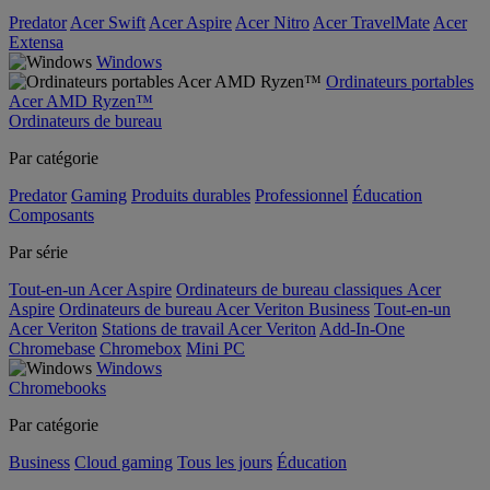
Predator
Acer Swift
Acer Aspire
Acer Nitro
Acer TravelMate
Acer
Extensa
Windows
Ordinateurs portables
Acer AMD Ryzen™
Ordinateurs de bureau
Par catégorie
Predator
Gaming
Produits durables
Professionnel
Éducation
Composants
Par série
Tout-en-un Acer Aspire
Ordinateurs de bureau classiques Acer
Aspire
Ordinateurs de bureau Acer Veriton Business
Tout-en-un
Acer Veriton
Stations de travail Acer Veriton
Add-In-One
Chromebase
Chromebox
Mini PC
Windows
Chromebooks
Par catégorie
Business
Cloud gaming
Tous les jours
Éducation