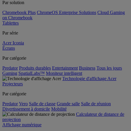
Par solution
Chromebook Plus
ChromeOS Enterprise Solutions
Cloud Gaming
on Chromebook
Tablettes
Par série
Acer Iconia
Écrans
Par catégorie
Predator
Produits durables
Entertainment
Business
Tous les jours
Gaming
SpatialLabs™
Moniteur intelligent
Technologie d'affichage Acer
Projecteurs
Par catégorie
Predator
Vero
Salle de classe
Grande salle
Salle de réunion
Divertissement à domicile
Mobilité
Calculateur de distance de
projection
Affichage numérique