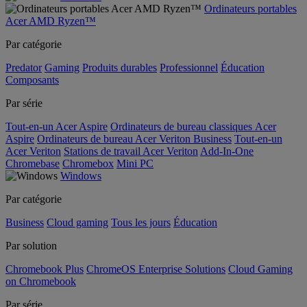
Ordinateurs portables
Acer AMD Ryzen™
Par catégorie
Predator
Gaming
Produits durables
Professionnel
Éducation
Composants
Par série
Tout-en-un Acer Aspire
Ordinateurs de bureau classiques Acer
Aspire
Ordinateurs de bureau Acer Veriton Business
Tout-en-un
Acer Veriton
Stations de travail Acer Veriton
Add-In-One
Chromebase
Chromebox
Mini PC
Windows
Par catégorie
Business
Cloud gaming
Tous les jours
Éducation
Par solution
Chromebook Plus
ChromeOS Enterprise Solutions
Cloud Gaming
on Chromebook
Par série