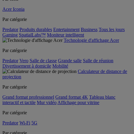
Acer Iconia
Par catégorie
Predator
Produits durables
Entertainment
Business
Tous les jours
Gaming
SpatialLabs™
Moniteur intelligent
Technologie d'affichage Acer
Par catégorie
Predator
Vero
Salle de classe
Grande salle
Salle de réunion
Divertissement à domicile
Mobilité
Calculateur de distance de
projection
Par catégorie
Grand format professionnel
Grand format 4K
Tableau blanc
interactif et tactile
Mur vidéo
Affichage pour vitrine
Par catégorie
Predator
Wi-Fi
5G
Par catégorie