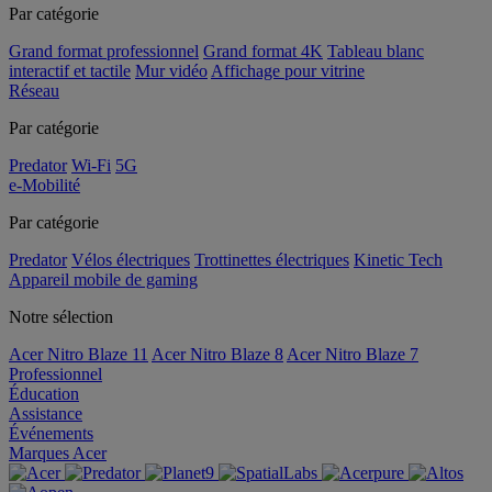
Par catégorie
Grand format professionnel
Grand format 4K
Tableau blanc
interactif et tactile
Mur vidéo
Affichage pour vitrine
Réseau
Par catégorie
Predator
Wi-Fi
5G
e-Mobilité
Par catégorie
Predator
Vélos électriques
Trottinettes électriques
Kinetic Tech
Appareil mobile de gaming
Notre sélection
Acer Nitro Blaze 11
Acer Nitro Blaze 8
Acer Nitro Blaze 7
Professionnel
Éducation
Assistance
Événements
Marques Acer