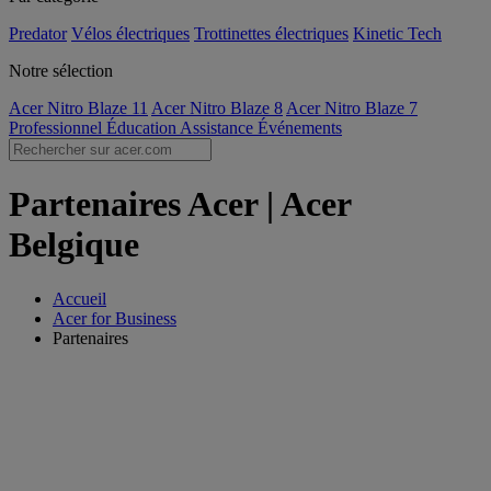
Predator
Vélos électriques
Trottinettes électriques
Kinetic Tech
Notre sélection
Acer Nitro Blaze 11
Acer Nitro Blaze 8
Acer Nitro Blaze 7
Professionnel
Éducation
Assistance
Événements
Partenaires Acer | Acer
Belgique
Accueil
Acer for Business
Partenaires