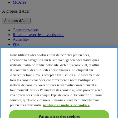
McAfee
À propos d'Acer
À propos d'Acer
Contactez-nous
Relations avec les investisseurs
Actualités
Prix
Événements
Nous utilisons des cookies pour détecter les préférences,
Développement durable
améliorer la navigation sur le site Web, générer des statistiques
utilisateur afin de rendre notre site Web plus convivial, et offrir
Développement durable
du contenu et des publicités personnalisés. En cliquant sur
« Accepter tout », vous acceptez l'utilisation et le placement de
Responsabilité sociale de l'entreprise
tous les cookies par Acer, conformément à notre Politique en
Empreinte carbone du produit
matière de cookies. Vous pouvez retirer votre consentement à
Project Humanity
tout moment. Sous « Paramètres des cookie », vous pouvez gérer
Earthion
vos préférences pour chaque type de cookie. Découvrez qui nous
Politique de confidentialité
sommes, quels cookies nous utilisons et comment modifier vos
Politique en matière de cookies
préférences dans notre
politique en matière de cookies.
Mentions légales
Informations légales supplémentaires
Paramètres des cookies