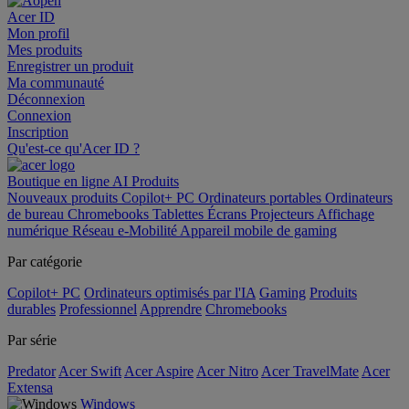
Acer ID
Mon profil
Mes produits
Enregistrer un produit
Ma communauté
Déconnexion
Connexion
Inscription
Qu'est-ce qu'Acer ID ?
Boutique en ligne
AI
Produits
Nouveaux produits
Copilot+ PC
Ordinateurs portables
Ordinateurs
de bureau
Chromebooks
Tablettes
Écrans
Projecteurs
Affichage
numérique
Réseau
e-Mobilité
Appareil mobile de gaming
Par catégorie
Copilot+ PC
Ordinateurs optimisés par l'IA
Gaming
Produits
durables
Professionnel
Apprendre
Chromebooks
Par série
Predator
Acer Swift
Acer Aspire
Acer Nitro
Acer TravelMate
Acer
Extensa
Windows