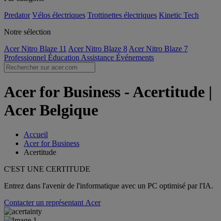
Predator
Vélos électriques
Trottinettes électriques
Kinetic Tech
Notre sélection
Acer Nitro Blaze 11
Acer Nitro Blaze 8
Acer Nitro Blaze 7
Professionnel
Éducation
Assistance
Événements
Acer for Business - Acertitude |
Acer Belgique
Accueil
Acer for Business
Acertitude
C'EST UNE CERTITUDE
Entrez dans l'avenir de l'informatique avec un PC optimisé par l'IA.
Contacter un représentant Acer