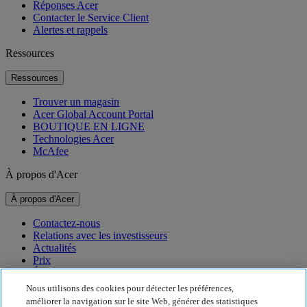
Réponses Acer
Contacter le Service Client
Alertes et rappels
Ressources
Ressources
Trouver un magasin
Acer Global Account Portal
BOUTIQUE EN LIGNE
Technologies Acer
McAfee
À propos d'Acer
À propos d'Acer
Contactez-nous
Relations avec les investisseurs
Actualités
Prix
Événements
Nous utilisons des cookies pour détecter les préférences,
Développement durable
améliorer la navigation sur le site Web, générer des statistiques