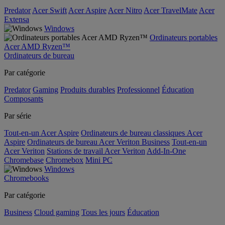
Predator
Acer Swift
Acer Aspire
Acer Nitro
Acer TravelMate
Acer
Extensa
Windows
Ordinateurs portables
Acer AMD Ryzen™
Ordinateurs de bureau
Par catégorie
Predator
Gaming
Produits durables
Professionnel
Éducation
Composants
Par série
Tout-en-un Acer Aspire
Ordinateurs de bureau classiques Acer
Aspire
Ordinateurs de bureau Acer Veriton Business
Tout-en-un
Acer Veriton
Stations de travail Acer Veriton
Add-In-One
Chromebase
Chromebox
Mini PC
Windows
Chromebooks
Par catégorie
Business
Cloud gaming
Tous les jours
Éducation