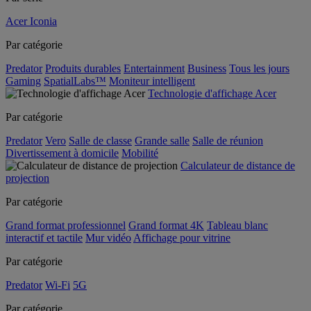
Acer Iconia
Par catégorie
Predator
Produits durables
Entertainment
Business
Tous les jours
Gaming
SpatialLabs™
Moniteur intelligent
Technologie d'affichage Acer
Par catégorie
Predator
Vero
Salle de classe
Grande salle
Salle de réunion
Divertissement à domicile
Mobilité
Calculateur de distance de
projection
Par catégorie
Grand format professionnel
Grand format 4K
Tableau blanc
interactif et tactile
Mur vidéo
Affichage pour vitrine
Par catégorie
Predator
Wi-Fi
5G
Par catégorie