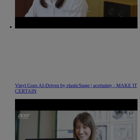
Vinyl Goes AI-Driven by elasticStage | acertainty - MAKE IT
CERTAIN