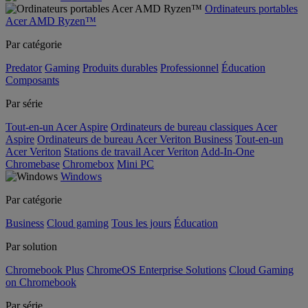
Ordinateurs portables
Acer AMD Ryzen™
Par catégorie
Predator
Gaming
Produits durables
Professionnel
Éducation
Composants
Par série
Tout-en-un Acer Aspire
Ordinateurs de bureau classiques Acer
Aspire
Ordinateurs de bureau Acer Veriton Business
Tout-en-un
Acer Veriton
Stations de travail Acer Veriton
Add-In-One
Chromebase
Chromebox
Mini PC
Windows
Par catégorie
Business
Cloud gaming
Tous les jours
Éducation
Par solution
Chromebook Plus
ChromeOS Enterprise Solutions
Cloud Gaming
on Chromebook
Par série