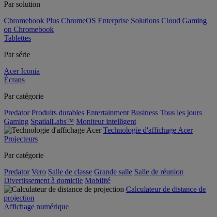
Par solution
Chromebook Plus
ChromeOS Enterprise Solutions
Cloud Gaming
on Chromebook
Tablettes
Par série
Acer Iconia
Écrans
Par catégorie
Predator
Produits durables
Entertainment
Business
Tous les jours
Gaming
SpatialLabs™
Moniteur intelligent
Technologie d'affichage Acer
Projecteurs
Par catégorie
Predator
Vero
Salle de classe
Grande salle
Salle de réunion
Divertissement à domicile
Mobilité
Calculateur de distance de
projection
Affichage numérique