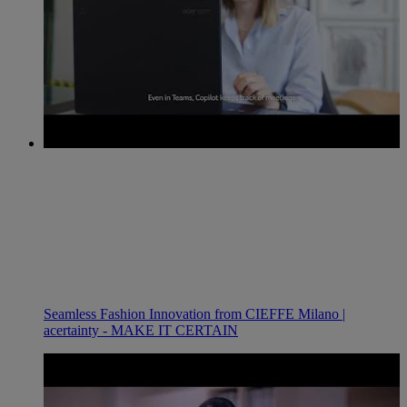
Seamless Fashion Innovation from CIEFFE Milano |
acertainty - MAKE IT CERTAIN