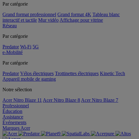
Par catégorie
Grand format professionnel
Grand format 4K
Tableau blanc
interactif et tactile
Mur vidéo
Affichage pour vitrine
Réseau
Par catégorie
Predator
Wi-Fi
5G
e-Mobilité
Par catégorie
Predator
Vélos électriques
Trottinettes électriques
Kinetic Tech
Appareil mobile de gaming
Notre sélection
Acer Nitro Blaze 11
Acer Nitro Blaze 8
Acer Nitro Blaze 7
Professionnel
Éducation
Assistance
Événements
Marques Acer