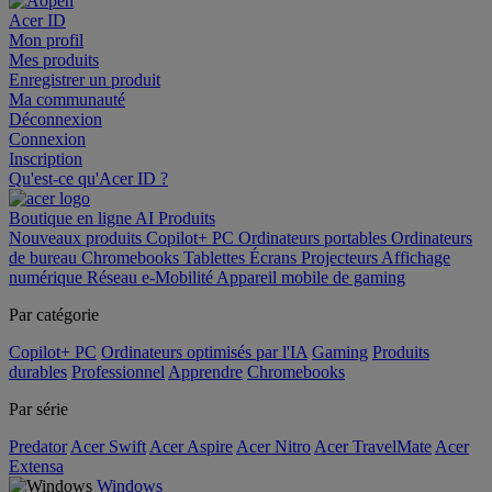
Acer ID
Mon profil
Mes produits
Enregistrer un produit
Ma communauté
Déconnexion
Connexion
Inscription
Qu'est-ce qu'Acer ID ?
Boutique en ligne
AI
Produits
Nouveaux produits
Copilot+ PC
Ordinateurs portables
Ordinateurs
de bureau
Chromebooks
Tablettes
Écrans
Projecteurs
Affichage
numérique
Réseau
e-Mobilité
Appareil mobile de gaming
Par catégorie
Copilot+ PC
Ordinateurs optimisés par l'IA
Gaming
Produits
durables
Professionnel
Apprendre
Chromebooks
Par série
Predator
Acer Swift
Acer Aspire
Acer Nitro
Acer TravelMate
Acer
Extensa
Windows