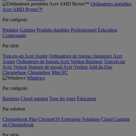
Ordinateurs portables
Acer AMD Ryzen™
Par catégorie
Predator
Gaming
Produits durables
Professionnel
Éducation
Composants
Par série
Tout-en-un Acer Aspire
Ordinateurs de bureau classiques Acer
Aspire
Ordinateurs de bureau Acer Veriton Business
Tout-en-un
Acer Veriton
Stations de travail Acer Veriton
Add-In-One
Chromebase
Chromebox
Mini PC
Windows
Par catégorie
Business
Cloud gaming
Tous les jours
Éducation
Par solution
Chromebook Plus
ChromeOS Enterprise Solutions
Cloud Gaming
on Chromebook
Par série