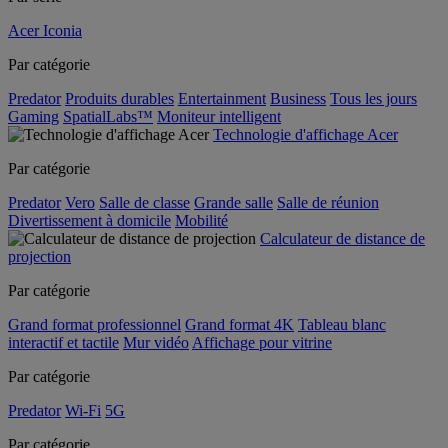
Acer Iconia
Par catégorie
Predator
Produits durables
Entertainment
Business
Tous les jours
Gaming
SpatialLabs™
Moniteur intelligent
Technologie d'affichage Acer
Par catégorie
Predator
Vero
Salle de classe
Grande salle
Salle de réunion
Divertissement à domicile
Mobilité
Calculateur de distance de
projection
Par catégorie
Grand format professionnel
Grand format 4K
Tableau blanc
interactif et tactile
Mur vidéo
Affichage pour vitrine
Par catégorie
Predator
Wi-Fi
5G
Par catégorie