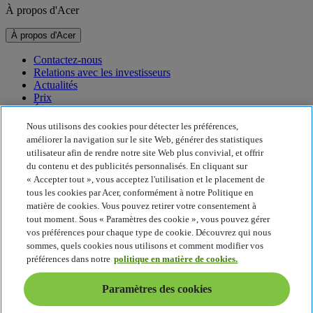
À propos d'Acer
À propos d'Acer
Contactez-nous
Relations avec les investisseurs
Actualités
Prix
Événements
Nous utilisons des cookies pour détecter les préférences,
Développement durable
améliorer la navigation sur le site Web, générer des statistiques
utilisateur afin de rendre notre site Web plus convivial, et offrir
Développement durable
du contenu et des publicités personnalisés. En cliquant sur
« Accepter tout », vous acceptez l'utilisation et le placement de
Responsabilité sociale de l'entreprise
tous les cookies par Acer, conformément à notre Politique en
Empreinte carbone du produit
matière de cookies. Vous pouvez retirer votre consentement à
Project Humanity
tout moment. Sous « Paramètres des cookie », vous pouvez gérer
Earthion
vos préférences pour chaque type de cookie. Découvrez qui nous
Politique de confidentialité
sommes, quels cookies nous utilisons et comment modifier vos
Politique en matière de cookies
préférences dans notre
politique en matière de cookies.
Mentions légales
Informations légales supplémentaires
Paramètres des cookies
Politique en matière d'accessibilité
Paramètres des cookies