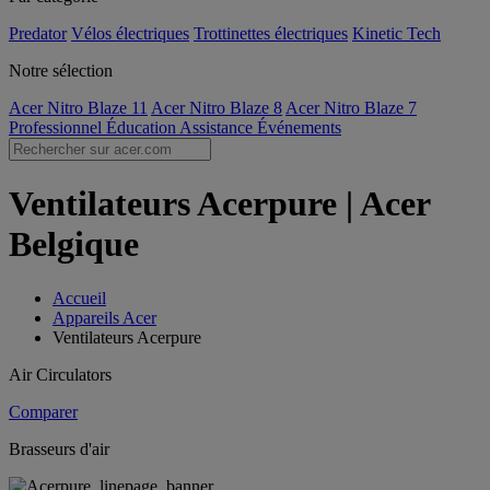
Predator
Vélos électriques
Trottinettes électriques
Kinetic Tech
Notre sélection
Acer Nitro Blaze 11
Acer Nitro Blaze 8
Acer Nitro Blaze 7
Professionnel
Éducation
Assistance
Événements
Ventilateurs Acerpure | Acer
Belgique
Accueil
Appareils Acer
Ventilateurs Acerpure
Air Circulators
Comparer
Brasseurs d'air