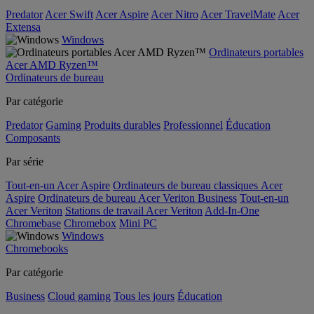
Predator
Acer Swift
Acer Aspire
Acer Nitro
Acer TravelMate
Acer
Extensa
Windows
Ordinateurs portables
Acer AMD Ryzen™
Ordinateurs de bureau
Par catégorie
Predator
Gaming
Produits durables
Professionnel
Éducation
Composants
Par série
Tout-en-un Acer Aspire
Ordinateurs de bureau classiques Acer
Aspire
Ordinateurs de bureau Acer Veriton Business
Tout-en-un
Acer Veriton
Stations de travail Acer Veriton
Add-In-One
Chromebase
Chromebox
Mini PC
Windows
Chromebooks
Par catégorie
Business
Cloud gaming
Tous les jours
Éducation