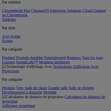
Par solution
Chromebook Plus
ChromeOS Enterprise Solutions
Cloud Gaming
on Chromebook
Tablettes
Par série
Acer Iconia
Écrans
Par catégorie
Predator
Produits durables
Entertainment
Business
Tous les jours
Gaming
SpatialLabs™
Moniteur intelligent
Technologie d'affichage Acer
Projecteurs
Par catégorie
Predator
Vero
Salle de classe
Grande salle
Salle de réunion
Divertissement à domicile
Mobilité
Calculateur de distance de
projection
Affichage numérique