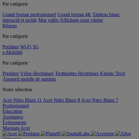
Par catégorie
Grand format professionnel
Grand format 4K
Tableau blanc
interactif et tactile
Mur vidéo
Affichage pour vitrine
Réseau
Par catégorie
Predator
Wi-Fi
5G
e-Mobilité
Par catégorie
Predator
Vélos électriques
Trottinettes électriques
Kinetic Tech
Appareil mobile de gaming
Notre sélection
Acer Nitro Blaze 11
Acer Nitro Blaze 8
Acer Nitro Blaze 7
Professionnel
Éducation
Assistance
Événements
Marques Acer