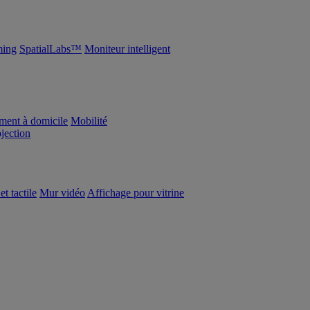
ing
SpatialLabs™
Moniteur intelligent
ement à domicile
Mobilité
ojection
et tactile
Mur vidéo
Affichage pour vitrine