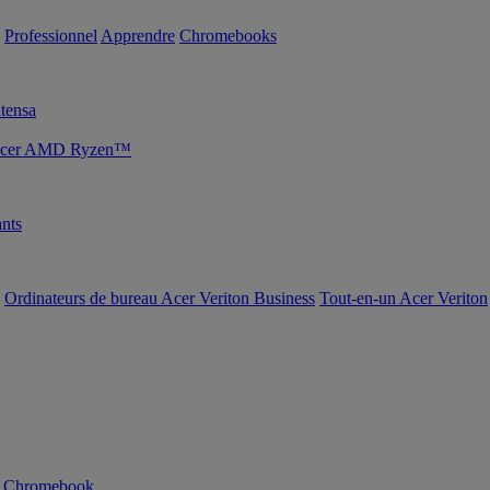
Professionnel
Apprendre
Chromebooks
tensa
s Acer AMD Ryzen™
nts
Ordinateurs de bureau Acer Veriton Business
Tout-en-un Acer Veriton
n Chromebook