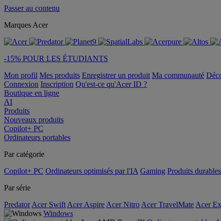
Passer au contenu
Marques Acer
-15% POUR LES ÉTUDIANTS
Mon profil
Mes produits
Enregistrer un produit
Ma communauté
Déc
Connexion
Inscription
Qu'est-ce qu'Acer ID ?
Boutique en ligne
AI
Produits
Nouveaux produits
Copilot+ PC
Ordinateurs portables
Par catégorie
Copilot+ PC
Ordinateurs optimisés par l'IA
Gaming
Produits durables
Par série
Predator
Acer Swift
Acer Aspire
Acer Nitro
Acer TravelMate
Acer Ex
Windows