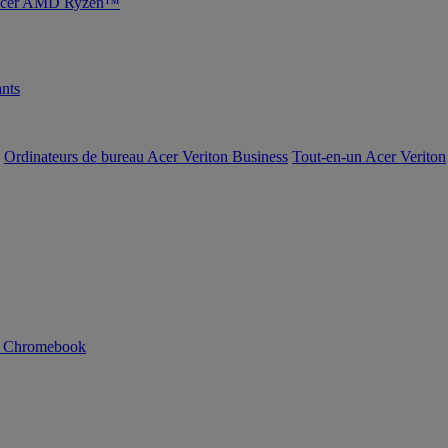
s Acer AMD Ryzen™
nts
Ordinateurs de bureau Acer Veriton Business
Tout-en-un Acer Veriton
n Chromebook