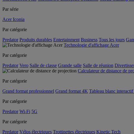
Par série
Acer Iconia
Par catégorie
Predator
Produits durables
Entertainment
Business
Tous les jours
Gam
Technologie d'affichage Acer
Par catégorie
Predator
Vero
Salle de classe
Grande salle
Salle de réunion
Divertiss
Calculateur de distance de pr
Par catégorie
Grand format professionnel
Grand format 4K
Tableau blanc interactif 
Par catégorie
Predator
Wi-Fi
5G
Par catégorie
Predator
Vélos électriques
Trottinettes électriques
Kinetic Tech