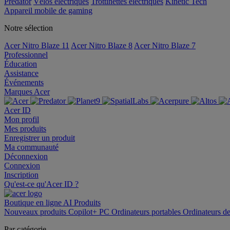
Predator
Vélos électriques
Trottinettes électriques
Kinetic Tech
Appareil mobile de gaming
Notre sélection
Acer Nitro Blaze 11
Acer Nitro Blaze 8
Acer Nitro Blaze 7
Professionnel
Éducation
Assistance
Événements
Marques Acer
Acer ID
Mon profil
Mes produits
Enregistrer un produit
Ma communauté
Déconnexion
Connexion
Inscription
Qu'est-ce qu'Acer ID ?
Boutique en ligne
AI
Produits
Nouveaux produits
Copilot+ PC
Ordinateurs portables
Ordinateurs d
Par catégorie