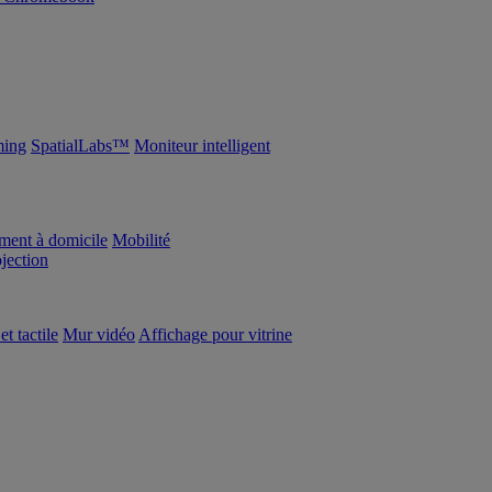
ing
SpatialLabs™
Moniteur intelligent
ement à domicile
Mobilité
ojection
et tactile
Mur vidéo
Affichage pour vitrine