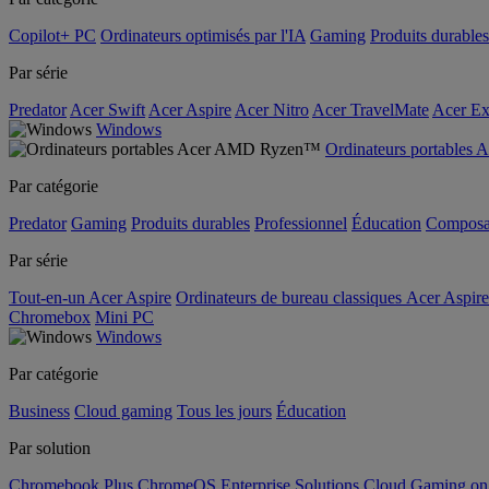
Copilot+ PC
Ordinateurs optimisés par l'IA
Gaming
Produits durables
Par série
Predator
Acer Swift
Acer Aspire
Acer Nitro
Acer TravelMate
Acer Ex
Windows
Ordinateurs portable
Par catégorie
Predator
Gaming
Produits durables
Professionnel
Éducation
Composa
Par série
Tout-en-un Acer Aspire
Ordinateurs de bureau classiques Acer Aspire
Chromebox
Mini PC
Windows
Par catégorie
Business
Cloud gaming
Tous les jours
Éducation
Par solution
Chromebook Plus
ChromeOS Enterprise Solutions
Cloud Gaming o