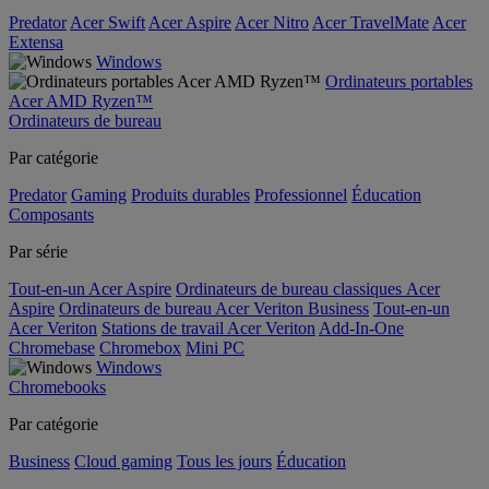
Predator
Acer Swift
Acer Aspire
Acer Nitro
Acer TravelMate
Acer
Extensa
Windows
Ordinateurs portables
Acer AMD Ryzen™
Ordinateurs de bureau
Par catégorie
Predator
Gaming
Produits durables
Professionnel
Éducation
Composants
Par série
Tout-en-un Acer Aspire
Ordinateurs de bureau classiques Acer
Aspire
Ordinateurs de bureau Acer Veriton Business
Tout-en-un
Acer Veriton
Stations de travail Acer Veriton
Add-In-One
Chromebase
Chromebox
Mini PC
Windows
Chromebooks
Par catégorie
Business
Cloud gaming
Tous les jours
Éducation