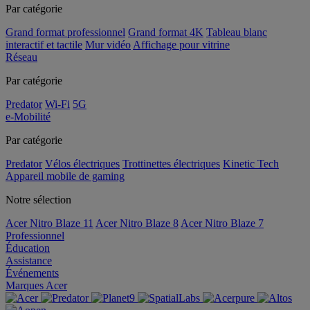
Par catégorie
Grand format professionnel
Grand format 4K
Tableau blanc
interactif et tactile
Mur vidéo
Affichage pour vitrine
Réseau
Par catégorie
Predator
Wi-Fi
5G
e-Mobilité
Par catégorie
Predator
Vélos électriques
Trottinettes électriques
Kinetic Tech
Appareil mobile de gaming
Notre sélection
Acer Nitro Blaze 11
Acer Nitro Blaze 8
Acer Nitro Blaze 7
Professionnel
Éducation
Assistance
Événements
Marques Acer