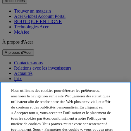
Ressources
Trouver un magasin
Acer Global Account Portal
BOUTIQUE EN LIGNE
Technologies Acer
McAfee
À propos d'Acer
À propos d'Acer
Contactez-nous
Relations avec les investisseurs
Actualités
Prix
Événements
Nous utilisons des cookies pour détecter les préférences,
Développement durable
améliorer la navigation sur le site Web, générer des statistiques
utilisateur afin de rendre notre site Web plus convivial, et offrir
Développement durable
du contenu et des publicités personnalisés. En cliquant sur
« Accepter tout », vous acceptez l'utilisation et le placement de
Responsabilité sociale de l'entreprise
tous les cookies par Acer, conformément à notre Politique en
Empreinte carbone du produit
matière de cookies. Vous pouvez retirer votre consentement à
Project Humanity
tout moment. Sous « Paramètres des cookie », vous pouvez gérer
Earthion