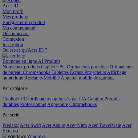
Acer ID
Mon profil
Mes produits
Enregistrer un produit
Ma communauté
Déconnexion
Connexion
Inscription
Qu'est-ce qu'Acer ID ?
Boutique en ligne
AI
Produits
Nouveaux produits
Copilot+ PC
Ordinateurs portables
Ordinateurs
de bureau
Chromebooks
Tablettes
Écrans
Projecteurs
Affichage
numérique
Réseau
e-Mobilité
Appareil mobile de gaming
Par catégorie
Copilot+ PC
Ordinateurs optimisés par l'IA
Gaming
Produits
durables
Professionnel
Apprendre
Chromebooks
Par série
Predator
Acer Swift
Acer Aspire
Acer Nitro
Acer TravelMate
Acer
Extensa
Windows