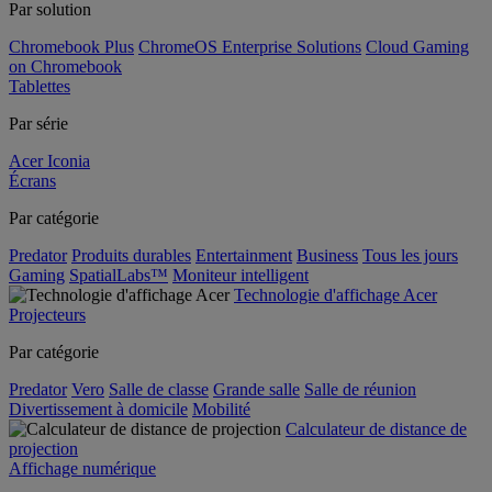
Par solution
Chromebook Plus
ChromeOS Enterprise Solutions
Cloud Gaming
on Chromebook
Tablettes
Par série
Acer Iconia
Écrans
Par catégorie
Predator
Produits durables
Entertainment
Business
Tous les jours
Gaming
SpatialLabs™
Moniteur intelligent
Technologie d'affichage Acer
Projecteurs
Par catégorie
Predator
Vero
Salle de classe
Grande salle
Salle de réunion
Divertissement à domicile
Mobilité
Calculateur de distance de
projection
Affichage numérique