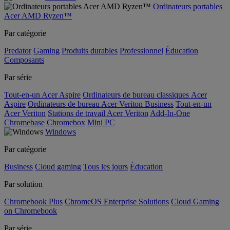
Ordinateurs portables
Acer AMD Ryzen™
Par catégorie
Predator
Gaming
Produits durables
Professionnel
Éducation
Composants
Par série
Tout-en-un Acer Aspire
Ordinateurs de bureau classiques Acer
Aspire
Ordinateurs de bureau Acer Veriton Business
Tout-en-un
Acer Veriton
Stations de travail Acer Veriton
Add-In-One
Chromebase
Chromebox
Mini PC
Windows
Par catégorie
Business
Cloud gaming
Tous les jours
Éducation
Par solution
Chromebook Plus
ChromeOS Enterprise Solutions
Cloud Gaming
on Chromebook
Par série