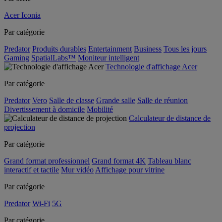
Acer Iconia
Par catégorie
Predator
Produits durables
Entertainment
Business
Tous les jours
Gaming
SpatialLabs™
Moniteur intelligent
Technologie d'affichage Acer
Par catégorie
Predator
Vero
Salle de classe
Grande salle
Salle de réunion
Divertissement à domicile
Mobilité
Calculateur de distance de
projection
Par catégorie
Grand format professionnel
Grand format 4K
Tableau blanc
interactif et tactile
Mur vidéo
Affichage pour vitrine
Par catégorie
Predator
Wi-Fi
5G
Par catégorie