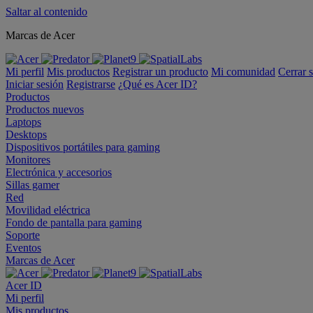
Saltar al contenido
Marcas de Acer
Mi perfil
Mis productos
Registrar un producto
Mi comunidad
Cerrar 
Iniciar sesión
Registrarse
¿Qué es Acer ID?
Productos
Productos nuevos
Laptops
Desktops
Dispositivos portátiles para gaming
Monitores
Electrónica y accesorios
Sillas gamer
Red
Movilidad eléctrica
Fondo de pantalla para gaming
Soporte
Eventos
Marcas de Acer
Acer ID
Mi perfil
Mis productos