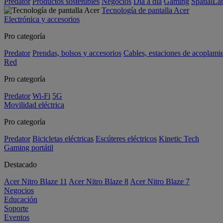
Predator
Productos sostenibles
Negocios
Día a día
Gaming
SpatialL
Tecnología de pantalla Acer
Electrónica y accesorios
Pro categoría
Predator
Prendas, bolsos y accesorios
Cables, estaciones de acoplami
Red
Pro categoría
Predator
Wi-Fi
5G
Movilidad eléctrica
Pro categoría
Predator
Bicicletas eléctricas
Escúteres eléctricos
Kinetic Tech
Gaming portátil
Destacado
Acer Nitro Blaze 11
Acer Nitro Blaze 8
Acer Nitro Blaze 7
Negocios
Educación
Soporte
Eventos