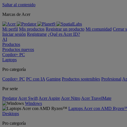
Saltar al contenido
Marcas de Acer
Mi perfil
Mis productos
Registrar un producto
Mi comunidad
Cerrar 
Iniciar sesión
Registrarse
¿Qué es Acer ID?
AI
Productos
Productos nuevos
Copilot+ PC
Laptops
Pro categoría
Copilot+ PC
PC con IA
Gaming
Productos sostenibles
Profesional
Ap
Por serie
Predator
Acer Swift
Acer Aspire
Acer Nitro
Acer TravelMate
Windows
Laptops Acer con AMD Ryzen
Desktops
Pro categoría