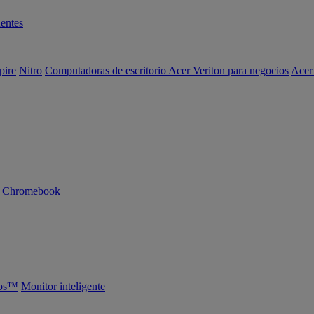
entes
pire
Nitro
Computadoras de escritorio Acer Veriton para negocios
Acer
n Chromebook
abs™
Monitor inteligente