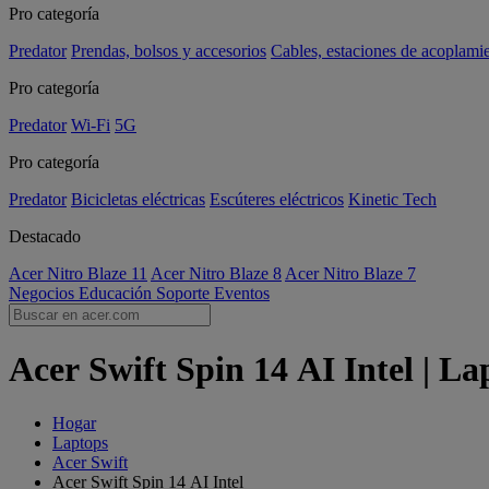
Pro categoría
Predator
Prendas, bolsos y accesorios
Cables, estaciones de acoplami
Pro categoría
Predator
Wi-Fi
5G
Pro categoría
Predator
Bicicletas eléctricas
Escúteres eléctricos
Kinetic Tech
Destacado
Acer Nitro Blaze 11
Acer Nitro Blaze 8
Acer Nitro Blaze 7
Negocios
Educación
Soporte
Eventos
Acer Swift Spin 14 AI Intel | La
Hogar
Laptops
Acer Swift
Acer Swift Spin 14 AI Intel