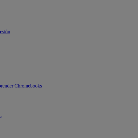
sesión
render
Chromebooks
™