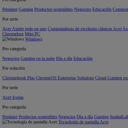
Predator
Gaming
Productos sostenibles
Negocios
Educación
Compon
Por serie
Acer Aspire todo en uno
Computadoras de escritorio clásicas Acer As
Chromebox
Mini PC
Windows
Pro categoría
Negocios
Gaming en la nube
Día a día
Educación
Por solución
Chromebook Plus
ChromeOS Enterprise Solutions
Cloud Gaming o
Por serie
Acer Iconia
Pro categoría
Predator
Productos sostenibles
Negocios
Día a día
Gaming
SpatialL
Tecnología de pantalla Acer