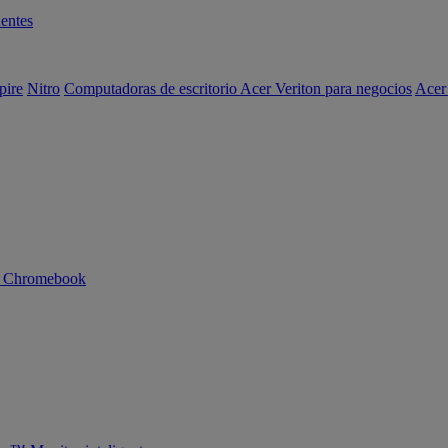
entes
pire
Nitro
Computadoras de escritorio Acer Veriton para negocios
Acer
n Chromebook