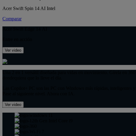
Acer Swift Spin 14 AI Intel
Comparar
Acer Swift Edge 14 AI
Entre en acción
Ver video
Una 2 en 1 versátil diseñada para vidas en movimiento. Gírela en 360 °
dondequiera que lo lleve el día.
Las Copilot+ PC son las PC con Windows más rápidas, inteligentes y s
Pase al siguiente nivel. Ahora con IA.
Ver video