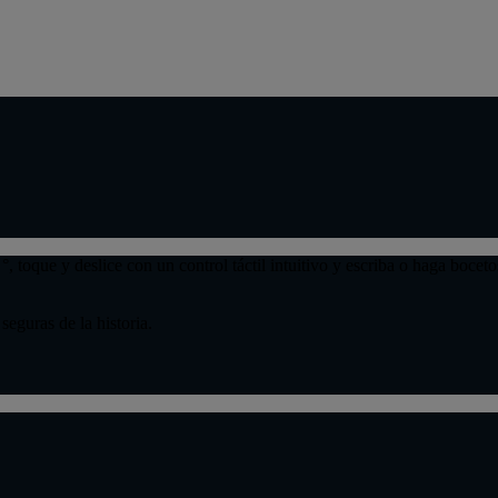
, toque y deslice con un control táctil intuitivo y escriba o haga boce
eguras de la historia.