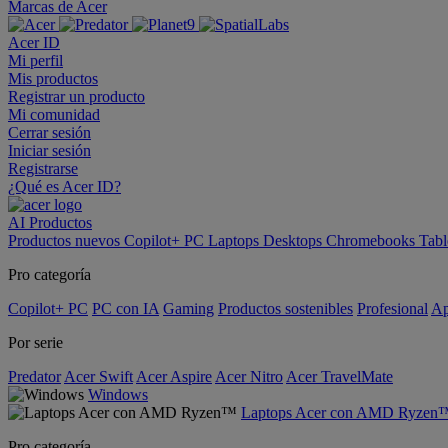
Marcas de Acer
Acer ID
Mi perfil
Mis productos
Registrar un producto
Mi comunidad
Cerrar sesión
Iniciar sesión
Registrarse
¿Qué es Acer ID?
AI
Productos
Productos nuevos
Copilot+ PC
Laptops
Desktops
Chromebooks
Tabl
Pro categoría
Copilot+ PC
PC con IA
Gaming
Productos sostenibles
Profesional
Ap
Por serie
Predator
Acer Swift
Acer Aspire
Acer Nitro
Acer TravelMate
Windows
Laptops Acer con AMD Ryzen
Pro categoría