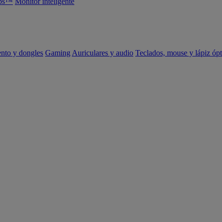
abs™
Monitor inteligente
ento y dongles
Gaming
Auriculares y audio
Teclados, mouse y lápiz ópt