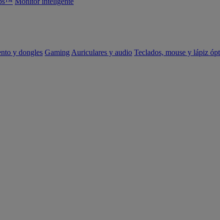
abs™
Monitor inteligente
ento y dongles
Gaming
Auriculares y audio
Teclados, mouse y lápiz ópt