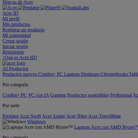
Marcas de Acer
Acer ID
Mi perfil
Mis productos
Registrar un producto
Mi comunidad
Cerrar sesión
Iniciar sesión
Registrarse
¿Qué es Acer ID?
AI
Productos
Productos nuevos
Copilot+ PC
Laptops
Desktops
Chromebooks
Tabl
Pro categoría
Copilot+ PC
PC con IA
Gaming
Productos sostenibles
Profesional
Ap
Por serie
Predator
Acer Swift
Acer Aspire
Acer Nitro
Acer TravelMate
Windows
Laptops Acer con AMD Ryzen
Pro categoría