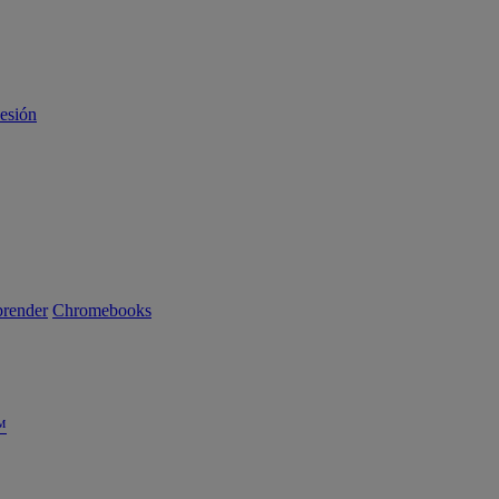
sesión
render
Chromebooks
™