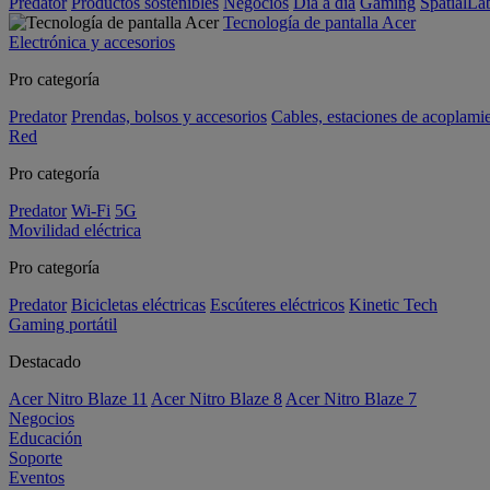
Predator
Productos sostenibles
Negocios
Día a día
Gaming
SpatialL
Tecnología de pantalla Acer
Electrónica y accesorios
Pro categoría
Predator
Prendas, bolsos y accesorios
Cables, estaciones de acoplami
Red
Pro categoría
Predator
Wi-Fi
5G
Movilidad eléctrica
Pro categoría
Predator
Bicicletas eléctricas
Escúteres eléctricos
Kinetic Tech
Gaming portátil
Destacado
Acer Nitro Blaze 11
Acer Nitro Blaze 8
Acer Nitro Blaze 7
Negocios
Educación
Soporte
Eventos