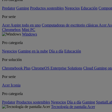
Predator
Gaming
Productos sostenibles
Negocios
Educación
Compon
Por serie
Acer Aspire todo en uno
Computadoras de escritorio clásicas Acer As
Chromebox
Mini PC
Windows
Pro categoría
Negocios
Gaming en la nube
Día a día
Educación
Por solución
Chromebook Plus
ChromeOS Enterprise Solutions
Cloud Gaming o
Por serie
Acer Iconia
Pro categoría
Predator
Productos sostenibles
Negocios
Día a día
Gaming
SpatialL
Tecnología de pantalla Acer