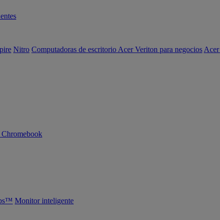
entes
pire
Nitro
Computadoras de escritorio Acer Veriton para negocios
Acer
n Chromebook
abs™
Monitor inteligente