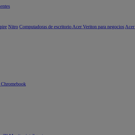
entes
pire
Nitro
Computadoras de escritorio Acer Veriton para negocios
Acer
n Chromebook