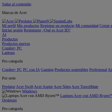
Saltar al contenido
Marcas de Acer
Mi perfil
Mis productos
Registrar un producto
Mi comunidad
Cerrar 
Iniciar sesión
Registrarse
¿Qué es Acer ID?
AI
Productos
Productos nuevos
Copilot+ PC
Laptops
Pro categoría
Copilot+ PC
PC con IA
Gaming
Productos sostenibles
Profesional
Ap
Por serie
Predator
Acer Swift
Acer Aspire
Acer Nitro
Acer TravelMate
Windows
Laptops Acer con AMD Ryzen
Desktops
Pro categoría