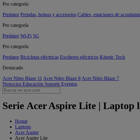
Pro categoría
Predator
Prendas, bolsos y accesorios
Cables, estaciones de acoplami
Pro categoría
Predator
Wi-Fi
5G
Pro categoría
Predator
Bicicletas eléctricas
Escúteres eléctricos
Kinetic Tech
Destacado
Acer Nitro Blaze 11
Acer Nitro Blaze 8
Acer Nitro Blaze 7
Negocios
Educación
Soporte
Eventos
Serie Acer Aspire Lite | Laptop 
Hogar
Laptops
Acer Aspire
Acer Aspire Lite