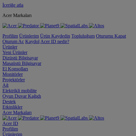
İçeriğe atla
Acer Markaları
Profilim
Ürünlerim
Ürün Kaydedin
Topluluğum
Oturumu Kapat
Oturum Aç
Kaydol
Acer ID nedir?
Ürünler
Yeni Ürünler
Dizüstü Bilgisayar
Masaüstü Bilgisayar
El Konsolları
Monitörler
Projektörler
Ağ
Elektrikli mobilite
Oyun Duvar Kağıdı
Destek
Etkinlikler
Acer Markaları
Acer ID
Profilim
Ürünlerim