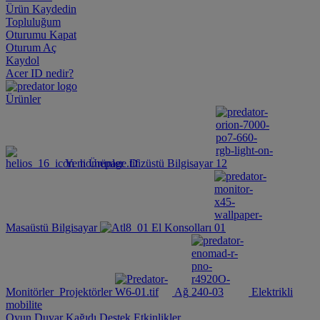
Ürün Kaydedin
Topluluğum
Oturumu Kapat
Oturum Aç
Kaydol
Acer ID nedir?
Ürünler
Yeni Ürünler
Dizüstü Bilgisayar
Masaüstü Bilgisayar
El Konsolları
Monitörler
Projektörler
Ağ
Elektrikli
mobilite
Oyun Duvar Kağıdı
Destek
Etkinlikler