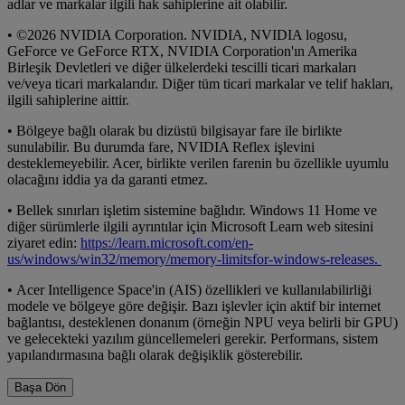
adlar ve markalar ilgili hak sahiplerine ait olabilir.
• ©2026 NVIDIA Corporation. NVIDIA, NVIDIA logosu,
GeForce ve GeForce RTX, NVIDIA Corporation'ın Amerika
Birleşik Devletleri ve diğer ülkelerdeki tescilli ticari markaları
ve/veya ticari markalarıdır. Diğer tüm ticari markalar ve telif hakları,
ilgili sahiplerine aittir.
• Bölgeye bağlı olarak bu dizüstü bilgisayar fare ile birlikte
sunulabilir. Bu durumda fare, NVIDIA Reflex işlevini
desteklemeyebilir. Acer, birlikte verilen farenin bu özellikle uyumlu
olacağını iddia ya da garanti etmez.
• Bellek sınırları işletim sistemine bağlıdır. Windows 11 Home ve
diğer sürümlerle ilgili ayrıntılar için Microsoft Learn web sitesini
ziyaret edin:
https://learn.microsoft.com/en-
us/windows/win32/memory/memory-limitsfor-windows-releases.
• Acer Intelligence Space'in (AIS) özellikleri ve kullanılabilirliği
modele ve bölgeye göre değişir. Bazı işlevler için aktif bir internet
bağlantısı, desteklenen donanım (örneğin NPU veya belirli bir GPU)
ve gelecekteki yazılım güncellemeleri gerekir. Performans, sistem
yapılandırmasına bağlı olarak değişiklik gösterebilir.
Başa Dön