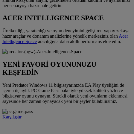
anında kısayollar atayın, gecikmeleri ortadan kaldırın ve ayarlarınızı
her senaryoya hazır hale getirin.
ACER INTELLIGENCE SPACE
Üretkenliği, yaratıcılığı ve oyun deneyimini geliştiren yapay zekaya
hazır araçlar ve donanım analizlerine yönelik merkeziniz olan
Acer
Intelligence Space
aracılığıyla daha akıllı performans elde edin.
YENİ FAVORİ OYUNUNUZU
KEŞFEDİN
Yeni Predator Windows 11 bilgisayarınızda EA Play üyeliğini de
içeren üç aylık PC Game Pass paketiyle yüksek kaliteli yüzlerce
bilgisayar oyunu oynayın. Sürekli olarak yeni oyunların eklenmesi
sayesinde her zaman oynayacak yeni bir şeyler bulabilirsiniz.
Karşılaştır