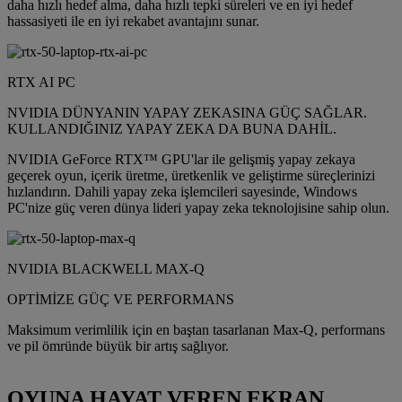
daha hızlı hedef alma, daha hızlı tepki süreleri ve en iyi hedef
hassasiyeti ile en iyi rekabet avantajını sunar.
RTX AI PC
NVIDIA DÜNYANIN YAPAY ZEKASINA GÜÇ SAĞLAR.
KULLANDIĞINIZ YAPAY ZEKA DA BUNA DAHİL.
NVIDIA GeForce RTX™ GPU'lar ile gelişmiş yapay zekaya
geçerek oyun, içerik üretme, üretkenlik ve geliştirme süreçlerinizi
hızlandırın. Dahili yapay zeka işlemcileri sayesinde, Windows
PC'nize güç veren dünya lideri yapay zeka teknolojisine sahip olun.
NVIDIA BLACKWELL MAX-Q
OPTİMİZE GÜÇ VE PERFORMANS
Maksimum verimlilik için en baştan tasarlanan Max-Q, performans
ve pil ömründe büyük bir artış sağlıyor.
OYUNA HAYAT VEREN EKRAN