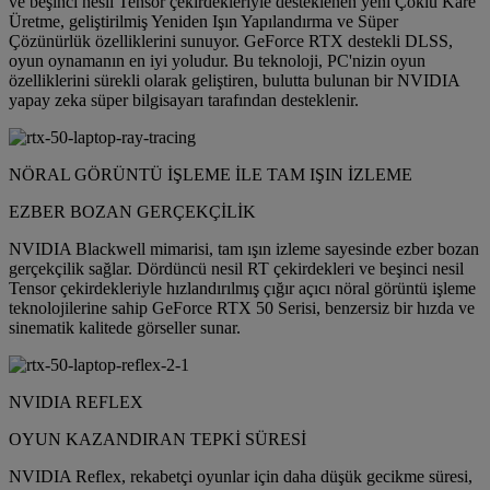
ve beşinci nesil Tensor çekirdekleriyle desteklenen yeni Çoklu Kare
Üretme, geliştirilmiş Yeniden Işın Yapılandırma ve Süper
Çözünürlük özelliklerini sunuyor. GeForce RTX destekli DLSS,
oyun oynamanın en iyi yoludur. Bu teknoloji, PC'nizin oyun
özelliklerini sürekli olarak geliştiren, bulutta bulunan bir NVIDIA
yapay zeka süper bilgisayarı tarafından desteklenir.
NÖRAL GÖRÜNTÜ İŞLEME İLE TAM IŞIN İZLEME
EZBER BOZAN GERÇEKÇİLİK
NVIDIA Blackwell mimarisi, tam ışın izleme sayesinde ezber bozan
gerçekçilik sağlar. Dördüncü nesil RT çekirdekleri ve beşinci nesil
Tensor çekirdekleriyle hızlandırılmış çığır açıcı nöral görüntü işleme
teknolojilerine sahip GeForce RTX 50 Serisi, benzersiz bir hızda ve
sinematik kalitede görseller sunar.
NVIDIA REFLEX
OYUN KAZANDIRAN TEPKİ SÜRESİ
NVIDIA Reflex, rekabetçi oyunlar için daha düşük gecikme süresi,