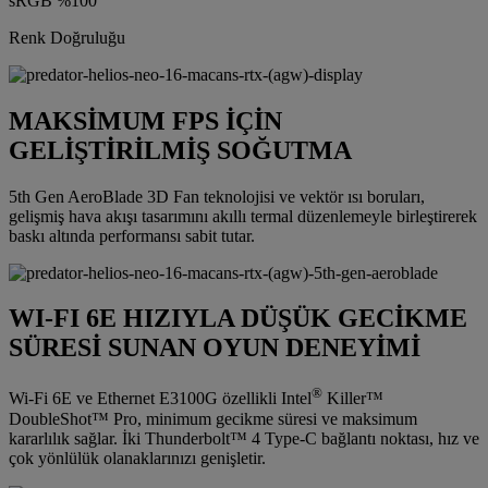
sRGB %100
Renk Doğruluğu
MAKSİMUM FPS İÇİN
GELİŞTİRİLMİŞ SOĞUTMA
5th Gen AeroBlade 3D Fan teknolojisi ve vektör ısı boruları,
gelişmiş hava akışı tasarımını akıllı termal düzenlemeyle birleştirerek
baskı altında performansı sabit tutar.
WI-FI 6E HIZIYLA DÜŞÜK GECİKME
SÜRESİ SUNAN OYUN DENEYİMİ
®
Wi-Fi 6E ve Ethernet E3100G özellikli Intel
Killer™
DoubleShot™ Pro, minimum gecikme süresi ve maksimum
kararlılık sağlar. İki Thunderbolt™ 4 Type-C bağlantı noktası, hız ve
çok yönlülük olanaklarınızı genişletir.