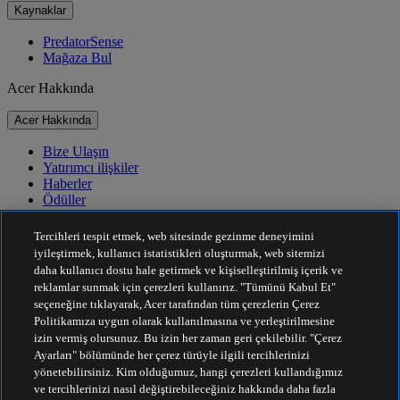
Kaynaklar
PredatorSense
Mağaza Bul
Acer Hakkında
Acer Hakkında
Bize Ulaşın
Yatırımcı ilişkiler
Haberler
Ödüller
Etkinlikler
Tercihleri tespit etmek, web sitesinde gezinme deneyimini
Sürdürülebilirlik
iyileştirmek, kullanıcı istatistikleri oluşturmak, web sitemizi
daha kullanıcı dostu hale getirmek ve kişiselleştirilmiş içerik ve
Sürdürülebilirlik
reklamlar sunmak için çerezleri kullanırız. "Tümünü Kabul Et"
seçeneğine tıklayarak, Acer tarafından tüm çerezlerin Çerez
Kurumsal Sosyal Sorumluluk
Politikamıza uygun olarak kullanılmasına ve yerleştirilmesine
Ürün Karbon Ayak İzi
izin vermiş olursunuz. Bu izin her zaman geri çekilebilir. "Çerez
Project Humanity
Ayarları" bölümünde her çerez türüyle ilgili tercihlerinizi
Earthion
yönetebilirsiniz. Kim olduğumuz, hangi çerezleri kullandığımız
Gizlilik Politikası
ve tercihlerinizi nasıl değiştirebileceğiniz hakkında daha fazla