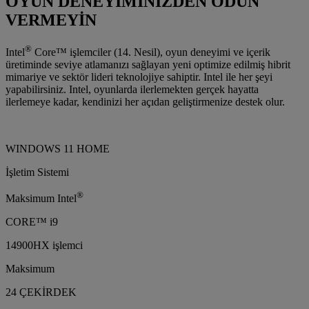
OYUN DENEYİMİNİZDEN ÖDÜN
VERMEYİN
®
Intel
Core™ işlemciler (14. Nesil), oyun deneyimi ve içerik
üretiminde seviye atlamanızı sağlayan yeni optimize edilmiş hibrit
mimariye ve sektör lideri teknolojiye sahiptir. Intel ile her şeyi
yapabilirsiniz. Intel, oyunlarda ilerlemekten gerçek hayatta
ilerlemeye kadar, kendinizi her açıdan geliştirmenize destek olur.
WINDOWS 11 HOME
İşletim Sistemi
®
Maksimum Intel
CORE™ i9
14900HX işlemci
Maksimum
24 ÇEKİRDEK