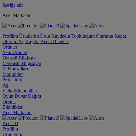
İçeriğe atla
Acer Markaları
Profilim
Ürünlerim
Ürün Kaydedin
Topluluğum
Oturumu Kapat
Oturum Aç
Kaydol
Acer ID nedir?
Ürünler
Yeni Ürünler
Dizüstü Bilgisayar
Masaüstü Bilgisayar
El Konsolları
Monitörler
Projektörler
Ağ
Elektrikli mobilite
Oyun Duvar Kağıdı
Destek
Etkinlikler
Acer Markaları
Acer ID
Profilim
Ürünlerim