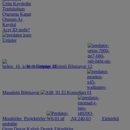
Ürün Kaydedin
Topluluğum
Oturumu Kapat
Oturum Aç
Kaydol
Acer ID nedir?
Ürünler
Yeni Ürünler
Dizüstü Bilgisayar
Masaüstü Bilgisayar
El Konsolları
Monitörler
Projektörler
Ağ
Elektrikli
mobilite
Oyun Duvar Kağıdı
Destek
Etkinlikler