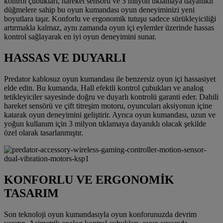
kontrol çubukları, hareket sensörü ve 3 milyon tıklamaya dayanıklı
düğmelere sahip bu oyun kumandası oyun deneyiminizi yeni
boyutlara taşır. Konforlu ve ergonomik tutuşu sadece sürükleyiciliği
artırmakla kalmaz, aynı zamanda oyun içi eylemler üzerinde hassas
kontrol sağlayarak en iyi oyun deneyimini sunar.
HASSAS VE DUYARLI
Predator kablosuz oyun kumandası ile benzersiz oyun içi hassasiyet
elde edin. Bu kumanda, Hall efektli kontrol çubukları ve analog
tetikleyiciler sayesinde doğru ve duyarlı kontrolü garanti eder. Dahili
hareket sensörü ve çift titreşim motoru, oyuncuları aksiyonun içine
katarak oyun deneyimini geliştirir. Ayrıca oyun kumandası, uzun ve
yoğun kullanım için 3 milyon tıklamaya dayanıklı olacak şekilde
özel olarak tasarlanmıştır.
KONFORLU VE ERGONOMİK
TASARIM
Son teknoloji oyun kumandasıyla oyun konforunuzda devrim