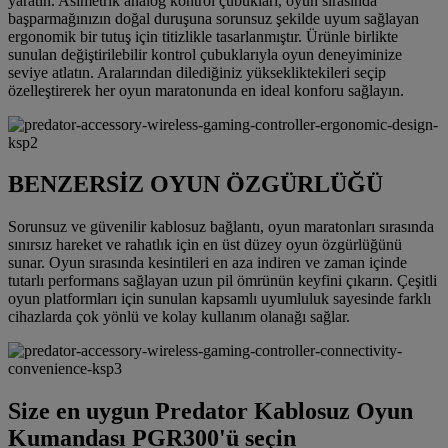
yaratın. Asimetrik analog kontrol çubukları, oyun sırasında
başparmağınızın doğal duruşuna sorunsuz şekilde uyum sağlayan
ergonomik bir tutuş için titizlikle tasarlanmıştır. Ürünle birlikte
sunulan değiştirilebilir kontrol çubuklarıyla oyun deneyiminize
seviye atlatın. Aralarından dilediğiniz yüksekliktekileri seçip
özelleştirerek her oyun maratonunda en ideal konforu sağlayın.
BENZERSİZ OYUN ÖZGÜRLÜĞÜ
Sorunsuz ve güvenilir kablosuz bağlantı, oyun maratonları sırasında
sınırsız hareket ve rahatlık için en üst düzey oyun özgürlüğünü
sunar. Oyun sırasında kesintileri en aza indiren ve zaman içinde
tutarlı performans sağlayan uzun pil ömrünün keyfini çıkarın. Çeşitli
oyun platformları için sunulan kapsamlı uyumluluk sayesinde farklı
cihazlarda çok yönlü ve kolay kullanım olanağı sağlar.
Size en uygun Predator Kablosuz Oyun
Kumandası PGR300'ü seçin