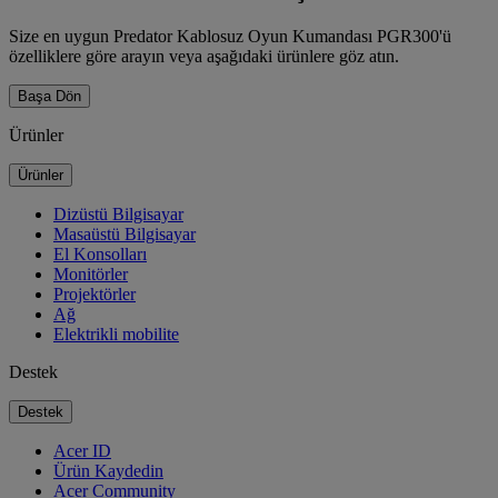
Size en uygun Predator Kablosuz Oyun Kumandası PGR300'ü
özelliklere göre arayın veya aşağıdaki ürünlere göz atın.
Başa Dön
Ürünler
Ürünler
Dizüstü Bilgisayar
Masaüstü Bilgisayar
El Konsolları
Monitörler
Projektörler
Ağ
Elektrikli mobilite
Destek
Destek
Acer ID
Ürün Kaydedin
Acer Community