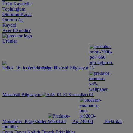
Ürün Kaydedin
Topluluğum
Oturumu Kapat
Oturum Aç
Kaydol
Acer ID nedir?
Ürünler
Yeni Ürünler
Dizüstü Bilgisayar
Masaüstü Bilgisayar
El Konsolları
Monitörler
Projektörler
Ağ
Elektrikli
mobilite
Oyun Duvar Kağıdı
Destek
Etkinlikler