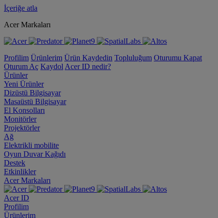
İçeriğe atla
Acer Markaları
Profilim
Ürünlerim
Ürün Kaydedin
Topluluğum
Oturumu Kapat
Oturum Aç
Kaydol
Acer ID nedir?
Ürünler
Yeni Ürünler
Dizüstü Bilgisayar
Masaüstü Bilgisayar
El Konsolları
Monitörler
Projektörler
Ağ
Elektrikli mobilite
Oyun Duvar Kağıdı
Destek
Etkinlikler
Acer Markaları
Acer ID
Profilim
Ürünlerim