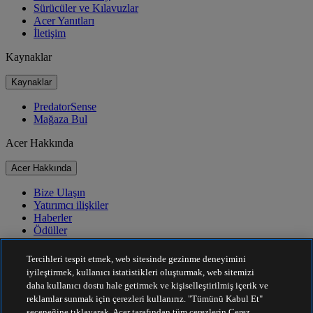
Sürücüler ve Kılavuzlar
Acer Yanıtları
İletişim
Kaynaklar
Kaynaklar
PredatorSense
Mağaza Bul
Acer Hakkında
Acer Hakkında
Bize Ulaşın
Yatırımcı ilişkiler
Haberler
Ödüller
Etkinlikler
Tercihleri tespit etmek, web sitesinde gezinme deneyimini
Sürdürülebilirlik
iyileştirmek, kullanıcı istatistikleri oluşturmak, web sitemizi
daha kullanıcı dostu hale getirmek ve kişiselleştirilmiş içerik ve
Sürdürülebilirlik
reklamlar sunmak için çerezleri kullanırız. "Tümünü Kabul Et"
seçeneğine tıklayarak, Acer tarafından tüm çerezlerin Çerez