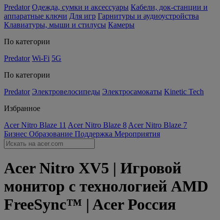
Predator
Одежда, сумки и аксессуары
Кабели, док-станции и
аппаратные ключи
Для игр
Гарнитуры и аудиоустройства
Клавиатуры, мыши и стилусы
Камеры
По категории
Predator
Wi-Fi
5G
По категории
Predator
Электровелосипеды
Электросамокаты
Kinetic Tech
Избранное
Acer Nitro Blaze 11
Acer Nitro Blaze 8
Acer Nitro Blaze 7
Бизнес
Образование
Поддержка
Мероприятия
Acer Nitro XV5 | Игровой
монитор с технологией AMD
FreeSync™ | Acer Россия