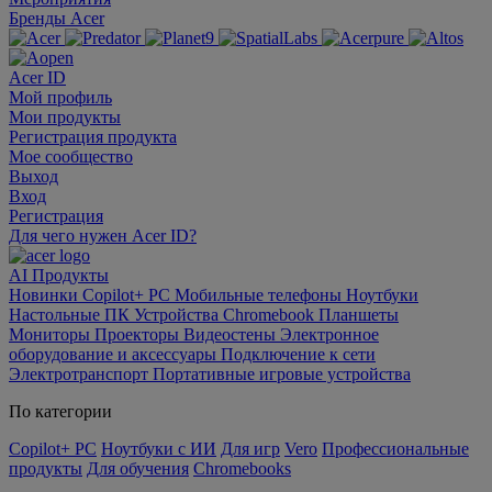
Бренды Acer
Acer ID
Мой профиль
Мои продукты
Регистрация продукта
Мое сообщество
Выход
Вход
Регистрация
Для чего нужен Acer ID?
AI
Продукты
Новинки
Copilot+ PC
Мобильные телефоны
Ноутбуки
Настольные ПК
Устройства Chromebook
Планшеты
Мониторы
Проекторы
Видеостены
Электронное
оборудование и аксессуары
Подключение к сети
Электротранспорт
Портативные игровые устройства
По категории
Copilot+ PC
Ноутбуки с ИИ
Для игр
Vero
Профессиональные
продукты
Для обучения
Chromebooks