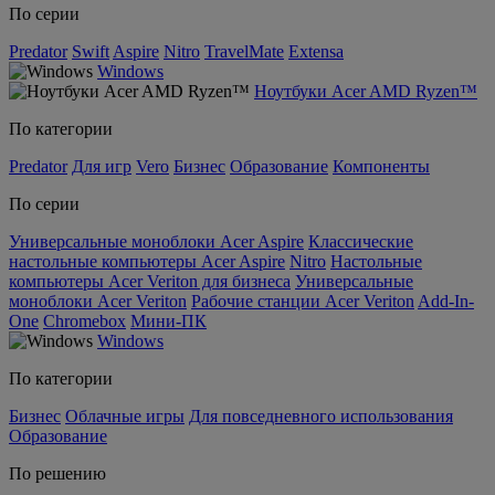
По серии
Predator
Swift
Aspire
Nitro
TravelMate
Extensa
Windows
Ноутбуки Acer AMD Ryzen™
По категории
Predator
Для игр
Vero
Бизнес
Образование
Компоненты
По серии
Универсальные моноблоки Acer Aspire
Классические
настольные компьютеры Acer Aspire
Nitro
Настольные
компьютеры Acer Veriton для бизнеса
Универсальные
моноблоки Acer Veriton
Рабочие станции Acer Veriton
Add-In-
One
Chromebox
Мини-ПК
Windows
По категории
Бизнес
Облачные игры
Для повседневного использования
Образование
По решению