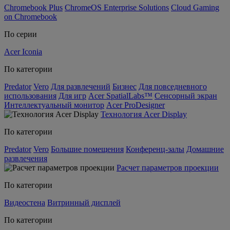
Chromebook Plus
ChromeOS Enterprise Solutions
Cloud Gaming
on Chromebook
По серии
Acer Iconia
По категории
Predator
Vero
Для развлечений
Бизнес
Для повседневного
использования
Для игр
Acer SpatialLabs™
Сенсорный экран
Интеллектуальный монитор
Acer ProDesigner
Технология Acer Display
По категории
Predator
Vero
Большие помещения
Конференц-залы
Домашние
развлечения
Расчет параметров проекции
По категории
Видеостена
Витринный дисплей
По категории