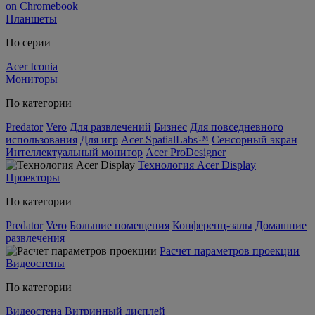
on Chromebook
Планшеты
По серии
Acer Iconia
Мониторы
По категории
Predator
Vero
Для развлечений
Бизнес
Для повседневного
использования
Для игр
Acer SpatialLabs™
Сенсорный экран
Интеллектуальный монитор
Acer ProDesigner
Технология Acer Display
Проекторы
По категории
Predator
Vero
Большие помещения
Конференц-залы
Домашние
развлечения
Расчет параметров проекции
Видеостены
По категории
Видеостена
Витринный дисплей