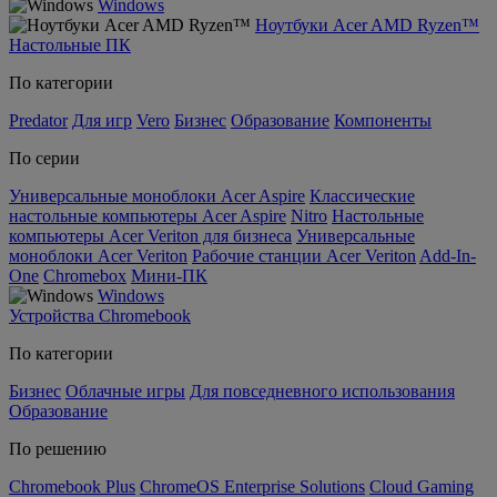
Windows
Ноутбуки Acer AMD Ryzen™
Настольные ПК
По категории
Predator
Для игр
Vero
Бизнес
Образование
Компоненты
По серии
Универсальные моноблоки Acer Aspire
Классические
настольные компьютеры Acer Aspire
Nitro
Настольные
компьютеры Acer Veriton для бизнеса
Универсальные
моноблоки Acer Veriton
Рабочие станции Acer Veriton
Add-In-
One
Chromebox
Мини-ПК
Windows
Устройства Chromebook
По категории
Бизнес
Облачные игры
Для повседневного использования
Образование
По решению
Chromebook Plus
ChromeOS Enterprise Solutions
Cloud Gaming