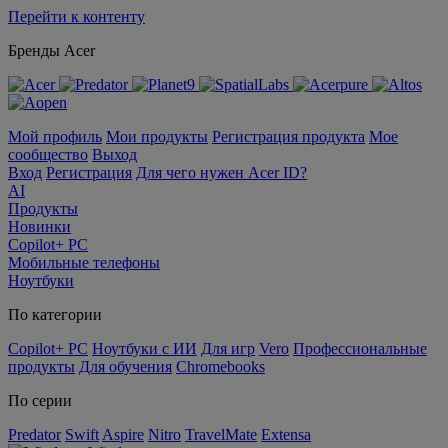
Перейти к контенту
Бренды Acer
Мой профиль
Мои продукты
Регистрация продукта
Мое
сообщество
Выход
Вход
Регистрация
Для чего нужен Acer ID?
AI
Продукты
Новинки
Copilot+ PC
Мобильные телефоны
Ноутбуки
По категории
Copilot+ PC
Ноутбуки с ИИ
Для игр
Vero
Профессиональные
продукты
Для обучения
Chromebooks
По серии
Predator
Swift
Aspire
Nitro
TravelMate
Extensa