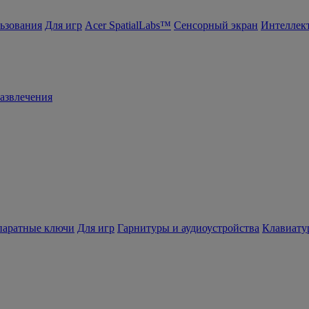
ьзования
Для игр
Acer SpatialLabs™
Сенсорный экран
Интеллек
азвлечения
ппаратные ключи
Для игр
Гарнитуры и аудиоустройства
Клавиату