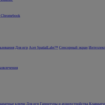
n Chromebook
ьзования
Для игр
Acer SpatialLabs™
Сенсорный экран
Интеллек
азвлечения
ппаратные ключи
Для игр
Гарнитуры и аудиоустройства
Клавиату