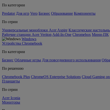
По категории
Predator
Для игр
Vero
Бизнес
Образование
Компоненты
По серии
Универсальные моноблоки Acer Aspire
Классические настольны
Рабочие станции Acer Veriton
Add-In-One
Chromebox
Мини-ПК
Windows
Устройства Chromebook
По категории
Бизнес
Облачные игры
Для повседневного использования
Обра
По решению
Chromebook Plus
ChromeOS Enterprise Solutions
Cloud Gaming o
Планшеты
По серии
Acer Iconia
Мониторы