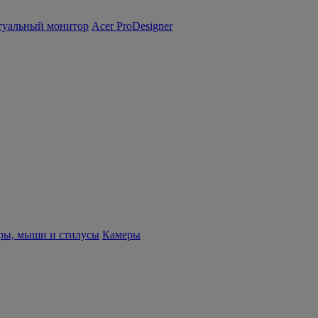
туальный монитор
Acer ProDesigner
ры, мыши и стилусы
Камеры