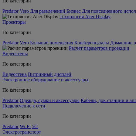
По категории
Predator
Vero
Для развлечений
Бизнес
Для повседневного испол
Технология Acer Display
Проекторы
По категории
Predator
Vero
Большие помещения
Конференц-залы
Домашние р
Расчет параметров проекции
Видеостены
По категории
Видеостена
Витринный дисплей
Электронное оборудование и аксессуары
По категории
Predator
Одежда, сумки и аксессуары
Кабели, док-станции и а
Подключение к сети
По категории
Predator
Wi-Fi
5G
Электротранспорт