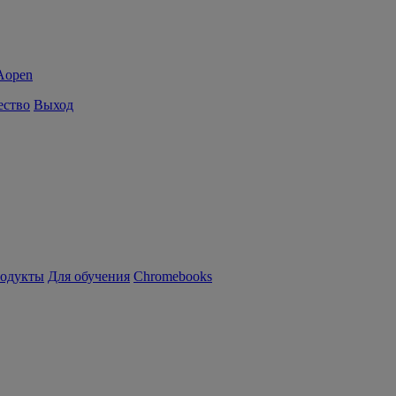
ество
Выход
родукты
Для обучения
Chromebooks