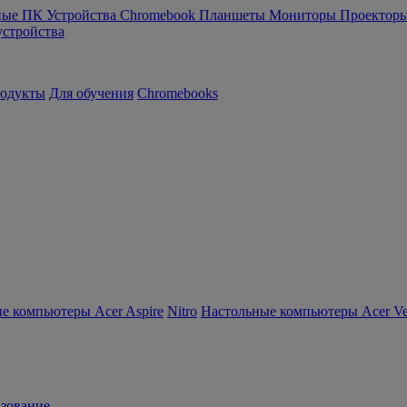
ные ПК
Устройства Chromebook
Планшеты
Мониторы
Проектор
устройства
родукты
Для обучения
Chromebooks
е компьютеры Acer Aspire
Nitro
Настольные компьютеры Acer Ver
зование