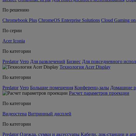
По решению
Chromebook Plus
ChromeOS Enterprise Solutions
Cloud Gaming o
По серии
Acer Iconia
По категории
Predator
Vero
Для развлечений
Бизнес
Для повседневного испол
Технология Acer Display
По категории
Predator
Vero
Большие помещения
Конференц-залы
Домашние р
Расчет параметров проекции
По категории
Видеостена
Витринный дисплей
По категории
Predator
Одежда, сумки и аксессуары
Кабели, док-станции и а