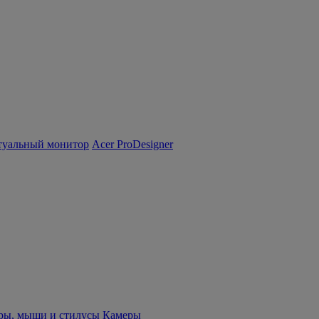
туальный монитор
Acer ProDesigner
ры, мыши и стилусы
Камеры