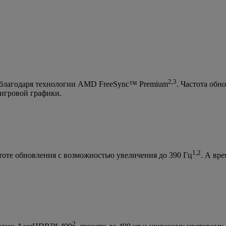
2,3
 благодаря технологии AMD FreeSync™ Premium
. Частота обн
 игровой графики.
1,2
тоте обновления с возможностью увеличения до 390 Гц
. А вре
2