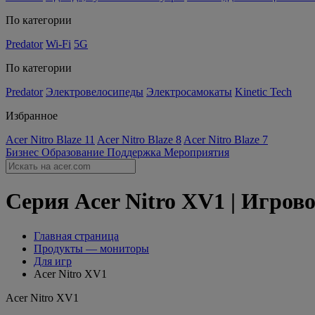
По категории
Predator
Wi-Fi
5G
По категории
Predator
Электровелосипеды
Электросамокаты
Kinetic Tech
Избранное
Acer Nitro Blaze 11
Acer Nitro Blaze 8
Acer Nitro Blaze 7
Бизнес
Образование
Поддержка
Мероприятия
Серия Acer Nitro XV1 | Игров
Главная страница
Продукты — мониторы
Для игр
Acer Nitro XV1
Acer Nitro XV1