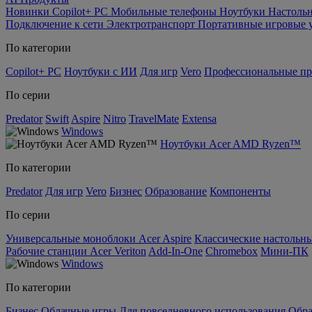
Новинки
Copilot+ PC
Мобильные телефоны
Ноутбуки
Настоль
Подключение к сети
Электротранспорт
Портативные игровые 
По категории
Copilot+ PC
Ноутбуки с ИИ
Для игр
Vero
Профессиональные п
По серии
Predator
Swift
Aspire
Nitro
TravelMate
Extensa
Windows
Ноутбуки Acer AMD Ryzen™
По категории
Predator
Для игр
Vero
Бизнес
Образование
Компоненты
По серии
Универсальные моноблоки Acer Aspire
Классические настольны
Рабочие станции Acer Veriton
Add-In-One
Chromebox
Мини-ПК
Windows
По категории
Бизнес
Облачные игры
Для повседневного использования
Обра