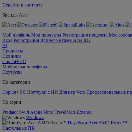
Перейти к контенту
Бренды Acer
Мой профиль
Мои продукты
Регистрация продукта
Мое сообщ
Вход
Регистрация
Для чего нужен Acer ID?
AI
Продукты
Новинки
Copilot+ PC
Мобильные телефоны
Ноутбуки
По категории
Copilot+ PC
Ноутбуки с ИИ
Для игр
Vero
Профессиональные п
По серии
Predator
Swift
Aspire
Nitro
TravelMate
Extensa
Windows
Ноутбуки Acer AMD Ryzen™
Настольные ПК