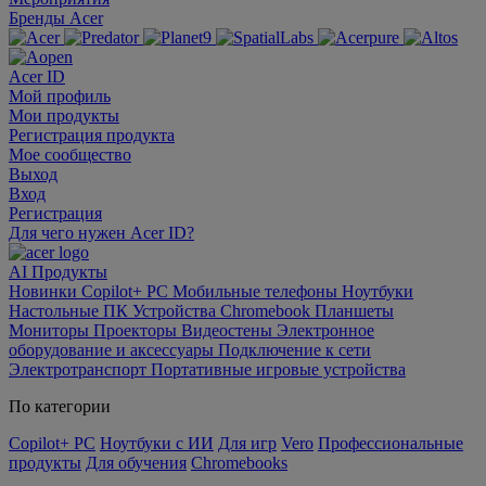
Бренды Acer
Acer ID
Мой профиль
Мои продукты
Регистрация продукта
Мое сообщество
Выход
Вход
Регистрация
Для чего нужен Acer ID?
AI
Продукты
Новинки
Copilot+ PC
Мобильные телефоны
Ноутбуки
Настольные ПК
Устройства Chromebook
Планшеты
Мониторы
Проекторы
Видеостены
Электронное
оборудование и аксессуары
Подключение к сети
Электротранспорт
Портативные игровые устройства
По категории
Copilot+ PC
Ноутбуки с ИИ
Для игр
Vero
Профессиональные
продукты
Для обучения
Chromebooks