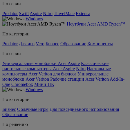
По серии
Predator
Swift
Aspire
Nitro
TravelMate
Extensa
Windows
Ноутбуки Acer AMD Ryzen™
По категории
Predator
Для игр
Vero
Бизнес
Образование
Компоненты
По серии
Универсальные моноблоки Acer Aspire
Классические
настольные компьютеры Acer Aspire
Nitro
Настольные
компьютеры Acer Veriton для бизнеса
Универсальные
моноблоки Acer Veriton
Рабочие станции Acer Veriton
Add-In-
One
Chromebox
Мини-ПК
Windows
По категории
Бизнес
Облачные игры
Для повседневного использования
Образование
По решению