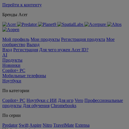
Перейти к контенту
Бренды Acer
Мой профиль
Мои продукты
Регистрация продукта
Мое
сообщество
Выход
Вход
Регистрация
Для чего нужен Acer ID?
AI
Продукты
Новинки
Copilot+ PC
Мобильные телефоны
Ноутбуки
По категории
Copilot+ PC
Ноутбуки с ИИ
Для игр
Vero
Профессиональные
продукты
Для обучения
Chromebooks
По серии
Predator
Swift
Aspire
Nitro
TravelMate
Extensa