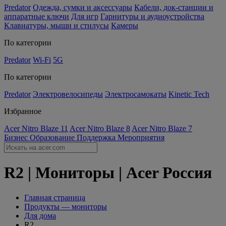
Predator
Одежда, сумки и аксессуары
Кабели, док-станции и
аппаратные ключи
Для игр
Гарнитуры и аудиоустройства
Клавиатуры, мыши и стилусы
Камеры
По категории
Predator
Wi-Fi
5G
По категории
Predator
Электровелосипеды
Электросамокаты
Kinetic Tech
Избранное
Acer Nitro Blaze 11
Acer Nitro Blaze 8
Acer Nitro Blaze 7
Бизнес
Образование
Поддержка
Мероприятия
R2 | Мониторы | Acer Россия
Главная страница
Продукты — мониторы
Для дома
R2