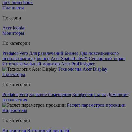
on Chromebook
Планшеты
По серии
Acer Iconia
Мониторы
По категории
Predator
Vero
Для развлечений
Бизнес
Для повседневного
использования
Для игр
Acer SpatialLabs™
Сенсорный экран
Интеллектуальный монитор
Acer ProDesigner
Технология Acer Display
Проекторы
По категории
Predator
Vero
Большие помещения
Конференц-залы
Домашние
развлечения
Расчет параметров проекции
Видеостены
По категории
Видеостена
Витринный дисплей