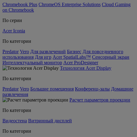
Chromebook Plus
ChromeOS Enterprise Solutions
Cloud Gaming
on Chromebook
По серии
Acer Iconia
По категории
Predator
Vero
Для развлечений
Бизнес
Для повседневного
использования
Для игр
Acer SpatialLabs™
Сенсорный экран
Интеллектуальный монитор
Acer ProDesigner
Технология Acer Display
По категории
Predator
Vero
Большие помещения
Конференц-залы
Домашние
развлечения
Расчет параметров проекции
По категории
Видеостена
Витринный дисплей
По категории