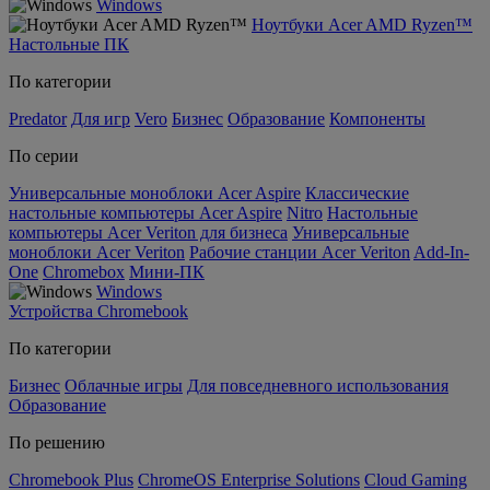
Windows
Ноутбуки Acer AMD Ryzen™
Настольные ПК
По категории
Predator
Для игр
Vero
Бизнес
Образование
Компоненты
По серии
Универсальные моноблоки Acer Aspire
Классические
настольные компьютеры Acer Aspire
Nitro
Настольные
компьютеры Acer Veriton для бизнеса
Универсальные
моноблоки Acer Veriton
Рабочие станции Acer Veriton
Add-In-
One
Chromebox
Мини-ПК
Windows
Устройства Chromebook
По категории
Бизнес
Облачные игры
Для повседневного использования
Образование
По решению
Chromebook Plus
ChromeOS Enterprise Solutions
Cloud Gaming