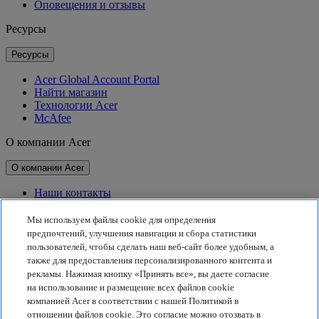
Оповещения и отзывы
Ресурсы
Ресурсы
Acer Global Account Portal
Найти магазин
Технологии Acer
McAfee
О компании Acer
О компании Acer
Наши контакты
Связь с инвесторами
Для прессы
Мы используем файлы cookie для определения
Награды
предпочтений, улучшения навигации и сбора статистики
Мероприятия
пользователей, чтобы сделать наш веб-сайт более удобным, а
также для предоставления персонализированного контента и
Принципы устойчивого развития
рекламы. Нажимая кнопку «Принять все», вы даете согласие
на использование и размещение всех файлов cookie
Принципы устойчивого развития
компанией Acer в соответствии с нашей Политикой в
отношении файлов cookie. Это согласие можно отозвать в
Корпоративная социальная ответственность