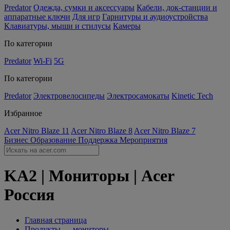
Predator
Одежда, сумки и аксессуары
Кабели, док-станции и
аппаратные ключи
Для игр
Гарнитуры и аудиоустройства
Клавиатуры, мыши и стилусы
Камеры
По категории
Predator
Wi-Fi
5G
По категории
Predator
Электровелосипеды
Электросамокаты
Kinetic Tech
Избранное
Acer Nitro Blaze 11
Acer Nitro Blaze 8
Acer Nitro Blaze 7
Бизнес
Образование
Поддержка
Мероприятия
KA2 | Мониторы | Acer
Россия
Главная страница
Продукты — мониторы