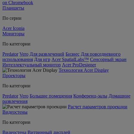
on Chromebook
Планшеты
По серии
Acer Iconia
Мониторы
По категории
Predator
Vero
Для развлечений
Бизнес
Для повседневного
использования
Для игр
Acer SpatialLabs™
Сенсорный экран
Интеллектуальный монитор
Acer ProDesigner
Технология Acer Display
Проекторы
По категории
Predator
Vero
Большие помещения
Конференц-залы
Домашние
развлечения
Расчет параметров проекции
Видеостены
По категории
Видеостена
Витринный дисплей