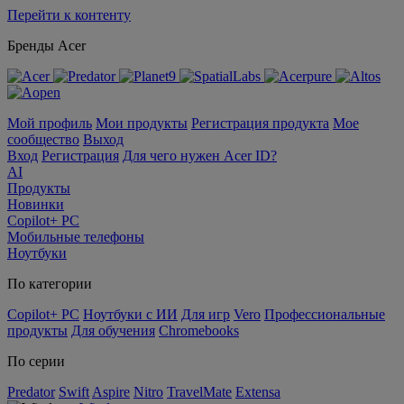
Перейти к контенту
Бренды Acer
Мой профиль
Мои продукты
Регистрация продукта
Мое
сообщество
Выход
Вход
Регистрация
Для чего нужен Acer ID?
AI
Продукты
Новинки
Copilot+ PC
Мобильные телефоны
Ноутбуки
По категории
Copilot+ PC
Ноутбуки с ИИ
Для игр
Vero
Профессиональные
продукты
Для обучения
Chromebooks
По серии
Predator
Swift
Aspire
Nitro
TravelMate
Extensa