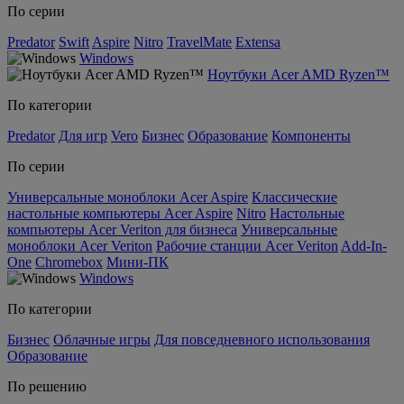
По серии
Predator
Swift
Aspire
Nitro
TravelMate
Extensa
Windows
Ноутбуки Acer AMD Ryzen™
По категории
Predator
Для игр
Vero
Бизнес
Образование
Компоненты
По серии
Универсальные моноблоки Acer Aspire
Классические
настольные компьютеры Acer Aspire
Nitro
Настольные
компьютеры Acer Veriton для бизнеса
Универсальные
моноблоки Acer Veriton
Рабочие станции Acer Veriton
Add-In-
One
Chromebox
Мини-ПК
Windows
По категории
Бизнес
Облачные игры
Для повседневного использования
Образование
По решению