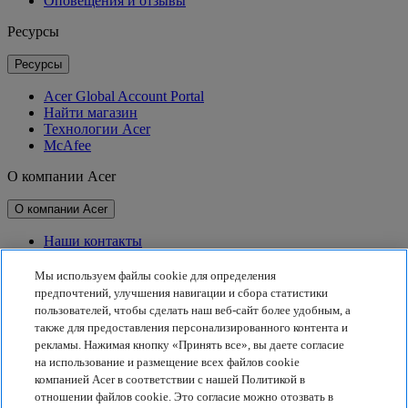
Оповещения и отзывы
Ресурсы
Ресурсы
Acer Global Account Portal
Найти магазин
Технологии Acer
McAfee
О компании Acer
О компании Acer
Наши контакты
Связь с инвесторами
Для прессы
Мы используем файлы cookie для определения
Награды
предпочтений, улучшения навигации и сбора статистики
Мероприятия
пользователей, чтобы сделать наш веб-сайт более удобным, а
также для предоставления персонализированного контента и
Принципы устойчивого развития
рекламы. Нажимая кнопку «Принять все», вы даете согласие
на использование и размещение всех файлов cookie
Принципы устойчивого развития
компанией Acer в соответствии с нашей Политикой в
отношении файлов cookie. Это согласие можно отозвать в
Корпоративная социальная ответственность