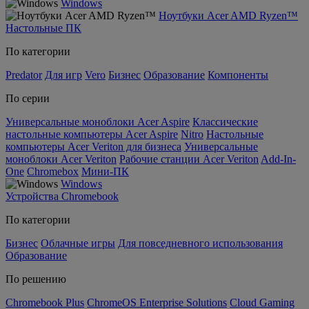
Windows
Ноутбуки Acer AMD Ryzen™
Настольные ПК
По категории
Predator
Для игр
Vero
Бизнес
Образование
Компоненты
По серии
Универсальные моноблоки Acer Aspire
Классические
настольные компьютеры Acer Aspire
Nitro
Настольные
компьютеры Acer Veriton для бизнеса
Универсальные
моноблоки Acer Veriton
Рабочие станции Acer Veriton
Add-In-
One
Chromebox
Мини-ПК
Windows
Устройства Chromebook
По категории
Бизнес
Облачные игры
Для повседневного использования
Образование
По решению
Chromebook Plus
ChromeOS Enterprise Solutions
Cloud Gaming