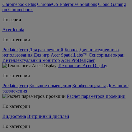
Chromebook Plus
ChromeOS Enterprise Solutions
Cloud Gaming
on Chromebook
По серии
Acer Iconia
По категории
Predator
Vero
Для развлечений
Бизнес
Для повседневного
использования
Для игр
Acer SpatialLabs™
Сенсорный экран
Интеллектуальный монитор
Acer ProDesigner
Технология Acer Display
По категории
Predator
Vero
Большие помещения
Конференц-залы
Домашние
развлечения
Расчет параметров проекции
По категории
Видеостена
Витринный дисплей
По категории