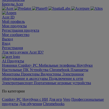
Бренды Acer
Acer ID
Мой профиль
Мои продукты
Регистрация продукта
Мое сообщество
Выход
Вход
Регистрация
Для чего нужен Acer ID?
AI
Продукты
Новинки
Copilot+ PC
Мобильные телефоны
Ноутбуки
Настольные ПК
Устройства Chromebook
Планшеты
Мониторы
Проекторы
Видеостены
Электронное
оборудование и аксессуары
Подключение к сети
Электротранспорт
Портативные игровые устройства
По категории
Copilot+ PC
Ноутбуки с ИИ
Для игр
Vero
Профессиональные
продукты
Для обучения
Chromebooks