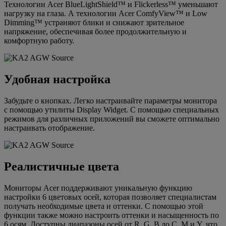
Технологии Acer BlueLightShield™ и Flickerless™ уменьшают
нагрузку на глаза. А технологии Acer ComfyView™ и Low
Dimming™ устраняют блики и снижают зрительное
напряжение, обеспечивая более продолжительную и
комфортную работу.
Удобная настройка
Забудьте о кнопках. Легко настраивайте параметры монитора
с помощью утилиты Display Widget. С помощью специальных
режимов для различных приложений вы сможете оптимально
настраивать отображение.
Реалистичные цвета
Мониторы Acer поддерживают уникальную функцию
настройки 6 цветовых осей, которая позволяет специалистам
получать необходимые цвета и оттенки. С помощью этой
функции также можно настроить оттенки и насыщенность по
6 осям. Доступны диапазоны осей от R, G, B до C, M и Y, что