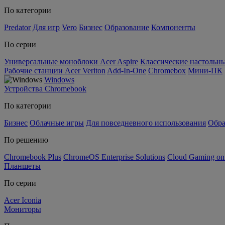
По категории
Predator
Для игр
Vero
Бизнес
Образование
Компоненты
По серии
Универсальные моноблоки Acer Aspire
Классические настольны
Рабочие станции Acer Veriton
Add-In-One
Chromebox
Мини-ПК
Windows
Устройства Chromebook
По категории
Бизнес
Облачные игры
Для повседневного использования
Обра
По решению
Chromebook Plus
ChromeOS Enterprise Solutions
Cloud Gaming o
Планшеты
По серии
Acer Iconia
Мониторы