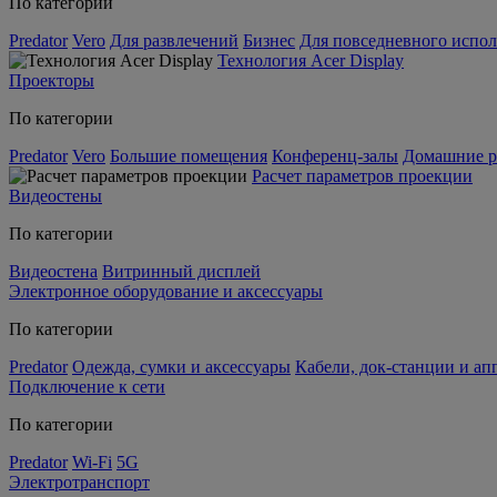
По категории
Predator
Vero
Для развлечений
Бизнес
Для повседневного испол
Технология Acer Display
Проекторы
По категории
Predator
Vero
Большие помещения
Конференц-залы
Домашние р
Расчет параметров проекции
Видеостены
По категории
Видеостена
Витринный дисплей
Электронное оборудование и аксессуары
По категории
Predator
Одежда, сумки и аксессуары
Кабели, док-станции и а
Подключение к сети
По категории
Predator
Wi-Fi
5G
Электротранспорт