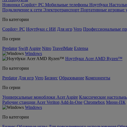
Новинки
Copilot+ PC
Мобильные телефоны
Ноутбуки
Настоль
Подключение к сети
Электротранспорт
Портативные игровые 
По категории
Copilot+ PC
Ноутбуки с ИИ
Для игр
Vero
Профессиональные п
По серии
Predator
Swift
Aspire
Nitro
TravelMate
Extensa
Windows
Ноутбуки Acer AMD Ryzen™
По категории
Predator
Для игр
Vero
Бизнес
Образование
Компоненты
По серии
Универсальные моноблоки Acer Aspire
Классические настольны
Рабочие станции Acer Veriton
Add-In-One
Chromebox
Мини-ПК
Windows
По категории
Бизнес
Облачные игры
Для повседневного использования
Обра