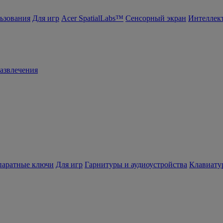
ьзования
Для игр
Acer SpatialLabs™
Сенсорный экран
Интеллек
азвлечения
ппаратные ключи
Для игр
Гарнитуры и аудиоустройства
Клавиату