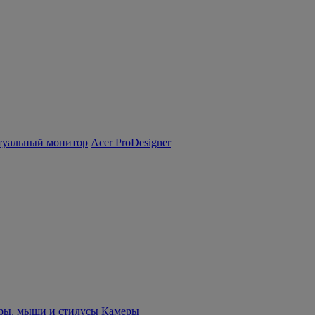
туальный монитор
Acer ProDesigner
ры, мыши и стилусы
Камеры