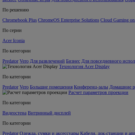
По решению
Chromebook Plus
ChromeOS Enterprise Solutions
Cloud Gaming o
По серии
Acer Iconia
По категории
Predator
Vero
Для развлечений
Бизнес
Для повседневного испол
Технология Acer Display
По категории
Predator
Vero
Большие помещения
Конференц-залы
Домашние р
Расчет параметров проекции
По категории
Видеостена
Витринный дисплей
По категории
Predator
Одежда, сумки и аксессуары
Кабели, док-станции и а