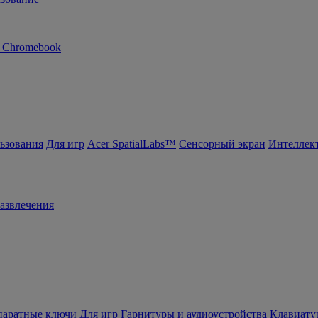
n Chromebook
ьзования
Для игр
Acer SpatialLabs™
Сенсорный экран
Интеллек
азвлечения
ппаратные ключи
Для игр
Гарнитуры и аудиоустройства
Клавиату