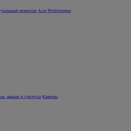
туальный монитор
Acer ProDesigner
ры, мыши и стилусы
Камеры