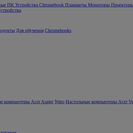
ные ПК
Устройства Chromebook
Планшеты
Мониторы
Проектор
устройства
родукты
Для обучения
Chromebooks
е компьютеры Acer Aspire
Nitro
Настольные компьютеры Acer Ver
зование