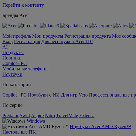
Перейти к контенту
Бренды Acer
Мой профиль
Мои продукты
Регистрация продукта
Мое сообщ
Вход
Регистрация
Для чего нужен Acer ID?
AI
Продукты
Новинки
Copilot+ PC
Мобильные телефоны
Ноутбуки
По категории
Copilot+ PC
Ноутбуки с ИИ
Для игр
Vero
Профессиональные п
По серии
Predator
Swift
Aspire
Nitro
TravelMate
Extensa
Windows
Ноутбуки Acer AMD Ryzen™
Настольные ПК