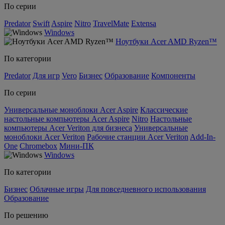
По серии
Predator
Swift
Aspire
Nitro
TravelMate
Extensa
Windows
Ноутбуки Acer AMD Ryzen™
По категории
Predator
Для игр
Vero
Бизнес
Образование
Компоненты
По серии
Универсальные моноблоки Acer Aspire
Классические
настольные компьютеры Acer Aspire
Nitro
Настольные
компьютеры Acer Veriton для бизнеса
Универсальные
моноблоки Acer Veriton
Рабочие станции Acer Veriton
Add-In-
One
Chromebox
Мини-ПК
Windows
По категории
Бизнес
Облачные игры
Для повседневного использования
Образование
По решению