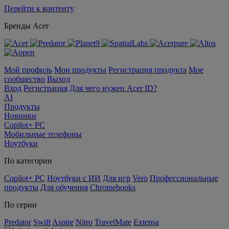
Перейти к контенту
Бренды Acer
Мой профиль
Мои продукты
Регистрация продукта
Мое
сообщество
Выход
Вход
Регистрация
Для чего нужен Acer ID?
AI
Продукты
Новинки
Copilot+ PC
Мобильные телефоны
Ноутбуки
По категории
Copilot+ PC
Ноутбуки с ИИ
Для игр
Vero
Профессиональные
продукты
Для обучения
Chromebooks
По серии
Predator
Swift
Aspire
Nitro
TravelMate
Extensa