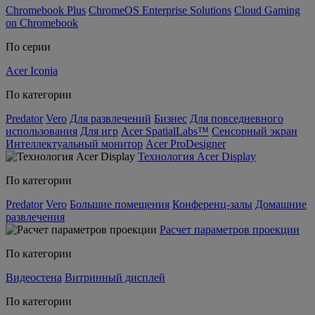
Chromebook Plus
ChromeOS Enterprise Solutions
Cloud Gaming
on Chromebook
По серии
Acer Iconia
По категории
Predator
Vero
Для развлечений
Бизнес
Для повседневного
использования
Для игр
Acer SpatialLabs™
Сенсорный экран
Интеллектуальный монитор
Acer ProDesigner
Технология Acer Display
По категории
Predator
Vero
Большие помещения
Конференц-залы
Домашние
развлечения
Расчет параметров проекции
По категории
Видеостена
Витринный дисплей
По категории