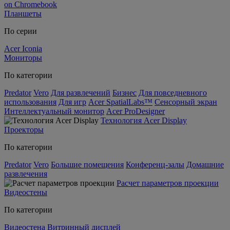
on Chromebook
Планшеты
По серии
Acer Iconia
Мониторы
По категории
Predator
Vero
Для развлечений
Бизнес
Для повседневного
использования
Для игр
Acer SpatialLabs™
Сенсорный экран
Интеллектуальный монитор
Acer ProDesigner
Технология Acer Display
Проекторы
По категории
Predator
Vero
Большие помещения
Конференц-залы
Домашние
развлечения
Расчет параметров проекции
Видеостены
По категории
Видеостена
Витринный дисплей