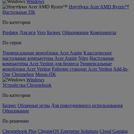
Windows
Ноутбуки Acer AMD Ryzen™
Настольные ПК
По категории
Predator
Для игр
Vero
Бизнес
Образование
Компоненты
По серии
Универсальные моноблоки Acer Aspire
Классические
настольные компьютеры Acer Aspire
Nitro
Настольные
компьютеры Acer Veriton для бизнеса
Универсальные
моноблоки Acer Veriton
Рабочие станции Acer Veriton
Add-In-
One
Chromebox
Мини-ПК
Windows
Устройства Chromebook
По категории
Бизнес
Облачные игры
Для повседневного использования
Образование
По решению
Chromebook Plus
ChromeOS Enterprise Solutions
Cloud Gaming