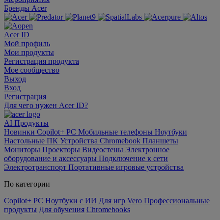
Бренды Acer
Acer ID
Мой профиль
Мои продукты
Регистрация продукта
Мое сообщество
Выход
Вход
Регистрация
Для чего нужен Acer ID?
AI
Продукты
Новинки
Copilot+ PC
Мобильные телефоны
Ноутбуки
Настольные ПК
Устройства Chromebook
Планшеты
Мониторы
Проекторы
Видеостены
Электронное
оборудование и аксессуары
Подключение к сети
Электротранспорт
Портативные игровые устройства
По категории
Copilot+ PC
Ноутбуки с ИИ
Для игр
Vero
Профессиональные
продукты
Для обучения
Chromebooks