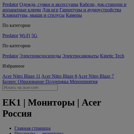
Predator
Одежда, сумки и аксессуары
Кабели, док-станции и
аппаратные ключи
Для игр
Гарнитуры и аудиоустройства
Клавиатуры, мыши и стилусы
Камеры
По категории
Predator
Wi-Fi
5G
По категории
Predator
Электровелосипеды
Электросамокаты
Kinetic Tech
Избранное
Acer Nitro Blaze 11
Acer Nitro Blaze 8
Acer Nitro Blaze 7
Бизнес
Образование
Поддержка
Мероприятия
EK1 | Мониторы | Acer
Россия
Главная страница
Продукты — мониторы