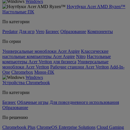
Windows
Ноутбуки Acer AMD Ryzen™
Настольные ПК
По категории
Predator
Для игр
Vero
Бизнес
Образование
Компоненты
По серии
Универсальные моноблоки Acer Aspire
Классические
настольные компьютеры Acer Aspire
Nitro
Настольные
компьютеры Acer Veriton для бизнеса
Универсальные
моноблоки Acer Veriton
Рабочие станции Acer Veriton
Add-In-
One
Chromebox
Мини-ПК
Windows
Устройства Chromebook
По категории
Бизнес
Облачные игры
Для повседневного использования
Образование
По решению
Chromebook Plus
ChromeOS Enterprise Solutions
Cloud Gaming