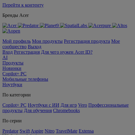
Перейти к контенту
Бренды Acer
Мой профиль
Мои продукты
Регистрация продукта
Мое
сообщество
Выход
Вход
Регистрация
Для чего нужен Acer ID?
AI
Продукты
Новинки
Copilot+ PC
Мобильные телефоны
Ноутбуки
По категории
Copilot+ PC
Ноутбуки с ИИ
Для игр
Vero
Профессиональные
продукты
Для обучения
Chromebooks
По серии
Predator
Swift
Aspire
Nitro
TravelMate
Extensa