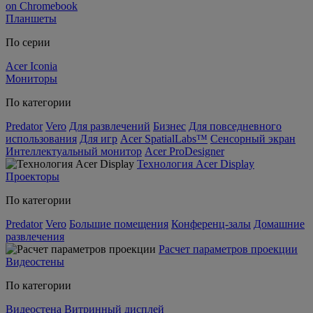
on Chromebook
Планшеты
По серии
Acer Iconia
Мониторы
По категории
Predator
Vero
Для развлечений
Бизнес
Для повседневного
использования
Для игр
Acer SpatialLabs™
Сенсорный экран
Интеллектуальный монитор
Acer ProDesigner
Технология Acer Display
Проекторы
По категории
Predator
Vero
Большие помещения
Конференц-залы
Домашние
развлечения
Расчет параметров проекции
Видеостены
По категории
Видеостена
Витринный дисплей