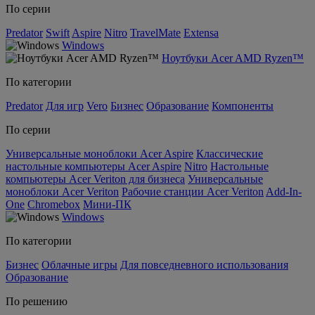
По серии
Predator
Swift
Aspire
Nitro
TravelMate
Extensa
Windows
Ноутбуки Acer AMD Ryzen™
По категории
Predator
Для игр
Vero
Бизнес
Образование
Компоненты
По серии
Универсальные моноблоки Acer Aspire
Классические
настольные компьютеры Acer Aspire
Nitro
Настольные
компьютеры Acer Veriton для бизнеса
Универсальные
моноблоки Acer Veriton
Рабочие станции Acer Veriton
Add-In-
One
Chromebox
Мини-ПК
Windows
По категории
Бизнес
Облачные игры
Для повседневного использования
Образование
По решению