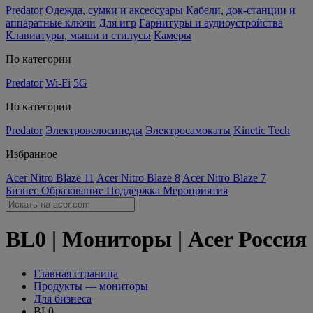
Predator
Одежда, сумки и аксессуары
Кабели, док-станции и
аппаратные ключи
Для игр
Гарнитуры и аудиоустройства
Клавиатуры, мыши и стилусы
Камеры
По категории
Predator
Wi-Fi
5G
По категории
Predator
Электровелосипеды
Электросамокаты
Kinetic Tech
Избранное
Acer Nitro Blaze 11
Acer Nitro Blaze 8
Acer Nitro Blaze 7
Бизнес
Образование
Поддержка
Мероприятия
BL0 | Мониторы | Acer Россия
Главная страница
Продукты — мониторы
Для бизнеса
BL0