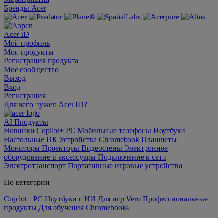
Бренды Acer
Acer ID
Мой профиль
Мои продукты
Регистрация продукта
Мое сообщество
Выход
Вход
Регистрация
Для чего нужен Acer ID?
AI
Продукты
Новинки
Copilot+ PC
Мобильные телефоны
Ноутбуки
Настольные ПК
Устройства Chromebook
Планшеты
Мониторы
Проекторы
Видеостены
Электронное
оборудование и аксессуары
Подключение к сети
Электротранспорт
Портативные игровые устройства
По категории
Copilot+ PC
Ноутбуки с ИИ
Для игр
Vero
Профессиональные
продукты
Для обучения
Chromebooks