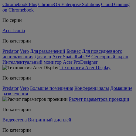
Chromebook Plus
ChromeOS Enterprise Solutions
Cloud Gaming
on Chromebook
По серии
Acer Iconia
По категории
Predator
Vero
Для развлечений
Бизнес
Для повседневного
использования
Для игр
Acer SpatialLabs™
Сенсорный экран
Интеллектуальный монитор
Acer ProDesigner
Технология Acer Display
По категории
Predator
Vero
Большие помещения
Конференц-залы
Домашние
развлечения
Расчет параметров проекции
По категории
Видеостена
Витринный дисплей
По категории