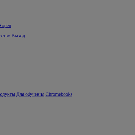
ество
Выход
родукты
Для обучения
Chromebooks