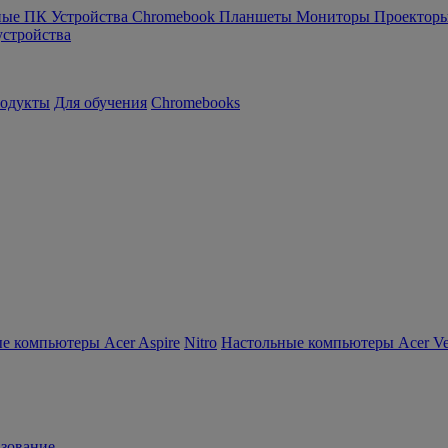
ные ПК
Устройства Chromebook
Планшеты
Мониторы
Проектор
устройства
родукты
Для обучения
Chromebooks
е компьютеры Acer Aspire
Nitro
Настольные компьютеры Acer Ver
зование