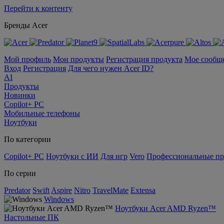
Перейти к контенту
Бренды Acer
Мой профиль
Мои продукты
Регистрация продукта
Мое сообщ
Вход
Регистрация
Для чего нужен Acer ID?
AI
Продукты
Новинки
Copilot+ PC
Мобильные телефоны
Ноутбуки
По категории
Copilot+ PC
Ноутбуки с ИИ
Для игр
Vero
Профессиональные п
По серии
Predator
Swift
Aspire
Nitro
TravelMate
Extensa
Windows
Ноутбуки Acer AMD Ryzen™
Настольные ПК