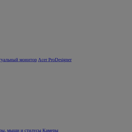
туальный монитор
Acer ProDesigner
ры, мыши и стилусы
Камеры