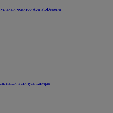
туальный монитор
Acer ProDesigner
ры, мыши и стилусы
Камеры