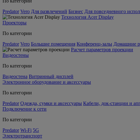
По категории
Predator
Vero
Для развлечений
Бизнес
Для повседневного испол
Технология Acer Display
Проекторы
По категории
Predator
Vero
Большие помещения
Конференц-залы
Домашние р
Расчет параметров проекции
Видеостены
По категории
Видеостена
Витринный дисплей
Электронное оборудование и аксессуары
По категории
Predator
Одежда, сумки и аксессуары
Кабели, док-станции и а
Подключение к сети
По категории
Predator
Wi-Fi
5G
Электротранспорт