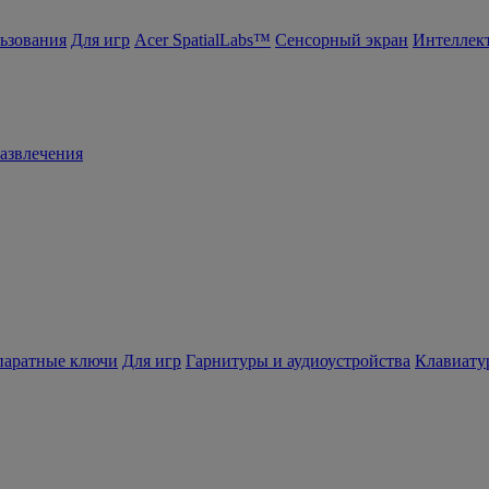
ьзования
Для игр
Acer SpatialLabs™
Сенсорный экран
Интеллек
азвлечения
ппаратные ключи
Для игр
Гарнитуры и аудиоустройства
Клавиату