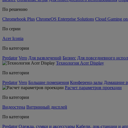
По решению
Chromebook Plus
ChromeOS Enterprise Solutions
Cloud Gaming o
По серии
Acer Iconia
По категории
Predator
Vero
Для развлечений
Бизнес
Для повседневного испол
Технология Acer Display
По категории
Predator
Vero
Большие помещения
Конференц-залы
Домашние р
Расчет параметров проекции
По категории
Видеостена
Витринный дисплей
По категории
Predator
Одежда, сумки и аксессуары
Кабели, док-станции и а