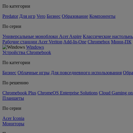
По категории
Predator
Для игр
Vero
Бизнес
Образование
Компоненты
По серии
Универсальные моноблоки Acer Aspire
Классические настольны
Рабочие станции Acer Veriton
Add-In-One
Chromebox
Мини-ПК
Windows
Устройства Chromebook
По категории
Бизнес
Облачные игры
Для повседневного использования
Обра
По решению
Chromebook Plus
ChromeOS Enterprise Solutions
Cloud Gaming o
Планшеты
По серии
Acer Iconia
Мониторы