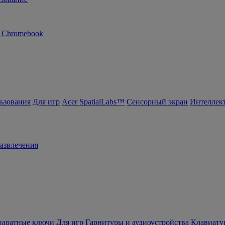
n Chromebook
ьзования
Для игр
Acer SpatialLabs™
Сенсорный экран
Интеллек
азвлечения
ппаратные ключи
Для игр
Гарнитуры и аудиоустройства
Клавиату