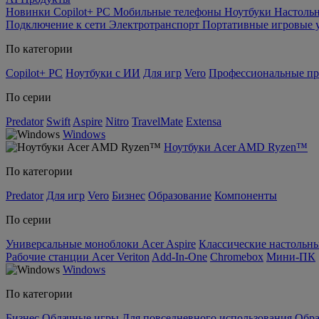
Новинки
Copilot+ PC
Мобильные телефоны
Ноутбуки
Настоль
Подключение к сети
Электротранспорт
Портативные игровые 
По категории
Copilot+ PC
Ноутбуки с ИИ
Для игр
Vero
Профессиональные п
По серии
Predator
Swift
Aspire
Nitro
TravelMate
Extensa
Windows
Ноутбуки Acer AMD Ryzen™
По категории
Predator
Для игр
Vero
Бизнес
Образование
Компоненты
По серии
Универсальные моноблоки Acer Aspire
Классические настольны
Рабочие станции Acer Veriton
Add-In-One
Chromebox
Мини-ПК
Windows
По категории
Бизнес
Облачные игры
Для повседневного использования
Обра