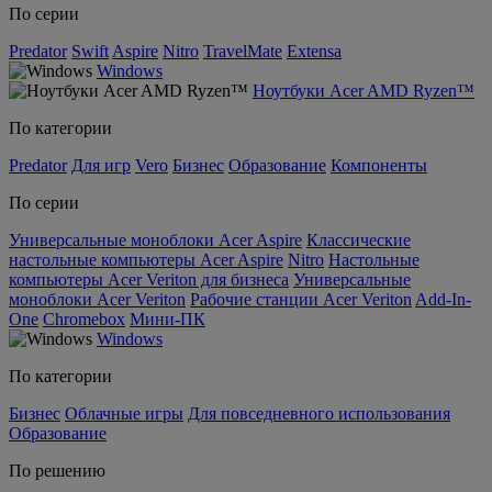
По серии
Predator
Swift
Aspire
Nitro
TravelMate
Extensa
Windows
Ноутбуки Acer AMD Ryzen™
По категории
Predator
Для игр
Vero
Бизнес
Образование
Компоненты
По серии
Универсальные моноблоки Acer Aspire
Классические
настольные компьютеры Acer Aspire
Nitro
Настольные
компьютеры Acer Veriton для бизнеса
Универсальные
моноблоки Acer Veriton
Рабочие станции Acer Veriton
Add-In-
One
Chromebox
Мини-ПК
Windows
По категории
Бизнес
Облачные игры
Для повседневного использования
Образование
По решению