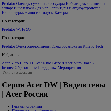
Predator
Одежда, сумки и аксессуары
Кабели, док-станции и
аппаратные ключи
Для игр
Гарнитуры и аудиоустройства
Клавиатуры, мыши и стилусы
Камеры
По категории
Predator
Wi-Fi
5G
По категории
Predator
Электровелосипеды
Электросамокаты
Kinetic Tech
Избранное
Acer Nitro Blaze 11
Acer Nitro Blaze 8
Acer Nitro Blaze 7
Бизнес
Образование
Поддержка
Мероприятия
Серия Acer DW | Видеостены
| Acer Россия
Главная страница
Продукты — цифровые панели