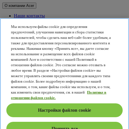
О компании Acer
Наши контакты
Связь с инвесторами
Для прессы
Мы используем файлы cookie для определения
Награды
предпочтений, улучшения навигации и сбора статистики
Мероприятия
пользователей, чтобы сделать наш веб-сайт более удобным, а
также для предоставления персонализированного контента и
Принципы устойчивого развития
рекламы. Нажимая кнопку «Принять все», вы даете согласие
на использование и размещение всех файлов cookie
Принципы устойчивого развития
компанией Acer в соответствии с нашей Политикой в
отношении файлов cookie. Это согласие можно отозвать в
Корпоративная социальная ответственность
любое время. В разделе «Настройки файлов cookie» вы
Углеродный след от продуктов
можете управлять своими предпочтениями для каждого типа
Project Humanity
файлов cookie. Более подробную информацию о нашей
Earthion
компании, о том, какие файлы cookie мы используем, и о том,
Политика конфиденциальности
как изменить свои предпочтения, см. в нашей
Политике в
Политика в отношении файлов cookie
отношении файлов cookie.
Правовое уведомление
Дополнительная юридическая информация
Настройки файлов cookie
Политика специальных возможностей
Настройки файлов cookie
Россия - Русский
Принять все