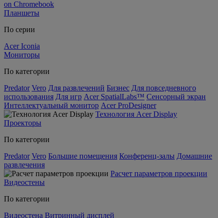
on Chromebook
Планшеты
По серии
Acer Iconia
Мониторы
По категории
Predator
Vero
Для развлечений
Бизнес
Для повседневного
использования
Для игр
Acer SpatialLabs™
Сенсорный экран
Интеллектуальный монитор
Acer ProDesigner
Технология Acer Display
Проекторы
По категории
Predator
Vero
Большие помещения
Конференц-залы
Домашние
развлечения
Расчет параметров проекции
Видеостены
По категории
Видеостена
Витринный дисплей