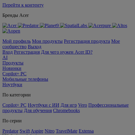
Перейти к контенту
Бренды Acer
Мой профиль
Мои продукты
Регистрация продукта
Мое
сообщество
Выход
Вход
Регистрация
Для чего нужен Acer ID?
AI
Продукты
Новинки
Copilot+ PC
Мобильные телефоны
Ноутбуки
По категории
Copilot+ PC
Ноутбуки с ИИ
Для игр
Vero
Профессиональные
продукты
Для обучения
Chromebooks
По серии
Predator
Swift
Aspire
Nitro
TravelMate
Extensa