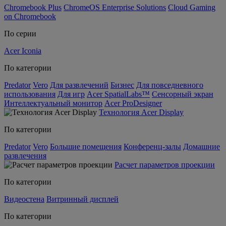
Chromebook Plus
ChromeOS Enterprise Solutions
Cloud Gaming
on Chromebook
По серии
Acer Iconia
По категории
Predator
Vero
Для развлечений
Бизнес
Для повседневного
использования
Для игр
Acer SpatialLabs™
Сенсорный экран
Интеллектуальный монитор
Acer ProDesigner
Технология Acer Display
По категории
Predator
Vero
Большие помещения
Конференц-залы
Домашние
развлечения
Расчет параметров проекции
По категории
Видеостена
Витринный дисплей
По категории