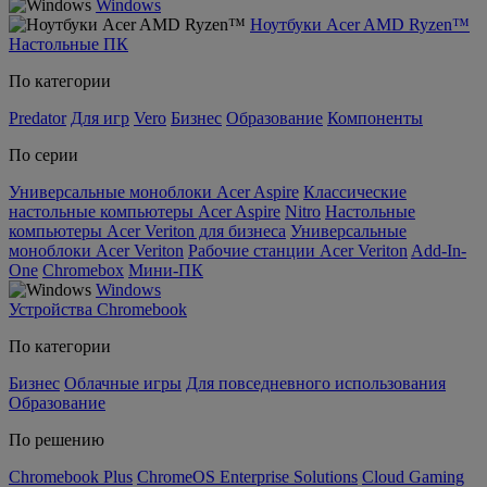
Windows
Ноутбуки Acer AMD Ryzen™
Настольные ПК
По категории
Predator
Для игр
Vero
Бизнес
Образование
Компоненты
По серии
Универсальные моноблоки Acer Aspire
Классические
настольные компьютеры Acer Aspire
Nitro
Настольные
компьютеры Acer Veriton для бизнеса
Универсальные
моноблоки Acer Veriton
Рабочие станции Acer Veriton
Add-In-
One
Chromebox
Мини-ПК
Windows
Устройства Chromebook
По категории
Бизнес
Облачные игры
Для повседневного использования
Образование
По решению
Chromebook Plus
ChromeOS Enterprise Solutions
Cloud Gaming