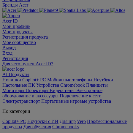
Бренды Acer
Acer ID
Мой профиль
Мои продукты
Регистрация продукта
Мое сообщество
Выход
Вход
Регистрация
Для чего нужен Acer ID?
AI
Продукты
Новинки
Copilot+ PC
Мобильные телефоны
Ноутбуки
Настольные ПК
Устройства Chromebook
Планшеты
Мониторы
Проекторы
Видеостены
Электронное
оборудование и аксессуары
Подключение к сети
Электротранспорт
Портативные игровые устройства
По категории
Copilot+ PC
Ноутбуки с ИИ
Для игр
Vero
Профессиональные
продукты
Для обучения
Chromebooks