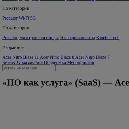
По категории
Predator
Wi-Fi
5G
По категории
Predator
Электровелосипеды
Электросамокаты
Kinetic Tech
Избранное
Acer Nitro Blaze 11
Acer Nitro Blaze 8
Acer Nitro Blaze 7
Бизнес
Образование
Поддержка
Мероприятия
«ПО как услуга» (SaaS) — Acer 