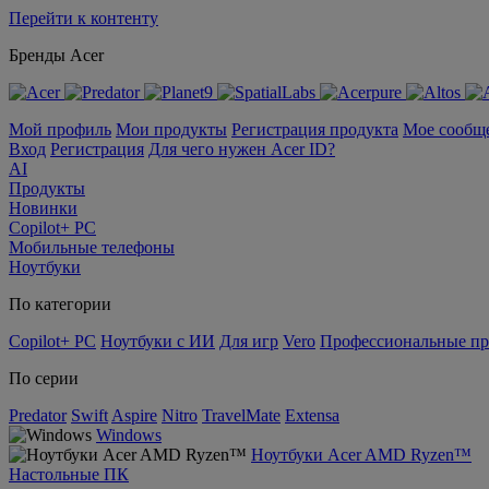
Перейти к контенту
Бренды Acer
Мой профиль
Мои продукты
Регистрация продукта
Мое сообщ
Вход
Регистрация
Для чего нужен Acer ID?
AI
Продукты
Новинки
Copilot+ PC
Мобильные телефоны
Ноутбуки
По категории
Copilot+ PC
Ноутбуки с ИИ
Для игр
Vero
Профессиональные п
По серии
Predator
Swift
Aspire
Nitro
TravelMate
Extensa
Windows
Ноутбуки Acer AMD Ryzen™
Настольные ПК