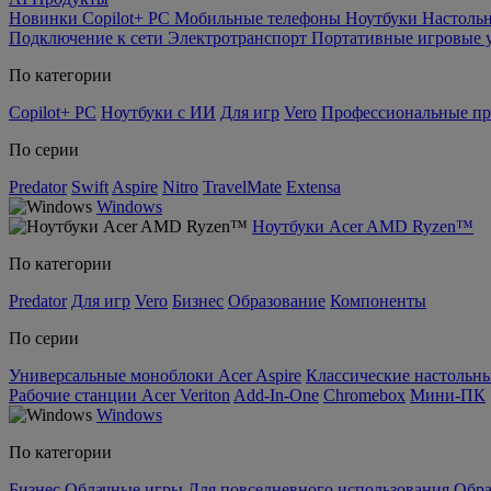
Новинки
Copilot+ PC
Мобильные телефоны
Ноутбуки
Настоль
Подключение к сети
Электротранспорт
Портативные игровые 
По категории
Copilot+ PC
Ноутбуки с ИИ
Для игр
Vero
Профессиональные п
По серии
Predator
Swift
Aspire
Nitro
TravelMate
Extensa
Windows
Ноутбуки Acer AMD Ryzen™
По категории
Predator
Для игр
Vero
Бизнес
Образование
Компоненты
По серии
Универсальные моноблоки Acer Aspire
Классические настольны
Рабочие станции Acer Veriton
Add-In-One
Chromebox
Мини-ПК
Windows
По категории
Бизнес
Облачные игры
Для повседневного использования
Обра