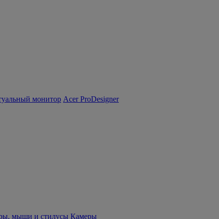
туальный монитор
Acer ProDesigner
ры, мыши и стилусы
Камеры