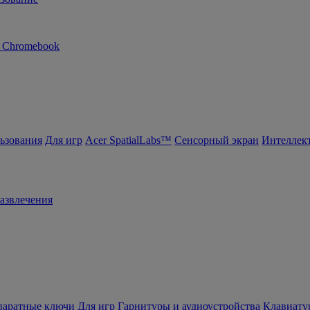
n Chromebook
ьзования
Для игр
Acer SpatialLabs™
Сенсорный экран
Интеллек
азвлечения
ппаратные ключи
Для игр
Гарнитуры и аудиоустройства
Клавиату