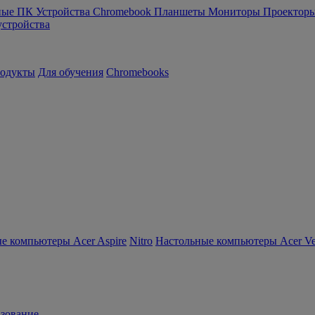
ные ПК
Устройства Chromebook
Планшеты
Мониторы
Проектор
устройства
родукты
Для обучения
Chromebooks
е компьютеры Acer Aspire
Nitro
Настольные компьютеры Acer Ver
зование