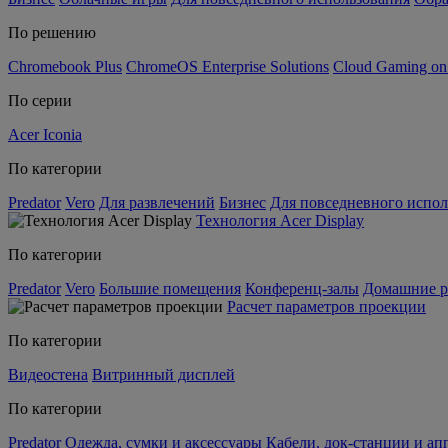
По решению
Chromebook Plus
ChromeOS Enterprise Solutions
Cloud Gaming o
По серии
Acer Iconia
По категории
Predator
Vero
Для развлечений
Бизнес
Для повседневного испол
Технология Acer Display
По категории
Predator
Vero
Большие помещения
Конференц-залы
Домашние р
Расчет параметров проекции
По категории
Видеостена
Витринный дисплей
По категории
Predator
Одежда, сумки и аксессуары
Кабели, док-станции и а