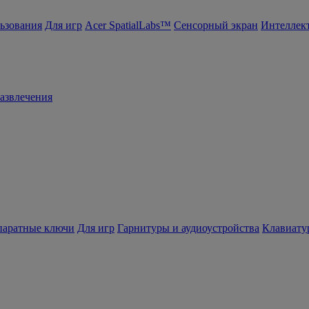
ьзования
Для игр
Acer SpatialLabs™
Сенсорный экран
Интеллек
азвлечения
ппаратные ключи
Для игр
Гарнитуры и аудиоустройства
Клавиату