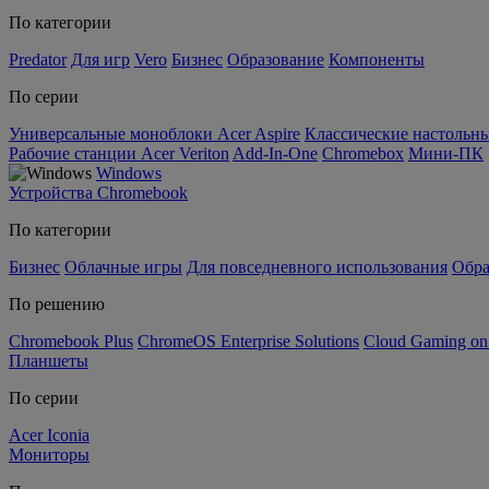
По категории
Predator
Для игр
Vero
Бизнес
Образование
Компоненты
По серии
Универсальные моноблоки Acer Aspire
Классические настольны
Рабочие станции Acer Veriton
Add-In-One
Chromebox
Мини-ПК
Windows
Устройства Chromebook
По категории
Бизнес
Облачные игры
Для повседневного использования
Обра
По решению
Chromebook Plus
ChromeOS Enterprise Solutions
Cloud Gaming o
Планшеты
По серии
Acer Iconia
Мониторы