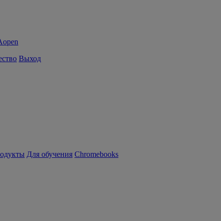
ество
Выход
родукты
Для обучения
Chromebooks