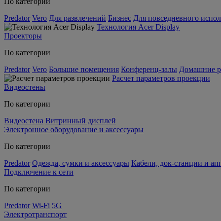
По категории
Predator
Vero
Для развлечений
Бизнес
Для повседневного испол
Технология Acer Display
Проекторы
По категории
Predator
Vero
Большие помещения
Конференц-залы
Домашние р
Расчет параметров проекции
Видеостены
По категории
Видеостена
Витринный дисплей
Электронное оборудование и аксессуары
По категории
Predator
Одежда, сумки и аксессуары
Кабели, док-станции и а
Подключение к сети
По категории
Predator
Wi-Fi
5G
Электротранспорт