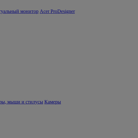
туальный монитор
Acer ProDesigner
ры, мыши и стилусы
Камеры