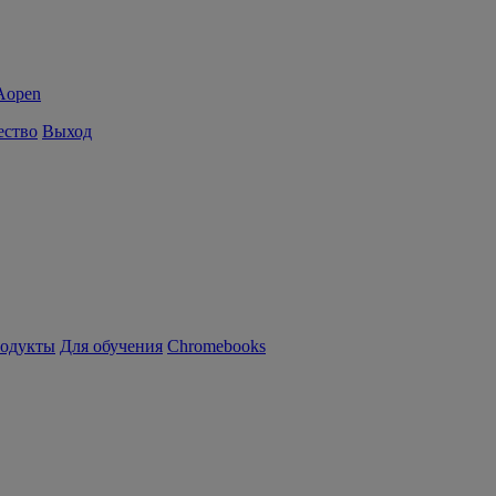
ество
Выход
родукты
Для обучения
Chromebooks