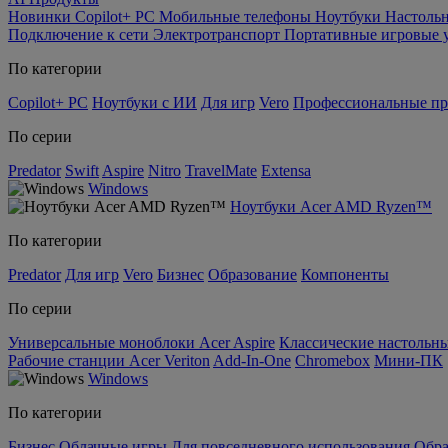
Новинки
Copilot+ PC
Мобильные телефоны
Ноутбуки
Настоль
Подключение к сети
Электротранспорт
Портативные игровые 
По категории
Copilot+ PC
Ноутбуки с ИИ
Для игр
Vero
Профессиональные п
По серии
Predator
Swift
Aspire
Nitro
TravelMate
Extensa
Windows
Ноутбуки Acer AMD Ryzen™
По категории
Predator
Для игр
Vero
Бизнес
Образование
Компоненты
По серии
Универсальные моноблоки Acer Aspire
Классические настольны
Рабочие станции Acer Veriton
Add-In-One
Chromebox
Мини-ПК
Windows
По категории
Бизнес
Облачные игры
Для повседневного использования
Обра