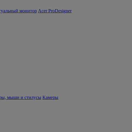
туальный монитор
Acer ProDesigner
ры, мыши и стилусы
Камеры