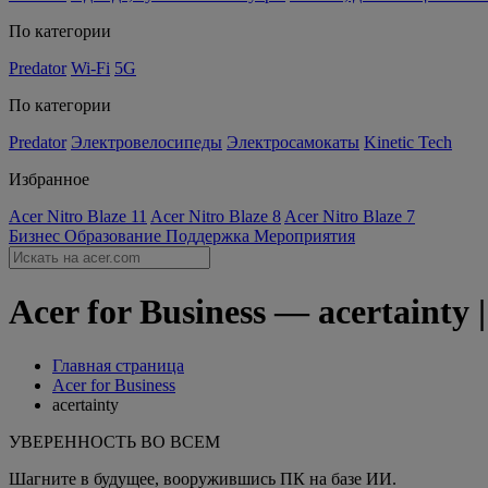
По категории
Predator
Wi-Fi
5G
По категории
Predator
Электровелосипеды
Электросамокаты
Kinetic Tech
Избранное
Acer Nitro Blaze 11
Acer Nitro Blaze 8
Acer Nitro Blaze 7
Бизнес
Образование
Поддержка
Мероприятия
Acer for Business — acertainty 
Главная страница
Acer for Business
acertainty
УВЕРЕННОСТЬ ВО ВСЕМ
Шагните в будущее, вооружившись ПК на базе ИИ.