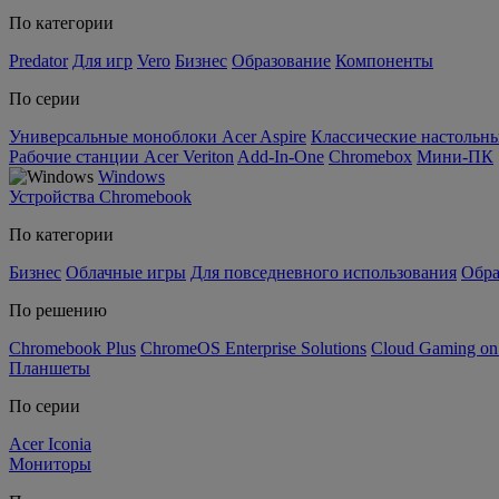
По категории
Predator
Для игр
Vero
Бизнес
Образование
Компоненты
По серии
Универсальные моноблоки Acer Aspire
Классические настольны
Рабочие станции Acer Veriton
Add-In-One
Chromebox
Мини-ПК
Windows
Устройства Chromebook
По категории
Бизнес
Облачные игры
Для повседневного использования
Обра
По решению
Chromebook Plus
ChromeOS Enterprise Solutions
Cloud Gaming o
Планшеты
По серии
Acer Iconia
Мониторы