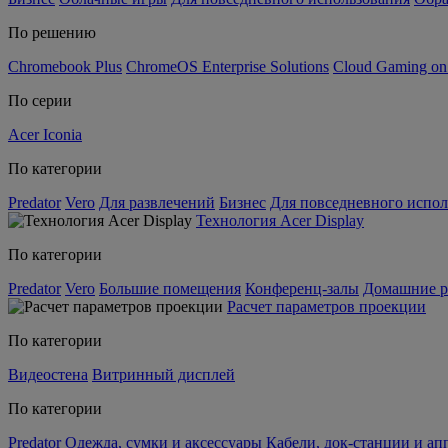
По решению
Chromebook Plus
ChromeOS Enterprise Solutions
Cloud Gaming o
По серии
Acer Iconia
По категории
Predator
Vero
Для развлечений
Бизнес
Для повседневного испол
Технология Acer Display
По категории
Predator
Vero
Большие помещения
Конференц-залы
Домашние р
Расчет параметров проекции
По категории
Видеостена
Витринный дисплей
По категории
Predator
Одежда, сумки и аксессуары
Кабели, док-станции и а