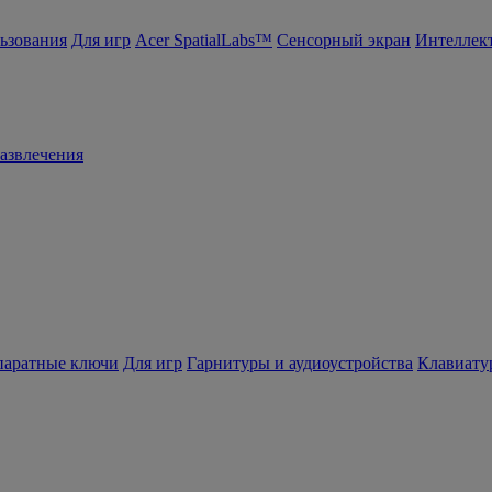
ьзования
Для игр
Acer SpatialLabs™
Сенсорный экран
Интеллек
азвлечения
ппаратные ключи
Для игр
Гарнитуры и аудиоустройства
Клавиату