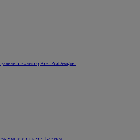
туальный монитор
Acer ProDesigner
ры, мыши и стилусы
Камеры