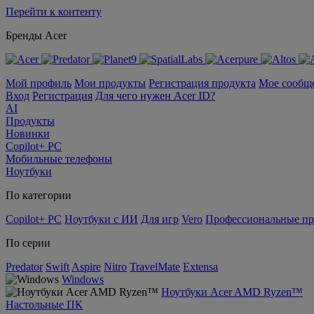
Перейти к контенту
Бренды Acer
Мой профиль
Мои продукты
Регистрация продукта
Мое сообщ
Вход
Регистрация
Для чего нужен Acer ID?
AI
Продукты
Новинки
Copilot+ PC
Мобильные телефоны
Ноутбуки
По категории
Copilot+ PC
Ноутбуки с ИИ
Для игр
Vero
Профессиональные п
По серии
Predator
Swift
Aspire
Nitro
TravelMate
Extensa
Windows
Ноутбуки Acer AMD Ryzen™
Настольные ПК