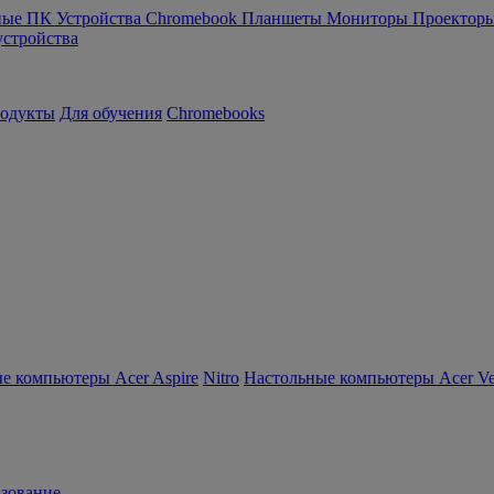
ные ПК
Устройства Chromebook
Планшеты
Мониторы
Проектор
устройства
родукты
Для обучения
Chromebooks
е компьютеры Acer Aspire
Nitro
Настольные компьютеры Acer Ver
зование