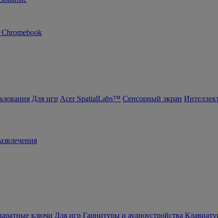
n Chromebook
ьзования
Для игр
Acer SpatialLabs™
Сенсорный экран
Интеллек
азвлечения
ппаратные ключи
Для игр
Гарнитуры и аудиоустройства
Клавиату