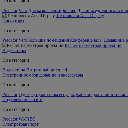
По категории
Predator
Vero
Для развлечений
Бизнес
Для повседневного испол
Технология Acer Display
Проекторы
По категории
Predator
Vero
Большие помещения
Конференц-залы
Домашние р
Расчет параметров проекции
Видеостены
По категории
Видеостена
Витринный дисплей
Электронное оборудование и аксессуары
По категории
Predator
Одежда, сумки и аксессуары
Кабели, док-станции и а
Подключение к сети
По категории
Predator
Wi-Fi
5G
Электротранспорт