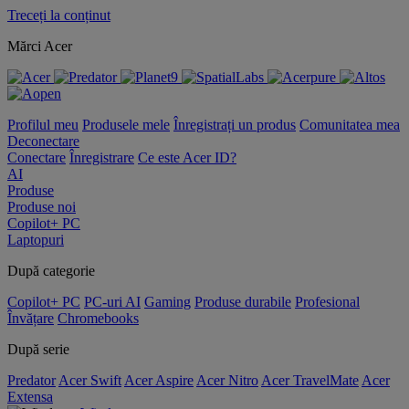
Treceți la conținut
Mărci Acer
Profilul meu
Produsele mele
Înregistrați un produs
Comunitatea mea
Deconectare
Conectare
Înregistrare
Ce este Acer ID?
AI
Produse
Produse noi
Copilot+ PC
Laptopuri
După categorie
Copilot+ PC
PC-uri AI
Gaming
Produse durabile
Profesional
Învățare
Chromebooks
După serie
Predator
Acer Swift
Acer Aspire
Acer Nitro
Acer TravelMate
Acer
Extensa