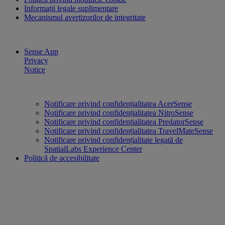
Informații legale suplimentare
Mecanismul avertizorilor de integritate
Sense App
Privacy
Notice
Notificare privind confidențialitatea AcerSense
Notificare privind confidențialitatea NitroSense
Notificare privind confidențialitatea PredatorSense
Notificare privind confidențialitatea TravelMateSense
Notificare privind confidențialitate legată de
SpatialLabs Experience Center
Politică de accesibilitate