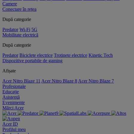
Camere
Conectare în reţea
După categorie
Predator
Wi-Fi
5G
Mobilitate electrică
După categorie
Predator
Biciclete electrice
Trotinete electrice
Kinetic Tech
Dispozitive portabile de gaming
Afișate
Acer Nitro Blaze 11
Acer Nitro Blaze 8
Acer Nitro Blaze 7
Profesionale
Educație
Asistenţă
Evenimente
Mărci Acer
Acer ID
Profilul meu