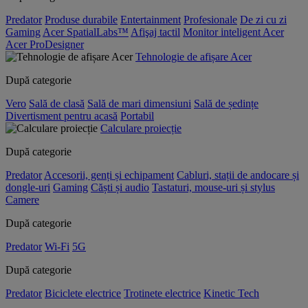
Predator
Produse durabile
Entertainment
Profesionale
De zi cu zi
Gaming
Acer SpatialLabs™
Afişaj tactil
Monitor inteligent Acer
Acer ProDesigner
Tehnologie de afișare Acer
După categorie
Vero
Sală de clasă
Sală de mari dimensiuni
Sală de ședințe
Divertisment pentru acasă
Portabil
Calculare proiecție
După categorie
Predator
Accesorii, genți și echipament
Cabluri, stații de andocare și
dongle-uri
Gaming
Căști și audio
Tastaturi, mouse-uri și stylus
Camere
După categorie
Predator
Wi-Fi
5G
După categorie
Predator
Biciclete electrice
Trotinete electrice
Kinetic Tech