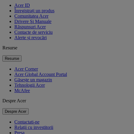
Acer ID
Înregistrați un produs
Comunitatea Acer
Drivere Şi Manuale
Răspunsuri Acer
Contacte de serviciu
Alerte și revocări
Resurse
Resurse
Acer Corner
Acer Global Account Portal
Găsește un magazin
Tehnologii Acer
McAfee
Despre Acer
Despre Acer
Contactati-ne
Relaţii cu investitorii
Presa