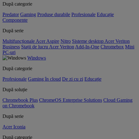
După categorie
Predator
Gaming
Produse durabile
Profesionale
Educație
Componente
După serie
Multifuncționale Acer Aspire
Nitro
Sisteme desktop Acer Veriton
Business
Stații de lucru Acer Veriton
Add-In-One
Chromebox
Mini
PC-uri
Windows
După categorie
Profesionale
Gaming în cloud
De zi cu zi
Educație
După soluție
Chromebook Plus
ChromeOS Enterprise Solutions
Cloud Gaming
on Chromebook
După serie
Acer Iconia
După categorie