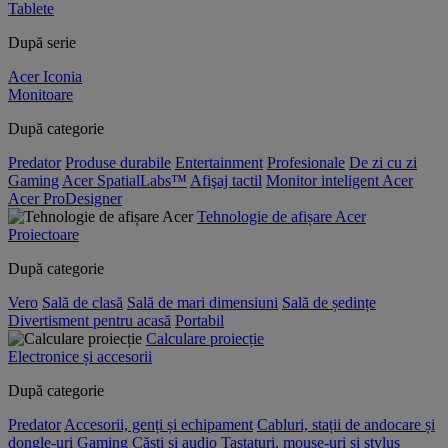
Tablete
După serie
Acer Iconia
Monitoare
După categorie
Predator
Produse durabile
Entertainment
Profesionale
De zi cu zi
Gaming
Acer SpatialLabs™
Afişaj tactil
Monitor inteligent Acer
Acer ProDesigner
Tehnologie de afișare Acer
Proiectoare
După categorie
Vero
Sală de clasă
Sală de mari dimensiuni
Sală de ședințe
Divertisment pentru acasă
Portabil
Calculare proiecție
Electronice și accesorii
După categorie
Predator
Accesorii, genți și echipament
Cabluri, stații de andocare și
dongle-uri
Gaming
Căști și audio
Tastaturi, mouse-uri și stylus