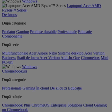
Windows
Laptopuri Acer AMD
Ryzen™ Series
Desktops
După categorie
Predator
Gaming
Produse durabile
Profesionale
Educație
Componente
După serie
Multifuncționale Acer Aspire
Nitro
Sisteme desktop Acer Veriton
Business
Stații de lucru Acer Veriton
Add-In-One
Chromebox
Mini
PC-uri
Windows
Chromebookuri
După categorie
Profesionale
Gaming în cloud
De zi cu zi
Educație
După soluție
Chromebook Plus
ChromeOS Enterprise Solutions
Cloud Gaming
on Chromebook