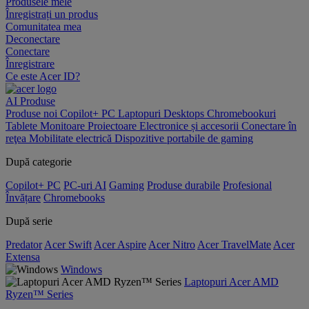
Produsele mele
Înregistrați un produs
Comunitatea mea
Deconectare
Conectare
Înregistrare
Ce este Acer ID?
AI
Produse
Produse noi
Copilot+ PC
Laptopuri
Desktops
Chromebookuri
Tablete
Monitoare
Proiectoare
Electronice și accesorii
Conectare în
reţea
Mobilitate electrică
Dispozitive portabile de gaming
După categorie
Copilot+ PC
PC-uri AI
Gaming
Produse durabile
Profesional
Învățare
Chromebooks
După serie
Predator
Acer Swift
Acer Aspire
Acer Nitro
Acer TravelMate
Acer
Extensa
Windows
Laptopuri Acer AMD
Ryzen™ Series