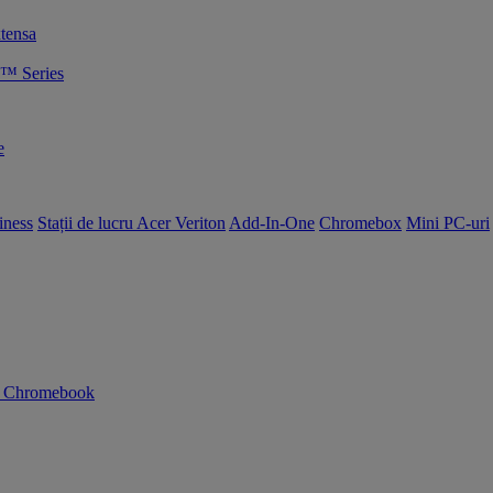
tensa
™ Series
e
iness
Stații de lucru Acer Veriton
Add-In-One
Chromebox
Mini PC-uri
n Chromebook