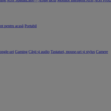
ing
Acer SpatialLabs™
Afişaj tactil
Monitor inteligent Acer
Acer ProD
nt pentru acasă
Portabil
dongle-uri
Gaming
Căști și audio
Tastaturi, mouse-uri și stylus
Camere