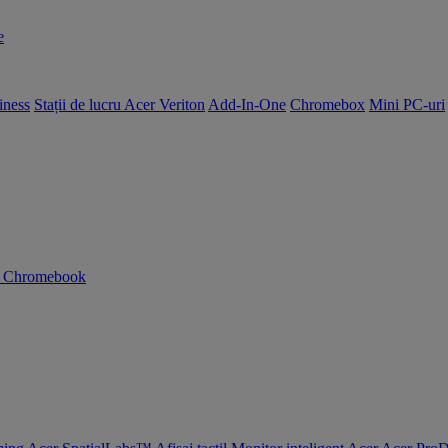
e
iness
Stații de lucru Acer Veriton
Add-In-One
Chromebox
Mini PC-uri
n Chromebook