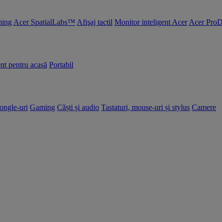
ing
Acer SpatialLabs™
Afişaj tactil
Monitor inteligent Acer
Acer ProD
nt pentru acasă
Portabil
dongle-uri
Gaming
Căști și audio
Tastaturi, mouse-uri și stylus
Camere