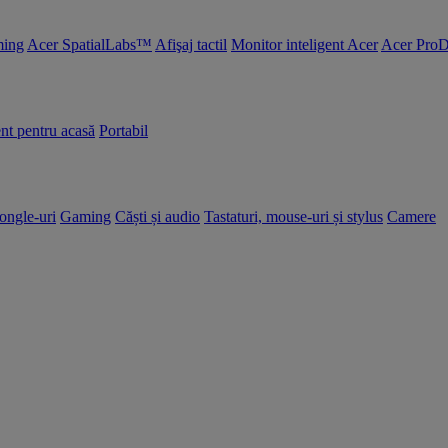
ing
Acer SpatialLabs™
Afişaj tactil
Monitor inteligent Acer
Acer ProD
nt pentru acasă
Portabil
dongle-uri
Gaming
Căști și audio
Tastaturi, mouse-uri și stylus
Camere