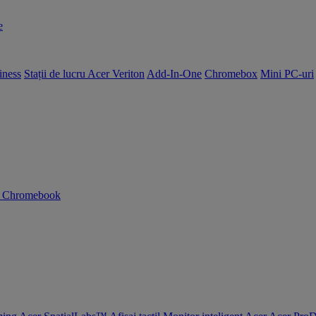
e
iness
Stații de lucru Acer Veriton
Add-In-One
Chromebox
Mini PC-uri
n Chromebook