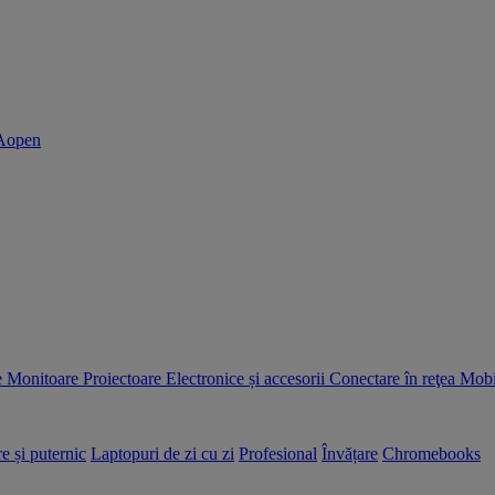
e
Monitoare
Proiectoare
Electronice și accesorii
Conectare în reţea
Mobil
e și puternic
Laptopuri de zi cu zi
Profesional
Învățare
Chromebooks