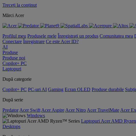
Treceți la conținut
Mărci Acer
Profilul meu
Produsele mele
Înregistrați un produs
Comunitatea mea
Conectare
Înregistrare
Ce este Acer ID?
AI
Produse
Produse noi
Copilot+ PC
Laptopuri
După categorie
Copilot+ PC
PC-uri AI
Gaming
Ecran OLED
Produse durabile
Subțir
După serie
Predator
Acer Swift
Acer Aspire
Acer Nitro
Acer TravelMate
Acer Ex
Windows
Laptopuri Acer AMD Ryzen
Desktops