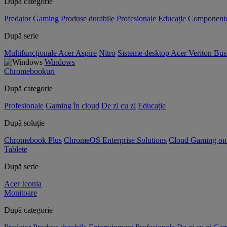
După categorie
Predator
Gaming
Produse durabile
Profesionale
Educație
Component
După serie
Multifuncționale Acer Aspire
Nitro
Sisteme desktop Acer Veriton Bus
Windows
Chromebookuri
După categorie
Profesionale
Gaming în cloud
De zi cu zi
Educație
După soluție
Chromebook Plus
ChromeOS Enterprise Solutions
Cloud Gaming o
Tablete
După serie
Acer Iconia
Monitoare
După categorie