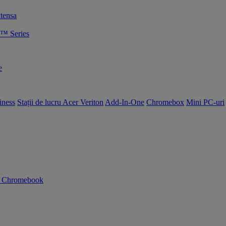
tensa
™ Series
e
iness
Stații de lucru Acer Veriton
Add-In-One
Chromebox
Mini PC-uri
n Chromebook