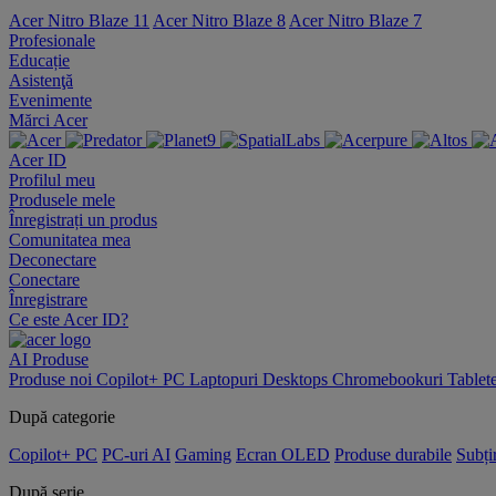
Acer Nitro Blaze 11
Acer Nitro Blaze 8
Acer Nitro Blaze 7
Profesionale
Educație
Asistenţă
Evenimente
Mărci Acer
Acer ID
Profilul meu
Produsele mele
Înregistrați un produs
Comunitatea mea
Deconectare
Conectare
Înregistrare
Ce este Acer ID?
AI
Produse
Produse noi
Copilot+ PC
Laptopuri
Desktops
Chromebookuri
Tablet
După categorie
Copilot+ PC
PC-uri AI
Gaming
Ecran OLED
Produse durabile
Subțir
După serie