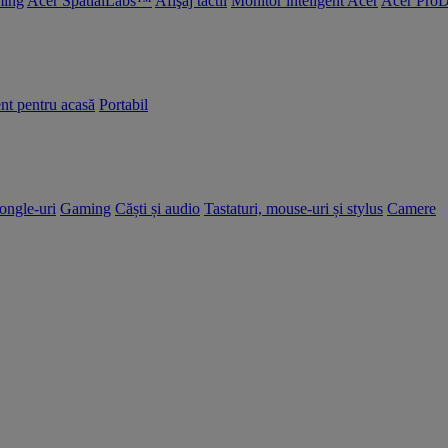
ing
Acer SpatialLabs™
Afişaj tactil
Monitor inteligent Acer
Acer ProD
nt pentru acasă
Portabil
dongle-uri
Gaming
Căști și audio
Tastaturi, mouse-uri și stylus
Camere