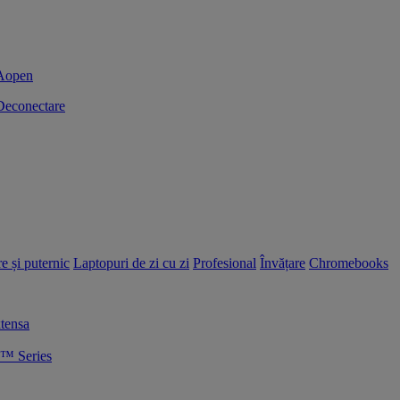
Deconectare
e și puternic
Laptopuri de zi cu zi
Profesional
Învățare
Chromebooks
tensa
™ Series