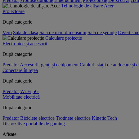
Predator
Produse durabile
Entertainment
Profesionale
De zi cu zi
Gam
Tehnologie de afișare Acer
Proiectoare
După categorie
Vero
Sală de clasă
Sală de mari dimensiuni
Sală de ședințe
Divertisme
Calculare proiecție
Electronice și accesorii
După categorie
Predator
Accesorii, genți și echipament
Cabluri, stații de andocare și 
Conectare în reţea
După categorie
Predator
Wi-Fi
5G
Mobilitate electrică
După categorie
Predator
Biciclete electrice
Trotinete electrice
Kinetic Tech
Dispozitive portabile de gaming
Afișate