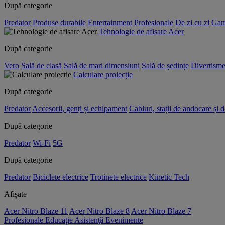
După categorie
Predator
Produse durabile
Entertainment
Profesionale
De zi cu zi
Gam
Tehnologie de afișare Acer
După categorie
Vero
Sală de clasă
Sală de mari dimensiuni
Sală de ședințe
Divertisme
Calculare proiecție
După categorie
Predator
Accesorii, genți și echipament
Cabluri, stații de andocare și 
După categorie
Predator
Wi-Fi
5G
După categorie
Predator
Biciclete electrice
Trotinete electrice
Kinetic Tech
Afișate
Acer Nitro Blaze 11
Acer Nitro Blaze 8
Acer Nitro Blaze 7
Profesionale
Educație
Asistenţă
Evenimente