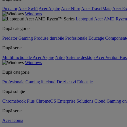
Predator
Acer Swift
Acer Aspire
Acer Nitro
Acer TravelMate
Acer Ex
Windows
Laptopuri Acer AMD Ryzen
După categorie
Predator
Gaming
Produse durabile
Profesionale
Educație
Component
După serie
Multifuncționale Acer Aspire
Nitro
Sisteme desktop Acer Veriton Bus
Windows
După categorie
Profesionale
Gaming în cloud
De zi cu zi
Educație
După soluție
Chromebook Plus
ChromeOS Enterprise Solutions
Cloud Gaming o
După serie
Acer Iconia