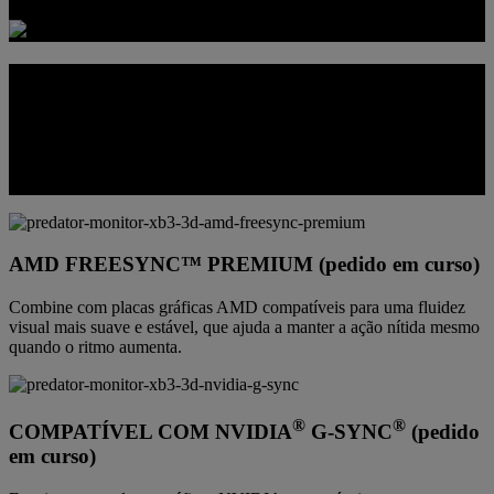
MANTENHA O FOCO NO ALVO
Uma renderização mais suave ajuda a manter os movimentos mais
legíveis em jogos a alta velocidade, fazendo com que a localização
dos inimigos, a previsão de movimentos e a reação sob pressão
pareçam mais controladas.
AMD FREESYNC™ PREMIUM (pedido em curso)
Combine com placas gráficas AMD compatíveis para uma fluidez
visual mais suave e estável, que ajuda a manter a ação nítida mesmo
quando o ritmo aumenta.
®
®
COMPATÍVEL COM NVIDIA
G-SYNC
(pedido
em curso)