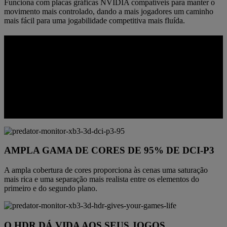
Funciona com placas gráficas NVIDIA compatíveis para manter o
movimento mais controlado, dando a mais jogadores um caminho
mais fácil para uma jogabilidade competitiva mais fluída.
CORES DESENVOLVIDAS PARA
PROPORCIONAR NITIDEZ EM 3D
A perceção de profundidade é melhor quando a cor e o contraste se
mantêm controlados desde a camada dianteira até à camada
posterior. Este painel foi otimizado para manter as cenas vívidas, os
destaques legíveis e a separação espacial mais realista, em vez de
desvanecida ou confusa.
AMPLA GAMA DE CORES DE 95% DE DCI-P3
A ampla cobertura de cores proporciona às cenas uma saturação
mais rica e uma separação mais realista entre os elementos do
primeiro e do segundo plano.
O HDR DÁ VIDA AOS SEUS JOGOS