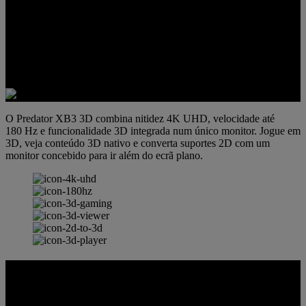
O Predator XB3 3D combina nitidez 4K UHD, velocidade até
180 Hz e funcionalidade 3D integrada num único monitor. Jogue em
3D, veja conteúdo 3D nativo e converta suportes 2D com um
monitor concebido para ir além do ecrã plano.
SpatialLabs™ 3D HUB
Experimente o futuro da imersão com o software SpatialLabs™ 3D