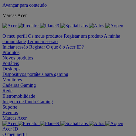
Avançar para conteúdo
Marcas Acer
O meu perfil
Os meus produtos
Registar um produto
A minha
comunidade
Terminar sessão
Iniciar sessão
Registar
O que é o Acer ID?
Produtos
Novos produtos
Portáteis
Desktops
Dispositivos portáteis para gaming
Monitores
Cadeiras Gaming
Rede
Eletromobilidade
Imagem de fundo Gaming
Suporte
Eventos
Marcas Acer
Acer ID
O meu perfil