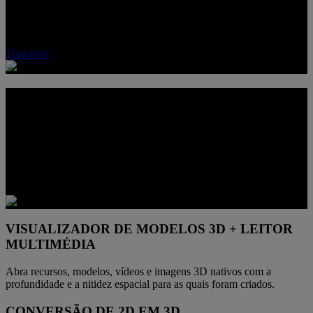
Hub. Desfrute de visualização 3D de alta fidelidade, conversão
perfeita de 2D para 3D e compatibilidade com jogos 3D de elite. O
seu mundo, em todas as dimensões.
Transferir
UM MONITOR. MAIS CAMINHOS 3D
A funcionalidade 3D integrada faz deste monitor mais do que um
ecrã de utilização única. Cria um espaço único para jogar, ver
conteúdo compatível, inspecionar recursos 3D e explorar multimédia
com uma profundidade melhorada, sem ter de mudar para outro
dispositivo.
VISUALIZADOR DE MODELOS 3D + LEITOR
MULTIMÉDIA
Abra recursos, modelos, vídeos e imagens 3D nativos com a
profundidade e a nitidez espacial para as quais foram criados.
CONVERSÃO DE 2D EM 3D