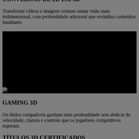
Transforme vídeos e imagens comuns numa visão mais
tridimensional, com profundidade adicional que revitaliza conteúdos
familiares.
PROFUNDIDADE COM QUE PODE
JOGAR
Quando os jogos compatíveis passam para 3D, o espaço torna-se
mais fácil de interpretar. A separação entre o primeiro e o segundo
plano ocorre mais rapidamente, os ambientes ganham maior
presença física e o combate ganha pistas espaciais mais claras sem
que o controlo se perca.
GAMING 3D
Os títulos compatíveis ganham mais profundidade sem abdicar da
velocidade, clareza e controlo que os jogadores competitivos
esperam.
TÍTULOS 3D CERTIFICADOS