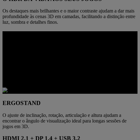
Os destaques mais brilhantes e o maior contraste ajudam a dar mais
profundidade às cenas 3D em camadas, facilitando a distinção entre
luz, sombra e detalhes finos.
CONCEBIDO PARA SE ADAPTAR A
CONFIGURAÇÕES REAIS
Este monitor foi concebido para funcionar como algo mais do que
um painel 3D especializado. Desde a posição de visualização à
conetividade e ferramentas de comunicação integradas, adapta-se
mais facilmente a jogos, criação, streaming e à utilização diária com
computadores de secretária.
ERGOSTAND
O ajuste de inclinação, rotação, articulação e altura ajudam a
encontrar o ângulo de visualização ideal para longas sessões de
jogos em 3D.
HDMI 2.1 + DP 1.4 + USB 3.2