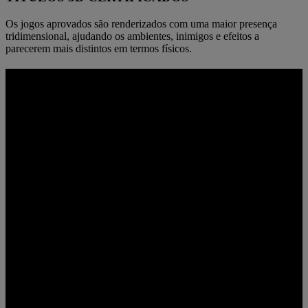
Os jogos aprovados são renderizados com uma maior presença
tridimensional, ajudando os ambientes, inimigos e efeitos a
parecerem mais distintos em termos físicos.
CRIADO A PENSAR NA PERCEÇÃO
DA PROFUNDIDADE
Uma taxa de atualização até 180 Hz e um tempo de resposta até
0,5 ms mantêm o controlo de movimento e os comandos precisos.
Assim, o 3D em 4K completo continua a parecer rápido mesmo
quando o ritmo aumenta.
UHD 4K
Resolução 3840 x 2160
ATÉ 180 HZ
Taxa de atualização
ATÉ 0,5 MS
Tempo de resposta