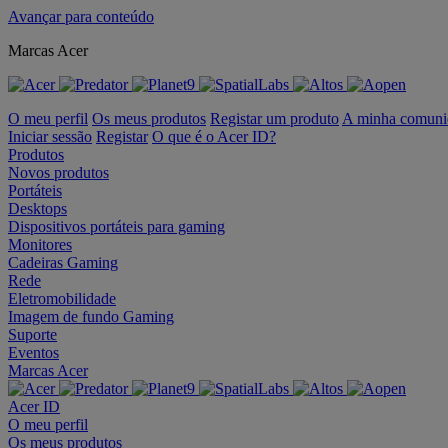
Avançar para conteúdo
Marcas Acer
O meu perfil
Os meus produtos
Registar um produto
A minha comuni
Iniciar sessão
Registar
O que é o Acer ID?
Produtos
Novos produtos
Portáteis
Desktops
Dispositivos portáteis para gaming
Monitores
Cadeiras Gaming
Rede
Eletromobilidade
Imagem de fundo Gaming
Suporte
Eventos
Marcas Acer
Acer ID
O meu perfil
Os meus produtos