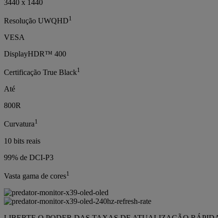
3440 x 1440
1
Resolução UWQHD
VESA
DisplayHDR™ 400
1
Certificação True Black
Até
800R
1
Curvatura
10 bits reais
99% de DCI-P3
1
Vasta gama de cores
LIBERTE O PODER DAS TAXAS DE ATUALIZAÇÃO RÁPID