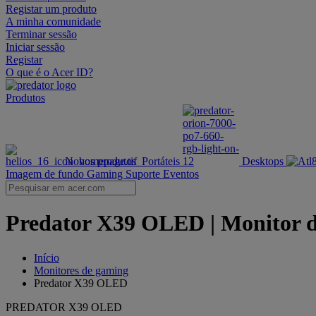
Registar um produto
A minha comunidade
Terminar sessão
Iniciar sessão
Registar
O que é o Acer ID?
Produtos
Novos produtos
Portáteis
Desktops
Imagem de fundo Gaming
Suporte
Eventos
Predator X39 OLED | Monitor d
Início
Monitores de gaming
Predator X39 OLED
PREDATOR X39 OLED