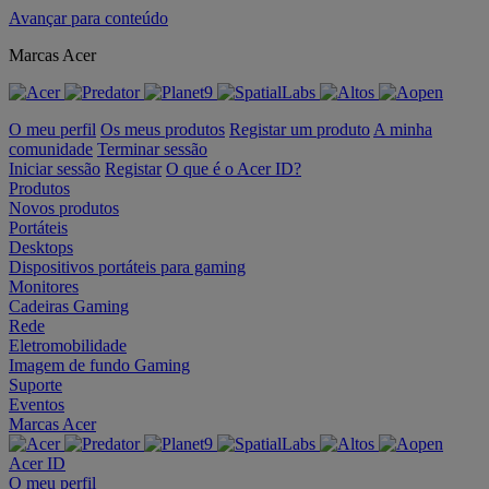
Avançar para conteúdo
Marcas Acer
O meu perfil
Os meus produtos
Registar um produto
A minha
comunidade
Terminar sessão
Iniciar sessão
Registar
O que é o Acer ID?
Produtos
Novos produtos
Portáteis
Desktops
Dispositivos portáteis para gaming
Monitores
Cadeiras Gaming
Rede
Eletromobilidade
Imagem de fundo Gaming
Suporte
Eventos
Marcas Acer
Acer ID
O meu perfil