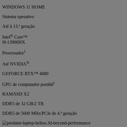
WINDOWS 11 HOME
Sistema operativo
Até à 13.ª geração
®
Intel
Core™
i9-13900HX
1
Processador
®
Até NVIDIA
GEFORCE RTX™ 4080
1
GPU de computador portátil
RAM/SSD X2
DDR5 de 32 GB/2 TB
DDR5 de 5600 MHz/PCIe de 4.ª geração