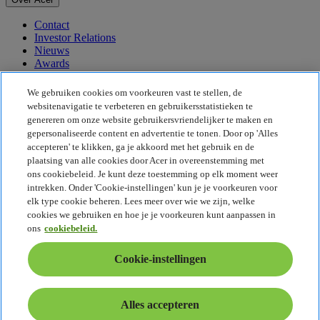
Contact
Investor Relations
Nieuws
Awards
Evenementen
We gebruiken cookies om voorkeuren vast te stellen, de
Duurzaamheid
websitenavigatie te verbeteren en gebruikersstatistieken te
genereren om onze website gebruikersvriendelijker te maken en
Duurzaamheid
gepersonaliseerde content en advertentie te tonen. Door op 'Alles
accepteren' te klikken, ga je akkoord met het gebruik en de
Maatschappelijk verantwoord ondernemen
plaatsing van alle cookies door Acer in overeenstemming met
De CO2-voetafdruk van het product
ons cookiebeleid. Je kunt deze toestemming op elk moment weer
Project Humanity
intrekken. Onder 'Cookie-instellingen' kun je je voorkeuren voor
Earthion
elk type cookie beheren. Lees meer over wie we zijn, welke
Privacybeleid
cookies we gebruiken en hoe je je voorkeuren kunt aanpassen in
Cookiebeleid
ons
cookiebeleid.
Juridische informatie
Aanvullende juridische informatie
Cookie-instellingen
Toegankelijkheidsbeleid
Cookie-instellingen
Nederland - Nederlands
Alles accepteren
© 2026 Acer Inc.