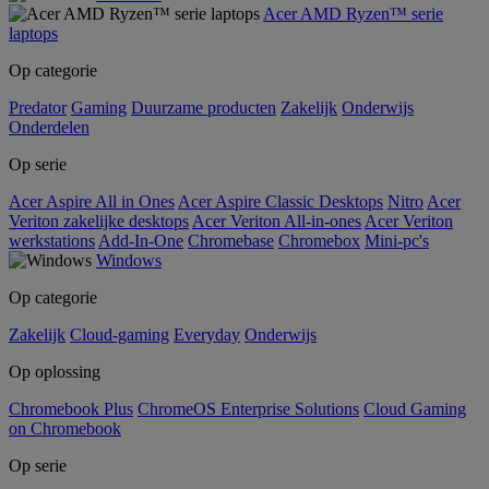
Acer AMD Ryzen™ serie
laptops
Op categorie
Predator
Gaming
Duurzame producten
Zakelijk
Onderwijs
Onderdelen
Op serie
Acer Aspire All in Ones
Acer Aspire Classic Desktops
Nitro
Acer
Veriton zakelijke desktops
Acer Veriton All-in-ones
Acer Veriton
werkstations
Add-In-One
Chromebase
Chromebox
Mini-pc's
Windows
Op categorie
Zakelijk
Cloud-gaming
Everyday
Onderwijs
Op oplossing
Chromebook Plus
ChromeOS Enterprise Solutions
Cloud Gaming
on Chromebook
Op serie