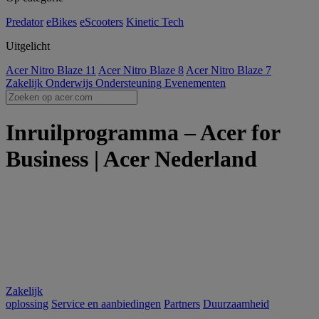
Predator
eBikes
eScooters
Kinetic Tech
Uitgelicht
Acer Nitro Blaze 11
Acer Nitro Blaze 8
Acer Nitro Blaze 7
Zakelijk
Onderwijs
Ondersteuning
Evenementen
Inruilprogramma – Acer for
Business | Acer Nederland
Zakelijk
oplossing
Service en aanbiedingen
Partners
Duurzaamheid