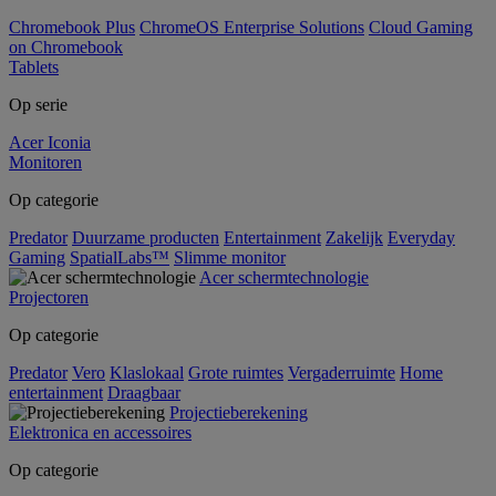
Chromebook Plus
ChromeOS Enterprise Solutions
Cloud Gaming
on Chromebook
Tablets
Op serie
Acer Iconia
Monitoren
Op categorie
Predator
Duurzame producten
Entertainment
Zakelijk
Everyday
Gaming
SpatialLabs™
Slimme monitor
Acer schermtechnologie
Projectoren
Op categorie
Predator
Vero
Klaslokaal
Grote ruimtes
Vergaderruimte
Home
entertainment
Draagbaar
Projectieberekening
Elektronica en accessoires
Op categorie