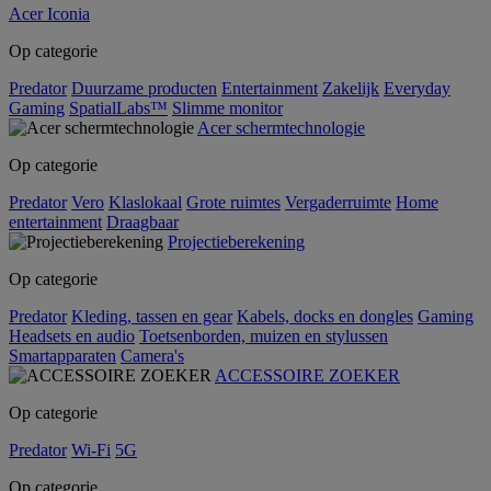
Acer Iconia
Op categorie
Predator
Duurzame producten
Entertainment
Zakelijk
Everyday
Gaming
SpatialLabs™
Slimme monitor
Acer schermtechnologie
Op categorie
Predator
Vero
Klaslokaal
Grote ruimtes
Vergaderruimte
Home
entertainment
Draagbaar
Projectieberekening
Op categorie
Predator
Kleding, tassen en gear
Kabels, docks en dongles
Gaming
Headsets en audio
Toetsenborden, muizen en stylussen
Smartapparaten
Camera's
ACCESSOIRE ZOEKER
Op categorie
Predator
Wi-Fi
5G
Op categorie