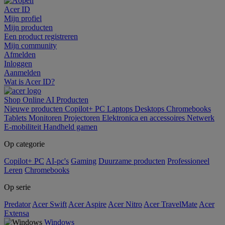
Acer ID
Mijn profiel
Mijn producten
Een product registreren
Mijn community
Afmelden
Inloggen
Aanmelden
Wat is Acer ID?
Shop Online
AI
Producten
Nieuwe producten
Copilot+ PC
Laptops
Desktops
Chromebooks
Tablets
Monitoren
Projectoren
Elektronica en accessoires
Netwerk
E-mobiliteit
Handheld gamen
Op categorie
Copilot+ PC
AI-pc's
Gaming
Duurzame producten
Professioneel
Leren
Chromebooks
Op serie
Predator
Acer Swift
Acer Aspire
Acer Nitro
Acer TravelMate
Acer
Extensa
Windows