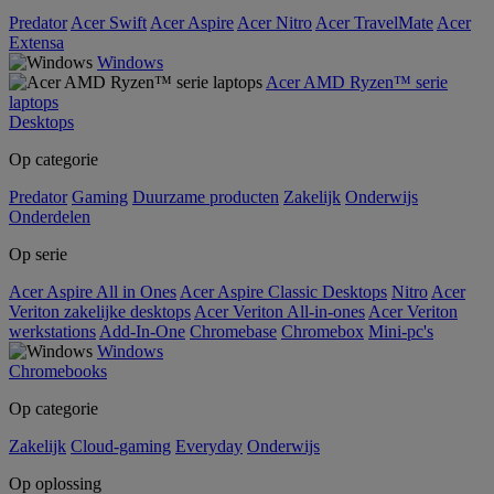
Predator
Acer Swift
Acer Aspire
Acer Nitro
Acer TravelMate
Acer
Extensa
Windows
Acer AMD Ryzen™ serie
laptops
Desktops
Op categorie
Predator
Gaming
Duurzame producten
Zakelijk
Onderwijs
Onderdelen
Op serie
Acer Aspire All in Ones
Acer Aspire Classic Desktops
Nitro
Acer
Veriton zakelijke desktops
Acer Veriton All-in-ones
Acer Veriton
werkstations
Add-In-One
Chromebase
Chromebox
Mini-pc's
Windows
Chromebooks
Op categorie
Zakelijk
Cloud-gaming
Everyday
Onderwijs
Op oplossing