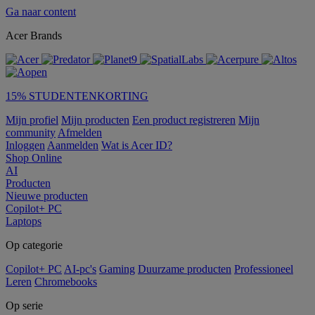
Ga naar content
Acer Brands
15% STUDENTENKORTING
Mijn profiel
Mijn producten
Een product registreren
Mijn
community
Afmelden
Inloggen
Aanmelden
Wat is Acer ID?
Shop Online
AI
Producten
Nieuwe producten
Copilot+ PC
Laptops
Op categorie
Copilot+ PC
AI-pc's
Gaming
Duurzame producten
Professioneel
Leren
Chromebooks
Op serie