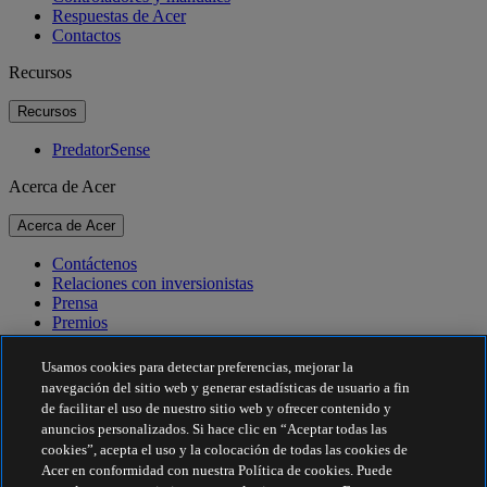
Respuestas de Acer
Contactos
Recursos
Recursos
PredatorSense
Acerca de Acer
Acerca de Acer
Contáctenos
Relaciones con inversionistas
Prensa
Premios
Eventos
Usamos cookies para detectar preferencias, mejorar la
Sostenibilidad
navegación del sitio web y generar estadísticas de usuario a fin
de facilitar el uso de nuestro sitio web y ofrecer contenido y
Sostenibilidad
anuncios personalizados. Si hace clic en “Aceptar todas las
cookies”, acepta el uso y la colocación de todas las cookies de
Responsabilidad social corporativa
Acer en conformidad con nuestra Política de cookies. Puede
Huella de carbono del producto