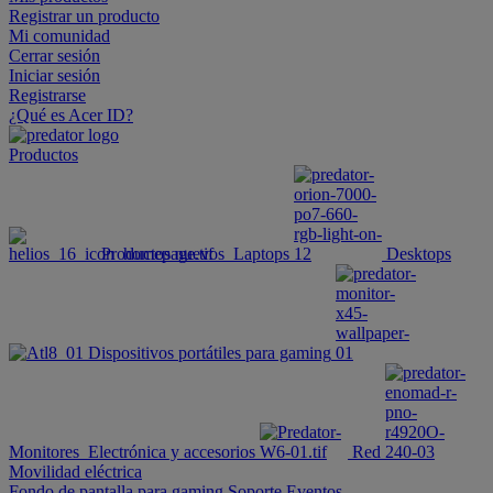
Registrar un producto
Mi comunidad
Cerrar sesión
Iniciar sesión
Registrarse
¿Qué es Acer ID?
Productos
Productos nuevos
Laptops
Desktops
Dispositivos portátiles para gaming
Monitores
Electrónica y accesorios
Red
Movilidad eléctrica
Fondo de pantalla para gaming
Soporte
Eventos