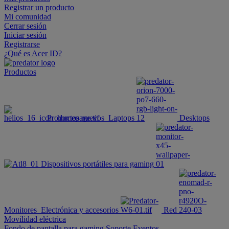
Registrar un producto
Mi comunidad
Cerrar sesión
Iniciar sesión
Registrarse
¿Qué es Acer ID?
Productos
Productos nuevos
Laptops
Desktops
Dispositivos portátiles para gaming
Monitores
Electrónica y accesorios
Red
Movilidad eléctrica
Fondo de pantalla para gaming
Soporte
Eventos