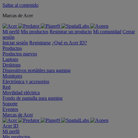
Saltar al contenido
Marcas de Acer
Mi perfil
Mis productos
Registrar un producto
Mi comunidad
Cerrar
sesión
Iniciar sesión
Registrarse
¿Qué es Acer ID?
Productos
Productos nuevos
Laptops
Desktops
Dispositivos portátiles para gaming
Monitores
Electrónica y accesorios
Red
Movilidad eléctrica
Fondo de pantalla para gaming
Soporte
Eventos
Marcas de Acer
Acer ID
Mi perfil
Mis productos