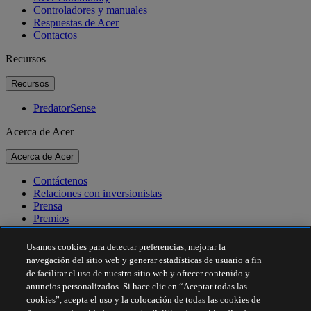
Controladores y manuales
Respuestas de Acer
Contactos
Recursos
Recursos
PredatorSense
Acerca de Acer
Acerca de Acer
Contáctenos
Relaciones con inversionistas
Prensa
Premios
Eventos
Usamos cookies para detectar preferencias, mejorar la
Sostenibilidad
navegación del sitio web y generar estadísticas de usuario a fin
de facilitar el uso de nuestro sitio web y ofrecer contenido y
Sostenibilidad
anuncios personalizados. Si hace clic en “Aceptar todas las
cookies”, acepta el uso y la colocación de todas las cookies de
Responsabilidad social corporativa