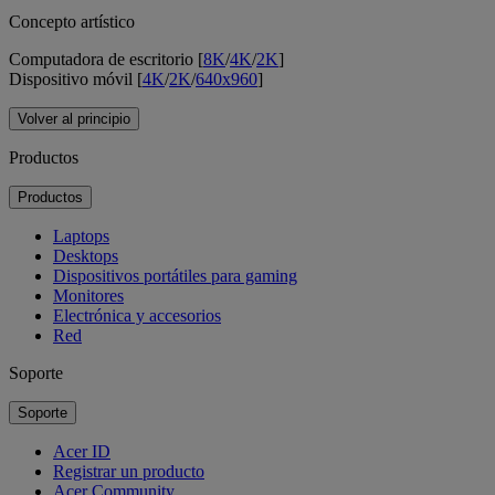
Concepto artístico
Computadora de escritorio [
8K
/
4K
/
2K
]
Dispositivo móvil [
4K
/
2K
/
640x960
]
Volver al principio
Productos
Productos
Laptops
Desktops
Dispositivos portátiles para gaming
Monitores
Electrónica y accesorios
Red
Soporte
Soporte
Acer ID
Registrar un producto
Acer Community