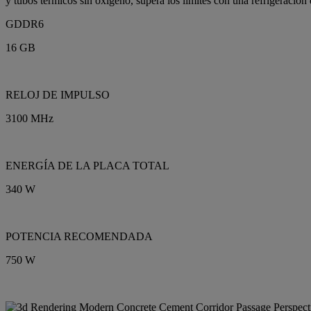
y tubos térmicos sin oxígeno, supera los límites con una refrigeració
GDDR6
16 GB
RELOJ DE IMPULSO
3100 MHz
ENERGÍA DE LA PLACA TOTAL
340 W
POTENCIA RECOMENDADA
750 W