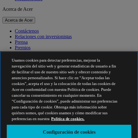
Acerca de Acer
Acerca de Acer
Contáctenos
Relaciones con inversionistas
Prensa
Premios
Eventos
Usamos cookies para detectar preferencias, mejorar la
Sostenibilidad
navegación del sitio web y generar estadísticas de usuario a fin
de facilitar el uso de nuestro sitio web y ofrecer contenido y
Sostenibilidad
anuncios personalizados. Si hace clic en “Aceptar todas las
cookies”, acepta el uso y la colocación de todas las cookies de
Responsabilidad social corporativa
Acer en conformidad con nuestra Política de cookies. Puede
Huella de carbono del producto
cancelar su consentimiento en cualquier momento. En
Proyecto Humanity
“Configuración de cookies”, puede administrar sus preferencias
Earthion
para cada tipo de cookie. Obtenga más información sobre
Política de privacidad
quiénes somos, qué cookies usamos y cómo modificar sus
Política de cookies
preferencias en nuestra
Política de cookies.
Aviso legal
Información legal adicional
Configuración de cookies
Política de accesibilidad