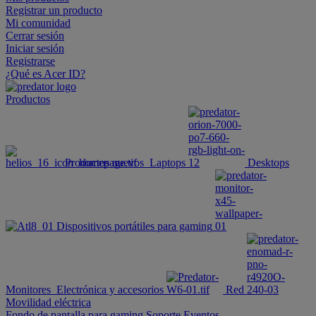
Registrar un producto
Mi comunidad
Cerrar sesión
Iniciar sesión
Registrarse
¿Qué es Acer ID?
Productos
Productos nuevos
Laptops
Desktops
Dispositivos portátiles para gaming
Monitores
Electrónica y accesorios
Red
Movilidad eléctrica
Fondo de pantalla para gaming
Soporte
Eventos