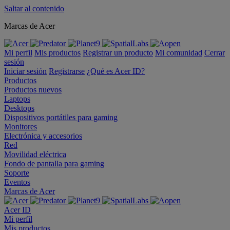
Saltar al contenido
Marcas de Acer
Mi perfil
Mis productos
Registrar un producto
Mi comunidad
Cerrar
sesión
Iniciar sesión
Registrarse
¿Qué es Acer ID?
Productos
Productos nuevos
Laptops
Desktops
Dispositivos portátiles para gaming
Monitores
Electrónica y accesorios
Red
Movilidad eléctrica
Fondo de pantalla para gaming
Soporte
Eventos
Marcas de Acer
Acer ID
Mi perfil
Mis productos