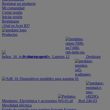
Registrar un producto
Mi comunidad
Cerrar sesión
Iniciar sesión
Registrarse
¿Qué es Acer ID?
Productos
Productos nuevos
Laptops
Desktops
Dispositivos portátiles para gaming
Monitores
Electrónica y accesorios
Red
Movilidad eléctrica
Fondo de pantalla para gaming
Soporte
Eventos