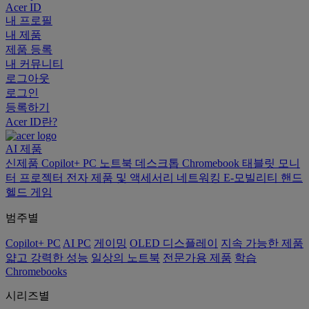
Acer ID
내 프로필
내 제품
제품 등록
내 커뮤니티
로그아웃
로그인
등록하기
Acer ID란?
AI
제품
신제품
Copilot+ PC
노트북
데스크톱
Chromebook
태블릿
모니
터
프로젝터
전자 제품 및 액세서리
네트워킹
E-모빌리티
핸드
헬드 게임
범주별
Copilot+ PC
AI PC
게이밍
OLED 디스플레이
지속 가능한 제품
얇고 강력한 성능
일상의 노트북
전문가용 제품
학습
Chromebooks
시리즈별