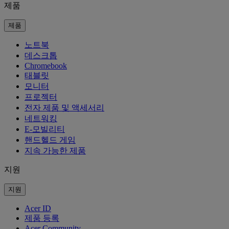
제품
제품
노트북
데스크톱
Chromebook
태블릿
모니터
프로젝터
전자 제품 및 액세서리
네트워킹
E-모빌리티
핸드헬드 게임
지속 가능한 제품
지원
지원
Acer ID
제품 등록
Acer Community