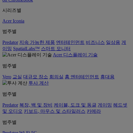
시리즈별
Acer Iconia
범주별
Predator
지속 가능한 제품
엔터테인먼트
비즈니스
일상용
게
이밍
SpatialLabs™
스마트 모니터
Acer 디스플레이 기술
범주별
Vero
교실
대규모 장소
회의실
홈 엔터테인먼트
휴대용
투사 계산
범주별
Predator
복장, 백 및 장비
케이블, 도크 및 동글
게이밍
헤드셋
및 오디오
키보드, 마우스 및 스타일러스
카메라
범주별
Predator
Wi-Fi
5G