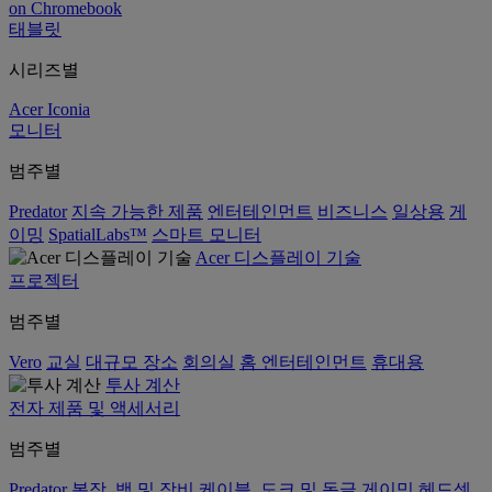
on Chromebook
태블릿
시리즈별
Acer Iconia
모니터
범주별
Predator
지속 가능한 제품
엔터테인먼트
비즈니스
일상용
게
이밍
SpatialLabs™
스마트 모니터
Acer 디스플레이 기술
프로젝터
범주별
Vero
교실
대규모 장소
회의실
홈 엔터테인먼트
휴대용
투사 계산
전자 제품 및 액세서리
범주별
Predator
복장, 백 및 장비
케이블, 도크 및 동글
게이밍
헤드셋