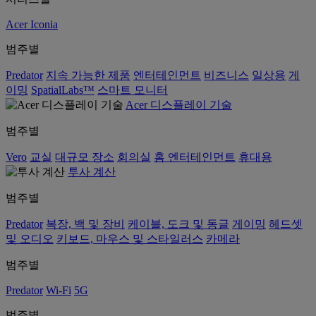
Acer Iconia
범주별
Predator
지속 가능한 제품
엔터테인먼트
비즈니스
일상용
게
이밍
SpatialLabs™
스마트 모니터
Acer 디스플레이 기술
범주별
Vero
교실
대규모 장소
회의실
홈 엔터테인먼트
휴대용
투사 계산
범주별
Predator
복장, 백 및 장비
케이블, 도크 및 동글
게이밍
헤드셋
및 오디오
키보드, 마우스 및 스타일러스
카메라
범주별
Predator
Wi-Fi
5G
범주별