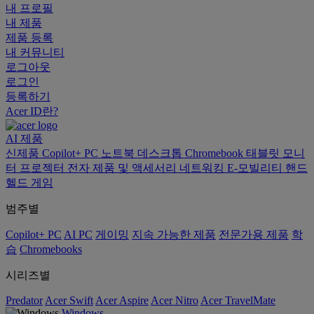
내 프로필
내 제품
제품 등록
내 커뮤니티
로그아웃
로그인
등록하기
Acer ID란?
AI
제품
신제품
Copilot+ PC
노트북
데스크톱
Chromebook
태블릿
모니
터
프로젝터
전자 제품 및 액세서리
네트워킹
E-모빌리티
핸드
헬드 게임
범주별
Copilot+ PC
AI PC
게이밍
지속 가능한 제품
전문가용 제품
학
습
Chromebooks
시리즈별
Predator
Acer Swift
Acer Aspire
Acer Nitro
Acer TravelMate
Windows