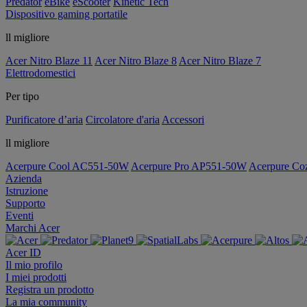
Predator
eBike
eScooter
Kinetic Tech
Dispositivo gaming portatile
ll migliore
Acer Nitro Blaze 11
Acer Nitro Blaze 8
Acer Nitro Blaze 7
Elettrodomestici
Per tipo
Purificatore d’aria
Circolatore d'aria
Accessori
ll migliore
Acerpure Cool AC551-50W
Acerpure Pro AP551-50W
Acerpure C
Azienda
Istruzione
Supporto
Eventi
Marchi Acer
Acer ID
Il mio profilo
I miei prodotti
Registra un prodotto
La mia community