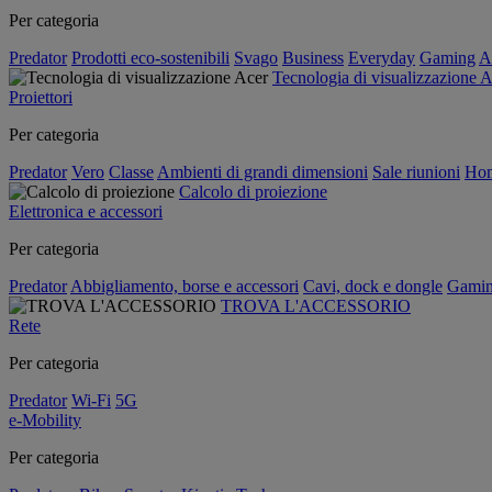
Per categoria
Predator
Prodotti eco-sostenibili
Svago
Business
Everyday
Gaming
A
Tecnologia di visualizzazione 
Proiettori
Per categoria
Predator
Vero
Classe
Ambienti di grandi dimensioni
Sale riunioni
Hom
Calcolo di proiezione
Elettronica e accessori
Per categoria
Predator
Abbigliamento, borse e accessori
Cavi, dock e dongle
Gami
TROVA L'ACCESSORIO
Rete
Per categoria
Predator
Wi-Fi
5G
e-Mobility
Per categoria