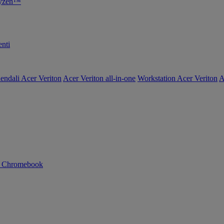
Ryzen™
nti
endali Acer Veriton
Acer Veriton all-in-one
Workstation Acer Veriton
A
n Chromebook