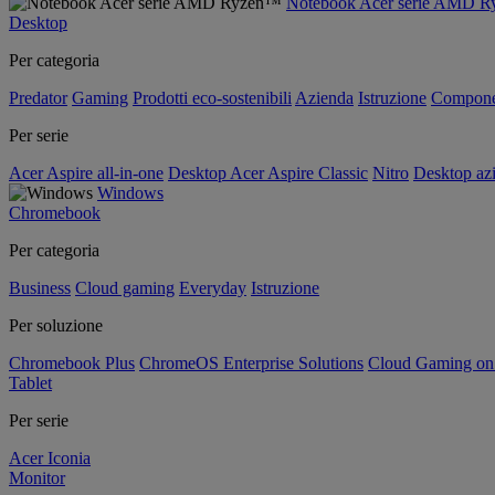
Notebook Acer serie AMD 
Desktop
Per categoria
Predator
Gaming
Prodotti eco-sostenibili
Azienda
Istruzione
Compone
Per serie
Acer Aspire all-in-one
Desktop Acer Aspire Classic
Nitro
Desktop azi
Windows
Chromebook
Per categoria
Business
Cloud gaming
Everyday
Istruzione
Per soluzione
Chromebook Plus
ChromeOS Enterprise Solutions
Cloud Gaming o
Tablet
Per serie
Acer Iconia
Monitor