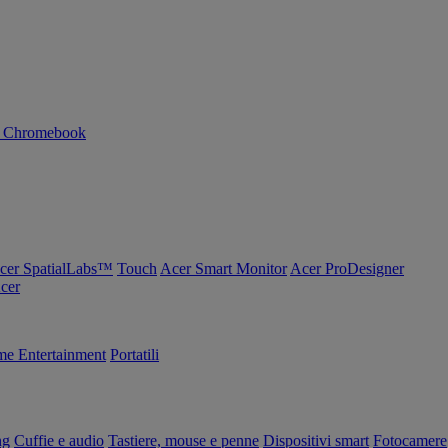
n Chromebook
cer SpatialLabs™
Touch
Acer Smart Monitor
Acer ProDesigner
Acer
e Entertainment
Portatili
ng
Cuffie e audio
Tastiere, mouse e penne
Dispositivi smart
Fotocamere