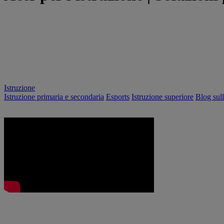
Istruzione
Istruzione primaria e secondaria
Esports
Istruzione superiore
Blog sull