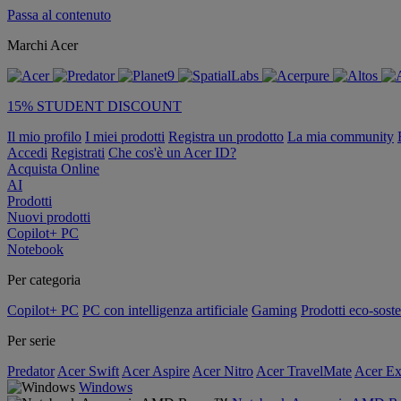
Passa al contenuto
Marchi Acer
15% STUDENT DISCOUNT
Il mio profilo
I miei prodotti
Registra un prodotto
La mia community
Accedi
Registrati
Che cos'è un Acer ID?
Acquista Online
AI
Prodotti
Nuovi prodotti
Copilot+ PC
Notebook
Per categoria
Copilot+ PC
PC con intelligenza artificiale
Gaming
Prodotti eco-soste
Per serie
Predator
Acer Swift
Acer Aspire
Acer Nitro
Acer TravelMate
Acer Ex
Windows