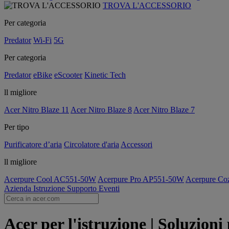
TROVA L'ACCESSORIO
Per categoria
Predator
Wi-Fi
5G
Per categoria
Predator
eBike
eScooter
Kinetic Tech
ll migliore
Acer Nitro Blaze 11
Acer Nitro Blaze 8
Acer Nitro Blaze 7
Per tipo
Purificatore d’aria
Circolatore d'aria
Accessori
ll migliore
Acerpure Cool AC551-50W
Acerpure Pro AP551-50W
Acerpure C
Azienda
Istruzione
Supporto
Eventi
Acer per l'istruzione | Soluzioni