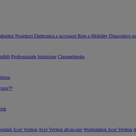
Monitor
Proiettori
Elettronica e accessori
Rete
e-Mobility
Dispositivo g
nibili
Professionale
Istruzione
Chromebooks
tensa
Ryzen™
nti
endali Acer Veriton
Acer Veriton all-in-one
Workstation Acer Veriton
A