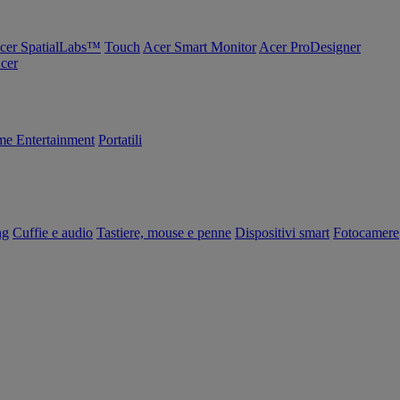
cer SpatialLabs™
Touch
Acer Smart Monitor
Acer ProDesigner
Acer
e Entertainment
Portatili
ng
Cuffie e audio
Tastiere, mouse e penne
Dispositivi smart
Fotocamere