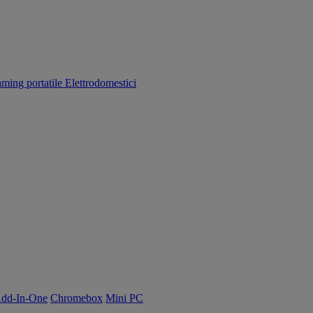
aming portatile
Elettrodomestici
dd-In-One
Chromebox
Mini PC