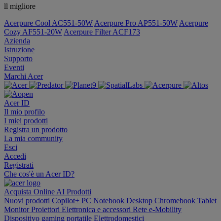
ll migliore
Acerpure Cool AC551-50W
Acerpure Pro AP551-50W
Acerpure
Cozy AF551-20W
Acerpure Filter ACF173
Azienda
Istruzione
Supporto
Eventi
Marchi Acer
Acer ID
Il mio profilo
I miei prodotti
Registra un prodotto
La mia community
Esci
Accedi
Registrati
Che cos'è un Acer ID?
Acquista Online
AI
Prodotti
Nuovi prodotti
Copilot+ PC
Notebook
Desktop
Chromebook
Tablet
Monitor
Proiettori
Elettronica e accessori
Rete
e-Mobility
Dispositivo gaming portatile
Elettrodomestici