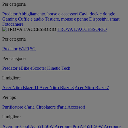
Per categoria
Predator
Abbigliamento, borse e accessori
Cavi, dock e dongle
Gaming
Cuffie e audio
Tastiere, mouse e penne
Dispositivi smart
Fotocamere
TROVA L'ACCESSORIO
Per categoria
Predator
Wi-Fi
5G
Per categoria
Predator
eBike
eScooter
Kinetic Tech
ll migliore
Acer Nitro Blaze 11
Acer Nitro Blaze 8
Acer Nitro Blaze 7
Per tipo
Purificatore d’aria
Circolatore d'aria
Accessori
ll migliore
Acerpure Cool AC551-50W
Acerpure Pro AP551-50W
Acerpure