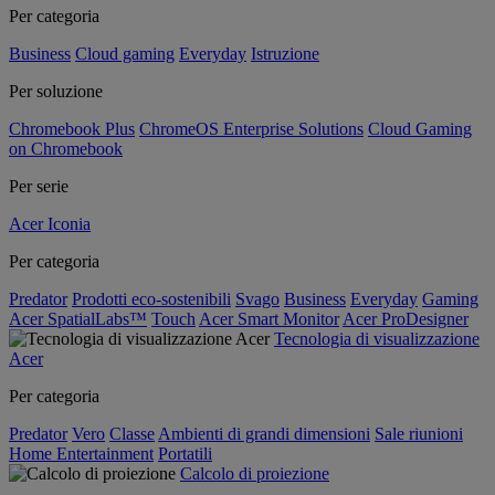
Per categoria
Business
Cloud gaming
Everyday
Istruzione
Per soluzione
Chromebook Plus
ChromeOS Enterprise Solutions
Cloud Gaming
on Chromebook
Per serie
Acer Iconia
Per categoria
Predator
Prodotti eco-sostenibili
Svago
Business
Everyday
Gaming
Acer SpatialLabs™
Touch
Acer Smart Monitor
Acer ProDesigner
Tecnologia di visualizzazione
Acer
Per categoria
Predator
Vero
Classe
Ambienti di grandi dimensioni
Sale riunioni
Home Entertainment
Portatili
Calcolo di proiezione