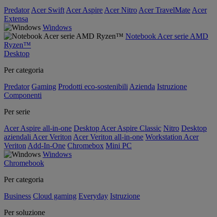
Predator
Acer Swift
Acer Aspire
Acer Nitro
Acer TravelMate
Acer
Extensa
Windows
Notebook Acer serie AMD
Ryzen™
Desktop
Per categoria
Predator
Gaming
Prodotti eco-sostenibili
Azienda
Istruzione
Componenti
Per serie
Acer Aspire all-in-one
Desktop Acer Aspire Classic
Nitro
Desktop
aziendali Acer Veriton
Acer Veriton all-in-one
Workstation Acer
Veriton
Add-In-One
Chromebox
Mini PC
Windows
Chromebook
Per categoria
Business
Cloud gaming
Everyday
Istruzione
Per soluzione