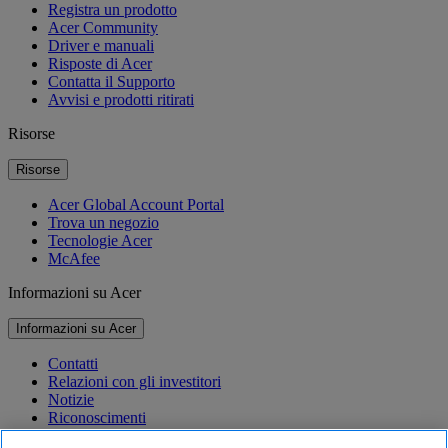
Registra un prodotto
Acer Community
Driver e manuali
Risposte di Acer
Contatta il Supporto
Avvisi e prodotti ritirati
Risorse
Risorse
Acer Global Account Portal
Trova un negozio
Tecnologie Acer
McAfee
Informazioni su Acer
Informazioni su Acer
Contatti
Relazioni con gli investitori
Notizie
Riconoscimenti
Eventi