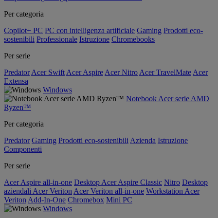
Per categoria
Copilot+ PC
PC con intelligenza artificiale
Gaming
Prodotti eco-
sostenibili
Professionale
Istruzione
Chromebooks
Per serie
Predator
Acer Swift
Acer Aspire
Acer Nitro
Acer TravelMate
Acer
Extensa
Windows
Notebook Acer serie AMD
Ryzen™
Per categoria
Predator
Gaming
Prodotti eco-sostenibili
Azienda
Istruzione
Componenti
Per serie
Acer Aspire all-in-one
Desktop Acer Aspire Classic
Nitro
Desktop
aziendali Acer Veriton
Acer Veriton all-in-one
Workstation Acer
Veriton
Add-In-One
Chromebox
Mini PC
Windows