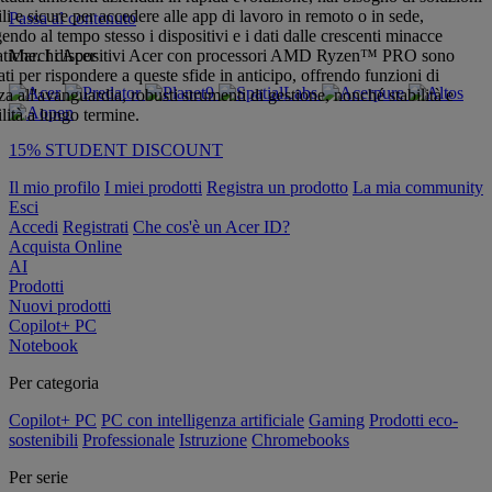
ili e sicure per accedere alle app di lavoro in remoto o in sede,
Passa al contenuto
endo al tempo stesso i dispositivi e i dati dalle crescenti minacce
atiche. I dispositivi Acer con processori AMD Ryzen™ PRO sono
Marchi Acer
ati per rispondere a queste sfide in anticipo, offrendo funzioni di
za all'avanguardia, robusti strumenti di gestione, nonché stabilità e
ilità a lungo termine.
15% STUDENT DISCOUNT
Il mio profilo
I miei prodotti
Registra un prodotto
La mia community
Esci
Accedi
Registrati
Che cos'è un Acer ID?
Acquista Online
AI
Prodotti
Nuovi prodotti
Copilot+ PC
Notebook
Per categoria
Copilot+ PC
PC con intelligenza artificiale
Gaming
Prodotti eco-
sostenibili
Professionale
Istruzione
Chromebooks
Per serie