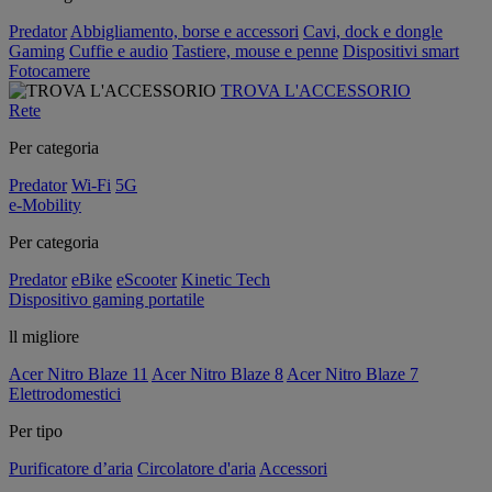
Predator
Abbigliamento, borse e accessori
Cavi, dock e dongle
Gaming
Cuffie e audio
Tastiere, mouse e penne
Dispositivi smart
Fotocamere
TROVA L'ACCESSORIO
Rete
Per categoria
Predator
Wi-Fi
5G
e-Mobility
Per categoria
Predator
eBike
eScooter
Kinetic Tech
Dispositivo gaming portatile
ll migliore
Acer Nitro Blaze 11
Acer Nitro Blaze 8
Acer Nitro Blaze 7
Elettrodomestici
Per tipo
Purificatore d’aria
Circolatore d'aria
Accessori