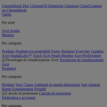
Chromebook Plus
ChromeOS Enterprise Solutions
Cloud Gaming
on Chromebook
Tablet
Per serie
Acer Iconia
Monitor
Per categoria
Predator
Prodotti eco-sostenibili
Svago
Business
Everyday
Gaming
Acer SpatialLabs™
Touch
Acer Smart Monitor
Acer ProDesigner
Tecnologia di visualizzazione
Acer
Proiettori
Per categoria
Predator
Vero
Classe
Ambienti di grandi dimensioni
Sale riunioni
Home Entertainment
Portatili
Calcolo di proiezione
Elettronica e accessori
Per categoria