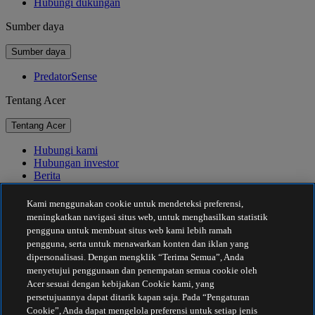
Hubungi dukungan
Sumber daya
Sumber daya
PredatorSense
Tentang Acer
Tentang Acer
Hubungi kami
Hubungan investor
Berita
Penghargaan
Acara
Kami menggunakan cookie untuk mendeteksi preferensi,
meningkatkan navigasi situs web, untuk menghasilkan statistik
Keberlanjutan
pengguna untuk membuat situs web kami lebih ramah
pengguna, serta untuk menawarkan konten dan iklan yang
Keberlanjutan
dipersonalisasi. Dengan mengklik “Terima Semua”, Anda
menyetujui penggunaan dan penempatan semua cookie oleh
Tanggung Jawab Sosial Perusahaan
Acer sesuai dengan kebijakan Cookie kami, yang
Jejak Karbon Produk
persetujuannya dapat ditarik kapan saja. Pada “Pengaturan
Proyek Kemanusiaan
Cookie”, Anda dapat mengelola preferensi untuk setiap jenis
Earthion