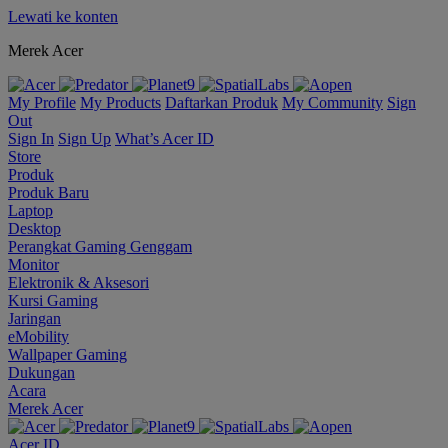
Lewati ke konten
Merek Acer
My Profile
My Products
Daftarkan Produk
My Community
Sign
Out
Sign In
Sign Up
What’s Acer ID
Store
Produk
Produk Baru
Laptop
Desktop
Perangkat Gaming Genggam
Monitor
Elektronik & Aksesori
Kursi Gaming
Jaringan
eMobility
Wallpaper Gaming
Dukungan
Acara
Merek Acer
Acer ID