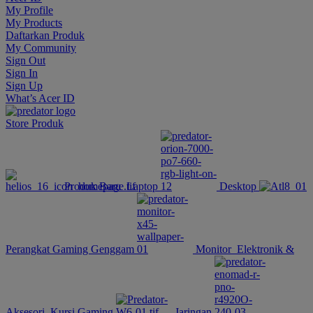
My Profile
My Products
Daftarkan Produk
My Community
Sign Out
Sign In
Sign Up
What’s Acer ID
Store
Produk
Produk Baru
Laptop
Desktop
Perangkat Gaming Genggam
Monitor
Elektronik &
Aksesori
Kursi Gaming
Jaringan