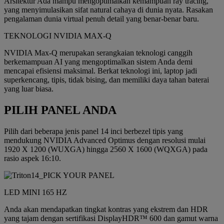
Arsitektur Ada mampu mengoptimalkan kemampuan ray tracing,
yang menyimulasikan sifat natural cahaya di dunia nyata. Rasakan
pengalaman dunia virtual penuh detail yang benar-benar baru.
TEKNOLOGI NVIDIA MAX-Q
NVIDIA Max-Q merupakan serangkaian teknologi canggih
berkemampuan AI yang mengoptimalkan sistem Anda demi
mencapai efisiensi maksimal. Berkat teknologi ini, laptop jadi
superkencang, tipis, tidak bising, dan memiliki daya tahan baterai
yang luar biasa.
PILIH PANEL ANDA
Pilih dari beberapa jenis panel 14 inci berbezel tipis yang
mendukung NVIDIA Advanced Optimus dengan resolusi mulai
1920 X 1200 (WUXGA) hingga 2560 X 1600 (WQXGA) pada
rasio aspek 16:10.
LED MINI 165 HZ
Anda akan mendapatkan tingkat kontras yang ekstrem dan HDR
yang tajam dengan sertifikasi DisplayHDR™ 600 dan gamut warna