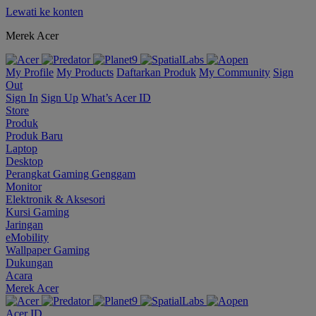
Lewati ke konten
Merek Acer
My Profile
My Products
Daftarkan Produk
My Community
Sign
Out
Sign In
Sign Up
What’s Acer ID
Store
Produk
Produk Baru
Laptop
Desktop
Perangkat Gaming Genggam
Monitor
Elektronik & Aksesori
Kursi Gaming
Jaringan
eMobility
Wallpaper Gaming
Dukungan
Acara
Merek Acer
Acer ID