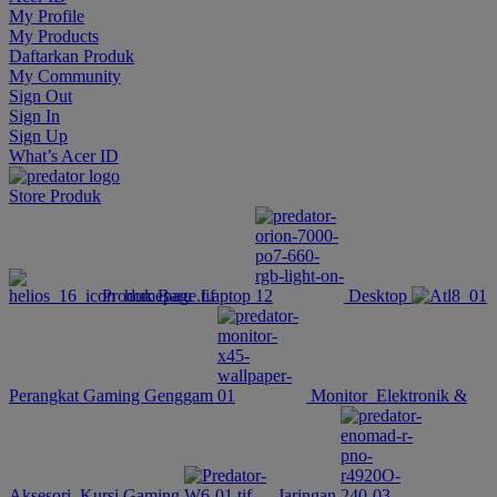
My Profile
My Products
Daftarkan Produk
My Community
Sign Out
Sign In
Sign Up
What’s Acer ID
Store
Produk
Produk Baru
Laptop
Desktop
Perangkat Gaming Genggam
Monitor
Elektronik &
Aksesori
Kursi Gaming
Jaringan