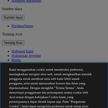
Hubungi dukungan
Sumber daya
Sumber daya
PredatorSense
Tentang Acer
Tentang Acer
Hubungi kami
Hubungan investor
Berita
Penghargaan
Acara
Kami menggunakan cookie untuk mendeteksi preferensi,
meningkatkan navigasi situs web, untuk menghasilkan statistik
Keberlanjutan
pengguna untuk membuat situs web kami lebih ramah
pengguna, serta untuk menawarkan konten dan iklan yang
Keberlanjutan
dipersonalisasi. Dengan mengklik “Terima Semua”, Anda
menyetujui penggunaan dan penempatan semua cookie oleh
Tanggung Jawab Sosial Perusahaan
Acer sesuai dengan kebijakan Cookie kami, yang
Jejak Karbon Produk
persetujuannya dapat ditarik kapan saja. Pada “Pengaturan
Proyek Kemanusiaan
Cookie”, Anda dapat mengelola preferensi untuk setiap jenis
Earthion